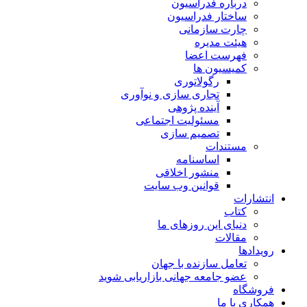
درباره فدراسیون
ساختار فدراسیون
چارت سازمانی
هیئت مدیره
فهرست اعضا
کمیسیون ها
رگولاتوری
تجاری سازی و نوآوری
آینده پژوهی
مسئولیت اجتماعی
تصمیم سازی
مستندات
اساسنامه
منشور اخلاقی
قوانین وب سایت
انتشارات
کتاب
دنیای این روزهای ما
مقالات
رویدادها
تعامل سازنده با جهان
عضو جامعه جهانی بازاریابی شوید
فروشگاه
همکاری با ما