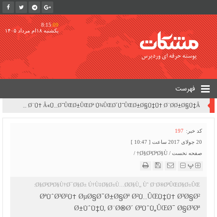
8:15
:09
یکشنبه ۱۸ام مرداد ۱۴۰۵
فهرست
Ø¨Ø±Ø±Ø³ÛŒ Ù¾ÛŒØ´Ù†Ù‡Ø§Ø¯Ø§Øª Ù¾Ø±Ø¯Ø§Ø®Øª Ø¨Ø¯Ù‡ÛŒâ€Œ Ø§Ø±Ø²ÛŒ Ù†ÛŒØ±ÙˆÚ¯Ø§Ù‡â€ŒÙ‡Ø§ÛŒ Ø¨Ø®Ø´ Ø®ØµÙˆØµÛŒ | ØªØºÛŒÛŒØ± Ø±ÙˆÛŒÚ©Ø±Ø¯ Ù…Ø¯ÛŒØ±ÛŒØªÛŒ Ø²ÛŒØ±Ø³Ø§Ø®Øªâ€ŒÙ‡Ø§ÛŒ ØªÙˆÙ„ÛŒØ¯ Ø¨Ø±Ù‚ Ú©Ø´ÙˆØ± Ø§Ø² Ø­Ø§Ù„Øª Ø¹Ø§Ø¯ÛŒ Ø¨Ù‡ Â«Ù…Ø¯ÛŒØ±ÛŒØª Ù¾ÛŒØ´Ú¯ÛŒØ±Ø§Ù†Ù‡ Ø¨Ø­Ø±Ø§Ù†Â»
کد خبر:
197
20 جولای 2017 ساعت [ 10:47 ]
صفحه نخست
/
Ø§Ø³ØªØ§Ù†
/
پ
Ø§Ø³ØªØ§Ù†Ø¯Ø§Ø± Ú†Ù‡Ø§Ø±Ù…Ø­Ø§Ù„ Ùˆ Ø¨Ø®ØªÛŒØ§Ø±ÛŒ:
ØªÙˆØ³Ø¹Ù‡ ØµØ§Ø¯Ø±Ø§Øª Ø²Ù…ÛŒÙ†Ù‡ Ø³Ø§Ø²
Ø±ÙˆÙ†Ù‚ Ø¨Ø®Ø´ ØªÙˆÙ„ÛŒØ¯ Ø§Ø³Øª