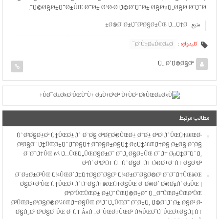
Ú©Ø§Ø±Ú¯Ø±ÛŒ Ø¯Ø± Ø³Ø·Ø­ Ú©Ø´ÙˆØ± Ø§ØµÙ„Ø§Ø­ Ø´ÙˆØ¯.
منبع
Ø®Ø¨Ø±Ú¯Ø²Ø§Ø±ÛŒ Ù…Ù‡Ø±
کلیدواژه :
Ø´Ù‡Ø±Ú©Ø±Ø¯
Ù…Ø´Ú©Ø§Øª
مطالب مرتبط
ÙˆØ²Ø§Ø±Øª Ù†ÛŒØ±Ùˆ Ø¨Ø§ ØªØ£Ø®ÛŒØ± Ø¯Ø± ØªØ³ÙˆÛŒÙ‡â€ŒØ­
Ø³Ø§Ø¨ Ù†ÛŒØ±ÙˆÚ¯Ø§Ù‡ Ø¯Ø§Ø±Ø§Ù† Ø¢Ù†â€ŒÙ‡Ø§ Ø±Ø§ Ø¨Ø§
Ø¨Ø¯Ù‡ÛŒ ۲٫۹ Ù…ÛŒÙ„ÛŒØ§Ø±Ø¯ Ø¯Ù„Ø§Ø±ÛŒ Ø¨Ù‡ ØµÙ†Ø¯ÙˆÙ‚
ØªÙˆØ³Ø¹Ù‡ Ù…ÙˆØ§Ø¬Ù‡ Ú©Ø±Ø¯Ù‡ Ø§Ø³Øª
Ø¨Ø±Ø±Ø³ÛŒ Ù¾ÛŒØ´Ù†Ù‡Ø§Ø¯Ø§Øª Ù¾Ø±Ø¯Ø§Ø®Øª Ø¨Ø¯Ù‡ÛŒâ€Œ
Ø§Ø±Ø²ÛŒ Ù†ÛŒØ±ÙˆÚ¯Ø§Ù‡â€ŒÙ‡Ø§ÛŒ Ø¨Ø®Ø´ Ø®ØµÙˆØµÛŒ |
ØªØºÛŒÛŒØ± Ø±ÙˆÛŒÚ©Ø±Ø¯ Ù…Ø¯ÛŒØ±ÛŒØªÛŒ
Ø²ÛŒØ±Ø³Ø§Ø®Øªâ€ŒÙ‡Ø§ÛŒ ØªÙˆÙ„ÛŒØ¯ Ø¨Ø±Ù‚ Ú©Ø´ÙˆØ± Ø§Ø² Ø­
Ø§Ù„Øª Ø¹Ø§Ø¯ÛŒ Ø¨Ù‡ Â«Ù…Ø¯ÛŒØ±ÛŒØª Ù¾ÛŒØ´Ú¯ÛŒØ±Ø§Ù†Ù‡