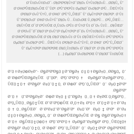
Ø´Ù‡Ø±Ú©Ø±Ø¯- Ø§Ø³ØªØ§Ù†Ø¯Ø§Ø± Ú†Ù‡Ø§Ø±Ù…Ø­Ø§Ù„ Ùˆ
Ø¨Ø®ØªÛŒØ§Ø±ÛŒ Ú¯ÙØª: ØªÙˆØ³Ø¹Ù‡ ØµØ§Ø¯Ø±Ø§Øª Ø²Ù…ÛŒÙ†Ù‡
Ø³Ø§Ø² Ø±ÙˆÙ†Ù‚ Ø¨Ø®Ø´ ØªÙˆÙ„ÛŒØ¯ Ùˆ ØµÙ†Ø¹Øª Ø§Ø³Øª. Ø¨Ù‡
Ú¯Ø²Ø§Ø±Ø´ Ø®Ø¨Ø±Ù†Ú¯Ø§Ø± Ù…Ù‡Ø±ØŒ Ù‚Ø§Ø³Ù… Ø³Ù„ÛŒÙ…
Ø§Ù†ÛŒ Ø¯Ø´ØªÚ©ÛŒ Ø¸Ù‡Ø± Ø³Ù‡ Ø´Ù†Ø¨Ù‡ Ø¯Ø± Ù‡Ù…Ø§ÛŒØ´
Ø¨Ø²Ø±Ú¯Ø¯Ø§Ø´Øª Ø±ÙˆØ² ØµÙ†Ø¹Øª Ø¯Ø± Ú†Ù‡Ø§Ø±Ù…Ø­Ø§Ù„ Ùˆ
Ø¨Ø®ØªÛŒØ§Ø±ÛŒ Ø¨Ø§ Ø§Ø´Ø§Ø±Ù‡ Ø¨Ù‡ Ø§ÛŒÙ†Ú©Ù‡ ØªÙˆØ³Ø¹Ù‡
ØµØ§Ø¯Ø±Ø§Øª Ø²Ù…ÛŒÙ†Ù‡ Ø³Ø§Ø² Ø±ÙˆÙ†Ù‚ Ø¨Ø®Ø´ ØªÙˆÙ„ÛŒØ¯
Ùˆ ØµÙ†Ø¹Øª Ø§Ø³ØªØŒ Ø§Ø¸Ù‡Ø§Ø± Ø¯Ø§Ø´Øª: Ø¨Ø§ ØªÙˆØ³Ø¹Ù‡
ØµØ§Ø¯Ø±Ø§ØªØŒ ÙˆØ§Ø­Ø¯Ù‡Ø§ÛŒ […]
Ø´Ù‡Ø±Ú©Ø±Ø¯- Ø§Ø³ØªØ§Ù†Ø¯Ø§Ø± Ú†Ù‡Ø§Ø±Ù…Ø­Ø§Ù„ Ùˆ
Ø¨Ø®ØªÛŒØ§Ø±ÛŒ Ú¯ÙØª: ØªÙˆØ³Ø¹Ù‡ ØµØ§Ø¯Ø±Ø§Øª Ø²Ù…
ÛŒÙ†Ù‡ Ø³Ø§Ø² Ø±ÙˆÙ†Ù‚ Ø¨Ø®Ø´ ØªÙˆÙ„ÛŒØ¯ Ùˆ ØµÙ†Ø¹Øª
Ø§Ø³Øª.
Ø¨Ù‡ Ú¯Ø²Ø§Ø±Ø´ Ø®Ø¨Ø±Ù†Ú¯Ø§Ø± Ù…Ù‡Ø±ØŒ Ù‚Ø§Ø³Ù…
Ø³Ù„ÛŒÙ…Ø§Ù†ÛŒ Ø¯Ø´ØªÚ©ÛŒ Ø¸Ù‡Ø± Ø³Ù‡ Ø´Ù†Ø¨Ù‡ Ø¯Ø±
Ù‡Ù…Ø§ÛŒØ´ Ø¨Ø²Ø±Ú¯Ø¯Ø§Ø´Øª Ø±ÙˆØ² ØµÙ†Ø¹Øª Ø¯Ø±
Ú†Ù‡Ø§Ø±Ù…Ø­Ø§Ù„ Ùˆ Ø¨Ø®ØªÛŒØ§Ø±ÛŒ Ø¨Ø§ Ø§Ø´Ø§Ø±Ù‡
Ø¨Ù‡ Ø§ÛŒÙ†Ú©Ù‡ ØªÙˆØ³Ø¹Ù‡ ØµØ§Ø¯Ø±Ø§Øª Ø²Ù…ÛŒÙ†Ù‡
Ø³Ø§Ø² Ø±ÙˆÙ†Ù‚ Ø¨Ø®Ø´ ØªÙˆÙ„ÛŒØ¯ Ùˆ ØµÙ†Ø¹Øª Ø§Ø³ØªØŒ