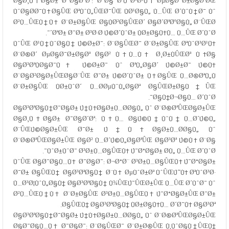
Ø§Ø¸Ù‡Ø§Ø± Ø¯Ø§Ø´Øª: Ø¨Ø§ ØªÙˆØ³Ø¹Ù‡ ØµØ§Ø¯Ø±Ø§ØªØŒ
ÙˆØ§Ø­Ø¯Ù‡Ø§ÛŒ ØªÙˆÙ„ÛŒØ¯ÛŒ ÙØ¹Ø§Ù„ Ù…ÛŒ Ø´ÙˆÙ†Ø¯ Ùˆ
Ø²Ù…ÛŒÙ†Ù‡ Ø¨Ø±Ø§ÛŒ Ø§ÙØ²Ø§ÛŒØ´ Ø§Ø´ØªØºØ§Ù„ Ø¨ÛŒØ
´ØªØ± Ø¯Ø± Ø³Ø·Ø­ Ú©Ø´ÙˆØ± ÙØ±Ø§Ù‡Ù… Ù…ÛŒ Ø´ÙˆØ¯.
ÙˆÛŒ Ø¹Ù†ÙˆØ§Ù† Ú©Ø±Ø¯: Ø¨Ø§ÛŒØ¯ Ø¨Ø±Ø§ÛŒ ØªÙˆØ³Ø¹Ù‡
Ø¨Ø®Ø´ ØµØ§Ø¯Ø±Ø§Øª Ø§Ø² Ù‡Ù…Ù‡ Ø¸Ø±ÙÛŒØª Ù‡Ø§
Ø§Ø³ØªÙØ§Ø¯Ù‡ Ú©Ø±Ø¯ Ùˆ ØªÙ„Ø§Ø´ Ú©Ø±Ø¯ Ú©Ù‡
Ø¨Ø§Ø²Ø§Ø±ÛŒØ§Ø¨ÛŒ Ø¯Ø± Ú©Ø´ÙˆØ± Ù‡Ø§ÛŒ Ù…Ø®ØªÙ„Ù
Ø¨Ø±Ø§ÛŒ ÙØ±ÙˆØ´ Ù…Ø­ØµÙˆÙ„Ø§Øª Ø§ÛŒØ±Ø§Ù†ÛŒ
Ø§Ù†Ø¬Ø§Ù… Ø´ÙˆØ¯.
Ø§Ø³ØªØ§Ù†Ø¯Ø§Ø± Ú†Ù‡Ø§Ø±Ù…Ø­Ø§Ù„ Ùˆ Ø¨Ø®ØªÛŒØ§Ø±ÛŒ
Ø§Ø¸Ù‡Ø§Ø± Ø¯Ø§Ø´Øª: Ù‡Ù… Ø§Ú©Ù†ÙˆÙ† Ù…Ø´Ú©Ù„
Ø¨ÛŒÚ©Ø§Ø±ÛŒ Ø¯Ø± Ú†Ù‡Ø§Ø±Ù…Ø­Ø§Ù„ Ùˆ
Ø¨Ø®ØªÛŒØ§Ø±ÛŒ Ø§Ø² Ù…Ø´Ú©Ù„Ø§ØªÛŒ Ø§Ø³Øª Ú©Ù‡ Ø¨Ø§
ÙˆØ±ÙˆØ¯ Ø³Ø±Ù…Ø§ÛŒÙ‡ Ú¯Ø°Ø§Ø± Ø­Ù„ Ù…ÛŒ Ø´ÙˆØ¯.
ÙˆÛŒ Ø§Ø¯Ø§Ù…Ù‡ Ø¯Ø§Ø¯: Ø¬Ø°Ø¨ Ø³Ø±Ù…Ø§ÛŒÙ‡ Ú¯Ø°Ø§Ø±
Ø¯Ø± Ø§ÛŒÙ† Ø§Ø³ØªØ§Ù† Ø¨Ù‡ ØµÙˆØ±Øª ÙˆÛŒÚ˜Ù‡ ØªÙˆØ³Ø·
Ù…Ø³Ø¦ÙˆÙ„Ø§Ù† Ø§Ø³ØªØ§Ù† Ù¾ÛŒÚ¯ÛŒØ±ÛŒ Ù…ÛŒ Ø´ÙˆØ¯ Ùˆ
Ø²Ù…ÛŒÙ†Ù‡ Ø¨Ø±Ø§ÛŒ Ø³Ø±Ù…Ø§ÛŒÙ‡ Ú¯Ø°Ø§Ø±ÛŒ Ø¯Ø±
Ø§ÛŒÙ† Ø§Ø³ØªØ§Ù† ÙØ±Ø§Ù‡Ù… Ø´Ø¯Ù‡ Ø§Ø³Øª.
Ø§Ø³ØªØ§Ù†Ø¯Ø§Ø± Ú†Ù‡Ø§Ø±Ù…Ø­Ø§Ù„ Ùˆ Ø¨Ø®ØªÛŒØ§Ø±ÛŒ
Ø§Ø¯Ø§Ù…Ù‡ Ø¯Ø§Ø¯: Ø¨Ø§ÛŒØ¯ Ø¨Ø±Ø®ÛŒ Ù‚ÙˆØ§Ù†ÛŒÙ†