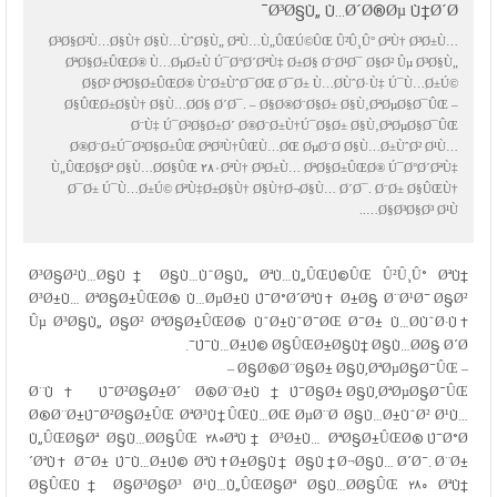
Ø³Ø§Ù„ Ù…Ø´Ø®Øµ Ù†Ø´Ø¯
Ø³Ø§Ø²Ù…Ø§Ù† Ø§Ù…ÙˆØ§Ù„ ØªÙ…Ù„ÛŒÚ©ÛŒ Û²Û¸Û° ØªÙ† Ø³Ø±Ù…
ØªØ§Ø±ÛŒØ® Ù…ØµØ±Ù Ú¯Ø°Ø´ØªÙ‡ Ø±Ø§ Ø¨Ø¹Ø¯ Ø§Ø² Ûµ Ø³Ø§Ù„
Ø§Ø² ØªØ§Ø±ÛŒØ® ÙˆØ±ÙˆØ¯ØŒ Ø¯Ø± Ù…Ø­ÙˆØ·Ù‡ Ú¯Ù…Ø±Ú©
Ø§ÛŒØ±Ø§Ù† Ø§Ù…Ø­Ø§ Ø´Ø¯. – Ø§Ø®Ø¨Ø§Ø± Ø§Ù‚ØªØµØ§Ø¯ÛŒ –
Ø¨Ù‡ Ú¯Ø²Ø§Ø±Ø´ Ø®Ø¨Ø±Ù†Ú¯Ø§Ø± Ø§Ù‚ØªØµØ§Ø¯ÛŒ
Ø®Ø¨Ø±Ú¯Ø²Ø§Ø±ÛŒ ØªØ³Ù†ÛŒÙ…ØŒ ØµØ¨Ø­ Ø§Ù…Ø±ÙˆØ² Ø¹Ù…
Ù„ÛŒØ§Øª Ø§Ù…Ø­Ø§ÛŒ ۲۸۰ØªÙ† Ø³Ø±Ù… ØªØ§Ø±ÛŒØ® Ú¯Ø°Ø´ØªÙ‡
Ø¯Ø± Ú¯Ù…Ø±Ú© ØªÙ‡Ø±Ø§Ù† Ø§Ù†Ø¬Ø§Ù… Ø´Ø¯. Ø¨Ø± Ø§ÛŒÙ†
Ø§Ø³Ø§Ø³ Ø¹Ù…..
Ø³Ø§Ø²Ù…Ø§Ù† Ø§Ù…ÙˆØ§Ù„ ØªÙ…Ù„ÛŒÚ©ÛŒ Û²Û¸Û° ØªÙ†
Ø³Ø±Ù… ØªØ§Ø±ÛŒØ® Ù…ØµØ±Ù Ú¯Ø°Ø´ØªÙ‡ Ø±Ø§ Ø¨Ø¹Ø¯ Ø§Ø²
Ûµ Ø³Ø§Ù„ Ø§Ø² ØªØ§Ø±ÛŒØ® ÙˆØ±ÙˆØ¯ØŒ Ø¯Ø± Ù…Ø­ÙˆØ·Ù‡
Ú¯Ù…Ø±Ú© Ø§ÛŒØ±Ø§Ù† Ø§Ù…Ø­Ø§ Ø´Ø¯.
– Ø§Ø®Ø¨Ø§Ø± Ø§Ù‚ØªØµØ§Ø¯ÛŒ –
Ø¨Ù‡ Ú¯Ø²Ø§Ø±Ø´ Ø®Ø¨Ø±Ù†Ú¯Ø§Ø± Ø§Ù‚ØªØµØ§Ø¯ÛŒ
Ø®Ø¨Ø±Ú¯Ø²Ø§Ø±ÛŒ ØªØ³Ù†ÛŒÙ…
ØŒ ØµØ¨Ø­ Ø§Ù…Ø±ÙˆØ² Ø¹Ù…
Ù„ÛŒØ§Øª Ø§Ù…Ø­Ø§ÛŒ ۲۸۰ØªÙ† Ø³Ø±Ù… ØªØ§Ø±ÛŒØ® Ú¯Ø°Ø
´ØªÙ‡ Ø¯Ø± Ú¯Ù…Ø±Ú© ØªÙ‡Ø±Ø§Ù† Ø§Ù†Ø¬Ø§Ù… Ø´Ø¯. Ø¨Ø±
Ø§ÛŒÙ† Ø§Ø³Ø§Ø³ Ø¹Ù…Ù„ÛŒØ§Øª Ø§Ù…Ø­Ø§ÛŒ ۲۸۰ ØªÙ†