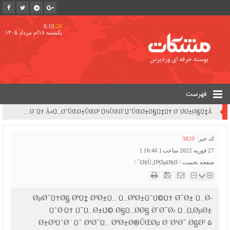
8:19
:28
یکشنبه ۱۸ام مرداد ۱۴۰۵
فهرست
Ø¨Ø±Ø±Ø³ÛŒ Ù¾ÛŒØ´Ù†Ù‡Ø§Ø¯Ø§Øª Ù¾Ø±Ø¯Ø§Ø®Øª Ø¨Ø¯Ù‡ÛŒâ€Œ Ø§Ø±Ø²ÛŒ Ù†ÛŒØ±ÙˆÚ¯Ø§Ù‡â€ŒÙ‡Ø§ÛŒ Ø¨Ø®Ø´ Ø®ØµÙˆØµÛŒ | ØªØºÛŒÛŒØ± Ø±ÙˆÛŒÚ©Ø±Ø¯ Ù…Ø¯ÛŒØ±ÛŒØªÛŒ Ø²ÛŒØ±Ø³Ø§Ø®Øªâ€ŒÙ‡Ø§ÛŒ ØªÙˆÙ„ÛŒØ¯ Ø¨Ø±Ù‚ Ú©Ø´ÙˆØ± Ø§Ø² Ø­Ø§Ù„Øª Ø¹Ø§Ø¯ÛŒ Ø¨Ù‡ Â«Ù…Ø¯ÛŒØ±ÛŒØª Ù¾ÛŒØ´Ú¯ÛŒØ±Ø§Ù†Ù‡ Ø¨Ø­Ø±Ø§Ù†Â»
کد خبر:
3820
27 فوریه 2022 ساعت [ 16:46 ]
صفحه نخست
/
Ø§Ù‚ØªØµØ§Ø¯
/
پ
ØµØ¯Ù‡Ø§ ØªÙ† Ø³Ø±Ù… Ù…ØªØ±ÙˆÚ©Ù‡ Ø¯Ø± Ù…Ø­
ÙˆØ·Ù‡ Ú¯Ù…Ø±Ú© Ø§Ù…Ø­Ø§ Ø´Ø¯Ø› Ù…Ù‚ØµØ±
Ø±Ø³ÙˆØ¨ Ùˆ Ø¹Ø¯Ù… ØªØ±Ø®ÛŒØµ Ø¨Ø¹Ø¯ Ø§Ø² ۵