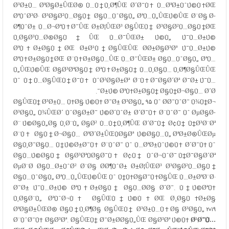
Ø³Ø±Ù… ØªØ§Ø±ÛŒØ® Ù…Ù†Ù‚Ø¶ÛŒ Ø´Ø¯Ù‡ Ù…ØªØ±ÙˆÚ©Ù‡ØŒ
ØªÙˆØ³Ø· Ø³Ø§Ø²Ù…Ø§Ù† Ø§Ù…ÙˆØ§Ù„ ØªÙ…Ù„ÛŒÚ©ÛŒ Ø¨Ø§ Ø­
Ø¶ÙˆØ± Ù…Ø¬ØªÙ‡Ø¯ÛŒ Ø±Ø¦ÛŒØ³ Ø§ÛŒÙ† Ø³Ø§Ø²Ù…Ø§Ù†ØŒ
Ù‚Ø§Ø³Ù…Ø®Ø§Ù†ÛŒ Ù…Ø¯ÛŒØ± Ú©Ù„ Ú¯Ù…Ø±Ú©
ØªÙ‡Ø±Ø§Ù†ØŒ Ø±Ø¹Ù†Ø§ÛŒÛŒ Ø­Ø±Ø§Ø³Øª Ú¯Ù…Ø±Ú©
ØªÙ‡Ø±Ø§Ù†ØŒ Ø¨Ù‡Ø±Ø§Ù…ÛŒ Ù…Ø¯ÛŒØ± Ø§Ù…ÙˆØ§Ù„ ØªÙ…
Ù„ÛŒÚ©ÛŒ Ø§Ø³ØªØ§Ù† ØªÙ‡Ø±Ø§Ù† Ù…Ù‚Ø§Ù… Ù‚Ø¶Ø§ÛŒÛŒ
Ùˆ Ù†Ù…Ø§ÛŒÙ†Ø¯Ù‡ ÙˆØ²Ø§Ø±Øª Ø¨Ù‡Ø¯Ø§Ø´Øª Ø¯Ø± Ú¯Ù…
Ø±Ú© ØªÙ‡Ø±Ø§Ù† Ø§Ù†Ø¬Ø§Ù… Ø´Ø¯.
Ø§ÛŒÙ† Ø³Ø±Ù… Ù‡Ø§ Ú©Ù‡ Ø¯Ø± Ø³Ø§Ù„ ۹۵ Ùˆ Ø­Ø¯ÙˆØ¯ Ù¾Ù†Ø¬
Ø³Ø§Ù„ Ù¾ÛŒØ´ ÙˆØ§Ø±Ø¯ Ú©Ø´ÙˆØ± Ø´Ø¯Ù‡ Ø¨ÙˆØ¯ Ùˆ ØµØ§Ø­
Ø¨ Ú©Ø§Ù„Ø§ Ù‚Ø¨Ù„ Ø§Ø² Ù…Ù†Ù‚Ø¶ÛŒ Ø´Ø¯Ù† Ø¢Ù† Ù†Ø³Ø¨Øª
Ø¨Ù‡ Ø§Ù†Ø¬Ø§Ù… ØªØ´Ø±ÛŒÙØ§Øª Ú©Ø§Ù…Ù„ ØªØ±Ø®ÛŒØµ
Ø§Ù‚Ø¯Ø§Ù… Ù†Ú©Ø±Ø¯Ù‡ Ø¨ÙˆØ¯ Ùˆ Ù…ØªØ±ÙˆÚ©Ù‡ Ø´Ø¯Ù‡ Ùˆ
Ø§Ù…Ú©Ø§Ù† Ø§Ø³ØªÙØ§Ø¯Ù‡ Ø¢Ù† ÙˆØ¬ÙˆØ¯ Ù†Ø¯Ø§Ø´Øª
ØµØ¨Ø­ Ø§Ù…Ø±ÙˆØ² Ø¨Ø§ Ø­Ø¶ÙˆØ± Ø±Ø¦ÛŒØ³ Ø³Ø§Ø²Ù…Ø§Ù†
Ø§Ù…ÙˆØ§Ù„ ØªÙ…Ù„ÛŒÚ©ÛŒ Ùˆ Ù†Ù‡Ø§Ø¯Ù‡Ø§ÛŒ Ù…Ø±ØªØ¨Ø·
Ø¯Ø± Ú¯Ù…Ø±Ú© ØªÙ‡Ø±Ø§Ù† Ø§Ù…Ø­Ø§ Ø´Ø¯. Ù†Ú©ØªÙ‡
Ù‚Ø§Ø¨Ù„ ØªÙˆØ¬Ù‡ Ø§ÛŒÙ†Ú©Ù‡ØŒ Ø¸Ø§Ù‡Ø±Ø§
ØªØ§Ø±ÛŒØ® Ø§Ù†Ù‚Ø¶Ø§ Ø§ÛŒÙ† Ø³Ø±Ù…Ù‡Ø§ Ø³Ø§Ù„ ۲۰۱۹
Ø¨ÙˆØ¯Ù‡ Ø§Ø³Øª. Ø§ÛŒÙ† Ø¯Ø±Ø­Ø§Ù„ÛŒ Ø§Ø³Øª Ú©Ù‡
Ø¹Ø¯Ù…