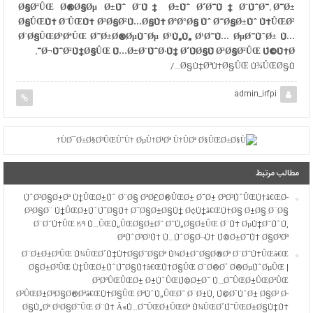
Ø§ØªÛŒ Ø®Ø§Øµ Ø±Ùˆ Ø¨Ù‡ Ø±Ùˆ Ø´Ø¯Ù‡ Ø¨ÙˆØ¯. Ø¯Ø±
Ø§ÛŒÙ† Ø¨ÛŒÙ† Ø³Ø§Ø²Ù…Ø§Ù† ØºØ°Ø§ Ùˆ Ø¯Ø§Ø±Ùˆ Ù†ÛŒØ²
Ø¨Ø§ÛŒØ³ØªÛŒ Ø¯Ø±Ø®ØµÙˆØµ Ø¹Ù„Ù„ Ø¹Ø¯Ù… ØµØ¯ÙˆØ± Ù…
Ø¬ÙˆØ²Ù‡Ø§ÛŒ Ù…Ø±Ø¨ÙˆØ·Ù‡ Ø´ÙØ§Ù Ø³Ø§Ø²ÛŒ Ú©Ù†Ø¯.
Ø§Ù†ØªÙ‡Ø§ÛŒ Ù¾ÛŒØ§Ù…/
admin_irfpi
مطالب مرتبط
ÙˆØ²Ø§Ø±Øª Ù†ÛŒØ±Ùˆ Ø¨Ø§ ØªØ£Ø®ÛŒØ± Ø¯Ø± ØªØ³ÙˆÛŒÙ‡â€ŒØ­
Ø³Ø§Ø¨ Ù†ÛŒØ±ÙˆÚ¯Ø§Ù‡ Ø¯Ø§Ø±Ø§Ù† Ø¢Ù†â€ŒÙ‡Ø§ Ø±Ø§ Ø¨Ø§
Ø¨Ø¯Ù‡ÛŒ ۲٫۹ Ù…ÛŒÙ„ÛŒØ§Ø±Ø¯ Ø¯Ù„Ø§Ø±ÛŒ Ø¨Ù‡ ØµÙ†Ø¯ÙˆÙ‚
ØªÙˆØ³Ø¹Ù‡ Ù…ÙˆØ§Ø¬Ù‡ Ú©Ø±Ø¯Ù‡ Ø§Ø³Øª
Ø¨Ø±Ø±Ø³ÛŒ Ù¾ÛŒØ´Ù†Ù‡Ø§Ø¯Ø§Øª Ù¾Ø±Ø¯Ø§Ø®Øª Ø¨Ø¯Ù‡ÛŒâ€Œ
Ø§Ø±Ø²ÛŒ Ù†ÛŒØ±ÙˆÚ¯Ø§Ù‡â€ŒÙ‡Ø§ÛŒ Ø¨Ø®Ø´ Ø®ØµÙˆØµÛŒ |
ØªØºÛŒÛŒØ± Ø±ÙˆÛŒÚ©Ø±Ø¯ Ù…Ø¯ÛŒØ±ÛŒØªÛŒ
Ø²ÛŒØ±Ø³Ø§Ø®Øªâ€ŒÙ‡Ø§ÛŒ ØªÙˆÙ„ÛŒØ¯ Ø¨Ø±Ù‚ Ú©Ø´ÙˆØ± Ø§Ø² Ø­
Ø§Ù„Øª Ø¹Ø§Ø¯ÛŒ Ø¨Ù‡ Â«Ù…Ø¯ÛŒØ±ÛŒØª Ù¾ÛŒØ´Ú¯ÛŒØ±Ø§Ù†Ù‡