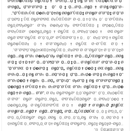
ØªØ±Ø®ÛŒØµ Ø§ÛŒÙ† Ø³Ø±Ù…Ù‡Ø§ Ø¯Ø± ÛŒÚ©ÛŒ Ø¯Ùˆ
Ø³Ø§Ù„ Ú¯Ø°Ø´ØªÙ‡ Ùˆ Ù‡Ù…Ø²Ù…Ø§Ù† Ø¨Ø§ Ø§ÙˆØ¬
Ú¯ÛŒØ±ÛŒ Ú©Ø±ÙˆÙ†Ø§ Ø­Ø§Ø´ÛŒÙ‡ Ø³Ø§Ø² Ø´Ø¯Ù‡ Ø¨ÙˆØ¯.
Ú¯ÙØªÙ†ÛŒ Ø§Ø³ØªØŒ Ø±ÛŒÛŒØ³ Ø¬Ù…Ù‡ÙˆØ± Ùˆ ÙˆØ²ÛŒØ±
Ø§Ù‚ØªØµØ§Ø¯ Ø¯Ø± Ø®ØµÙˆØµ ØªØ¹ÛŒÛŒÙ† ØªÚ©Ù„ÛŒÙ
Ø³Ø±ÛŒØ¹ Ú©Ø§Ù„Ø§Ù‡Ø§ÛŒ Ù…ØªØ±ÙˆÚ©Ù‡ ØŒ Ø§Ø²
Ø§Ø¨ØªØ¯Ø§ÛŒ Ø¯ÙˆÙ„Øª Ø³ÛŒØ²Ø¯Ù‡Ù… Ùˆ Ø±ÙˆØ²Ù‡Ø§ÛŒ
Ø§Ø®ÛŒØ± Ù‡Ø´Ø¯Ø§Ø±Ù‡Ø§ÛŒ Ø¬Ø¯ÛŒ Ø¨Ù‡
Ø¯Ø³ØªÚ¯Ø§Ù‡â€ŒÙ‡Ø§ÛŒ Ù…Ø±ØªØ¨Ø· Ø¯Ø§Ø¯Ù‡ Ø¨ÙˆØ¯Ù†Ø¯.
Ø§Ù…Ø§ Ø¯Ø± Ø®ØµÙˆØµ Ø§ÛŒÙ† Ø¹Ù…Ù„ÛŒØ§Øª Ø§Ù…Ø­Ø§
Ø¨Ù‡ Ú†Ù†Ø¯ Ù…ÙˆØ¶ÙˆØ¹ Ù…Ù‡Ù… Ø¨Ø§ÛŒØ¯ ØªÙˆØ¬Ù‡ Ø
´ÙˆØ¯ØŒ Ù†Ú©ØªÙ‡ Ø§ÙˆÙ„ Ø§ÛŒÙ†Ú©Ù‡ØŒ Ø§Ù…Ø­Ø§
Ø³Ø±Ù…Ù‡Ø§ Ø¯Ø± Ù…Ø­ÙˆØ·Ù‡ Ú¯Ù…Ø±Ú© ØªÙ‡Ø±Ø§Ù† Ùˆ
Ø¯Ø±Ú©Ù†Ø§Ø± Ù…Ø­Ù„ Ø¯Ù¾Ùˆ ØµØ¯Ù‡Ø§ Ø¯Ø³ØªÚ¯Ø§Ù‡
Ú©Ø§Ù†ØªÛŒÙ†Ø± Ø±Ø³ÙˆØ¨ÛŒ Ø¯Ø± Ø§ÛŒÙ† Ú¯Ù…Ø±Ú©
Ø§Ù†Ø¬Ø§Ù… Ø´Ø¯.
Ø¨Ø± Ø§Ø³Ø§Ø³ Ù‚ÙˆØ§Ø¹Ø¯ Ú¯Ù…Ø±Ú©ÛŒ
Ø¨Ø¹Ø¯ Ø§Ø² Ø§Ø¹Ù…Ø§Ù„ ØªØ´Ø±ÛŒÙØ§Øª Ù…ØªØ±ÙˆÚ©Ù‡
Ú©Ø§Ù„Ø§ Ø¨Ø§ÛŒØ³ØªÛŒ Ø¨Ù‡
Ø§Ù†Ø¨Ø§Ø±Ù‡Ø§ÛŒ
Ø³Ø§Ø²Ù…Ø§Ù† Ø§Ù…ÙˆØ§Ù„ ØªÙ…Ù„ÛŒÚ©ÛŒ
Ù…Ù†ØªÙ‚Ù„ Ùˆ
Ø¹Ù…Ù„ÛŒØ§Øª Ø§Ù…Ø­Ø§ Ù…Ø¹Ù…ÙˆÙ„Ø§ Ø¯Ø± Ù…Ø­ÙˆØ·Ù‡
Ù‡Ø§ÛŒ Ù…ØªØ¹Ù„Ù‚ Ø¨Ù‡ Ø§ÛŒÙ† Ø³Ø§Ø²Ù…Ø§Ù† Ø§Ù†Ø¬Ø§Ù…
Ù…ÛŒâ€ŒØ´ÙˆØ¯.