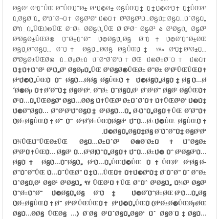
Ø§Ø² Ø³ÙˆÛŒ Ø¯ÛŒÚ¯Ø± Ø°Ú©Ø± Ø§ÛŒÙ† Ù†Ú©ØªÙ‡ Ù†ÛŒØ²
Ù‚Ø§Ø¨Ù„ ØªÙˆØ¬Ù‡ Ø§Ø³Øª Ú©Ù‡ Ø³Ø§Ø²Ù…Ø§Ù† Ø§Ù…ÙˆØ§Ù„
ØªÙ…Ù„ÛŒÚ©ÛŒ Ø¯Ø± Ø­Ø§Ù„ÛŒ Ø¨Ø¹Ø¯ Ø§Ø² ۵ Ø³Ø§Ù„ Ø§Ø²
ØªØ§Ø±ÛŒØ® ÙˆØ±ÙˆØ¯ Ú©Ø§Ù„Ø§ Ø¨Ù‡ Ú©Ø´ÙˆØ±ØŒ
Ø§Ù‚Ø¯Ø§Ù… Ø¨Ù‡ Ø§Ù…Ø­Ø§ Ø§ÛŒÙ† ۲۸۰ ØªÙ† Ø³Ø±Ù…
ØªØ§Ø±ÛŒØ® Ù…ØµØ±Ù Ú¯Ø°Ø´ØªÙ‡ØŒ Ú©Ø±Ø¯Ù‡ Ú©Ù‡
Ù‡Ù†ÙˆØ² Ø¹Ù„Øª Ø§ØµÙ„ÛŒ ØªØ§Ø®ÛŒØ± Ø¯Ø± ØªØ¹ÛŒÛŒÙ†
ØªÚ©Ù„ÛŒÙ Ùˆ Ø§Ù…Ø­Ø§ Ø§ÛŒÙ† Ú©Ø§Ù„Ø§Ù‡Ø§ Ù…Ø
´Ø®Øµ Ù†Ø´Ø¯Ù‡ Ø§Ø³Øª
.
Ø¯Ø± ÙˆØ§Ù‚Ø¹ Ø¨Ø¹Ø¯ Ø§Ø² Ø§ÛŒÙ†
Ø¹Ù…Ù„ÛŒØ§Øª Ø§Ù…Ø­Ø§ Ù†ÛŒØ² Ø±ÙˆØ´Ù† Ù†ÛŒØ³Øª Ú©Ù‡
Ú©Ø¯Ø§Ù… Ø¯Ø³ØªÚ¯Ø§Ù‡ Ø¹Ø§Ù…Ù„ Ø·ÙˆÙ„Ø§Ù†ÛŒ Ø´Ø¯Ù†
ÙØ±Ø§ÛŒÙ†Ø¯ Ùˆ ØªØ´Ø±ÛŒÙØ§Øª Ú¯Ù…Ø±Ú©ÛŒ Ø§ÛŒÙ†
Ú©Ø§Ù„Ø§Ù‡Ø§ Ø¨ÙˆØ¯Ù‡ Ø§Ø³Øª.
Ù¾ÛŒÚ¯ÛŒØ±ÛŒ Ø§Ù…Ø±ÙˆØ² Ø®Ø¨Ø±Ù†Ú¯Ø§Ø±
ØªØ³Ù†ÛŒÙ… Ø§Ø² Ù…Ø³Ø¦ÙˆÙ„Ø§Ù† Ú¯Ù…Ø±Ú© Ùˆ Ø³Ø§Ø²Ù…
Ø§Ù† Ø§Ù…ÙˆØ§Ù„ ØªÙ…Ù„ÛŒÚ©ÛŒ Ù†ÛŒØ² ØªØ§ Ø­
Ø¯ÙˆØ¯ÛŒ Ù…ÙˆÛŒØ¯ Ù‡Ù…ÛŒÙ† Ù†Ú©ØªÙ‡ Ø¨ÙˆØ¯ Ùˆ Ø¯Ø±
ÙˆØ§Ù‚Ø¹ Ø§Ø² Ø³Ø§Ù„ ۹۷ ÛŒØ¹Ù†ÛŒ Ø¯Ùˆ Ø³Ø§Ù„ Ù¾Ø³ Ø§Ø²
ÙˆØ±ÙˆØ¯ Ú©Ø§Ù„Ø§ Ø¨Ù‡ Ú©Ø´ÙˆØ±ØŒ Ø¹Ù…Ù„Ø§
ÙØ±Ø§ÛŒÙ†Ø¯ ØªØ¹ÛŒÛŒÙ† ØªÚ©Ù„ÛŒÙ (ØªØ±Ø®ÛŒØµØŒ
Ø§Ù…Ø­Ø§ ÛŒØ§ …) Ø¨Ø§ Ø³ÙˆØ§Ù„Ø§Øª Ùˆ Ø§Ø¨Ù‡Ø§Ù…