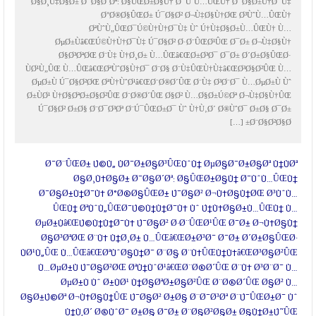
Ø§Ø¸Ù‡Ø§Ø± Ø¯Ø§Ø´Øª: Ø§ÛŒØ±Ø§Ù† Ø¯ÙˆÙ…ÛŒÙ† Ø¯Ø§Ø±Ù†Ø¯Ù‡
Ø°Ø®Ø§ÛŒØ± Ú¯Ø§Ø² Ø¬Ù‡Ø§Ù†ØŒ Ø³ÙˆÙ…ÛŒÙ†
ØªÙˆÙ„ÛŒØ¯Ú©Ù†Ù†Ø¯Ù‡ Ùˆ Ú†Ù‡Ø§Ø±Ù…ÛŒÙ† Ù…
ØµØ±Ùâ€ŒÚ©Ù†Ù†Ø¯Ù‡ Ú¯Ø§Ø² Ø·Ø¨ÛŒØ¹ÛŒ Ø¯Ø± Ø¬Ù‡Ø§Ù†
Ø§Ø³ØªØŒ Ø¨Ù‡ Ù†Ø¸Ø± Ù…ÛŒâ€ŒØ±Ø³Ø¯ Ø¯Ø± Ø´Ø±Ø§ÛŒØ·
ÙØ¹Ù„ÛŒ Ù…ÛŒâ€ŒØªÙˆØ§Ù†Ø¯ Ø¨Ø§ Ø¨Ù‡ÛŒÙ†Ù‡â€ŒØ³Ø§Ø²ÛŒ Ù…
ØµØ±Ù Ú¯Ø§Ø²ØŒ ØªÙ†ÙˆØ¹â€ŒØ¨Ø®Ø´ÛŒ Ø¨Ù‡ Ø³Ø¨Ø¯ Ù…ØµØ±Ù Ùˆ
Ø±ÙØ¹ Ù†Ø§ØªØ±Ø§Ø²ÛŒ Ø¨Ø®Ø´ÛŒ Ø§Ø² Ù…Ø§Ø±Ú©Øª Ø¬Ù‡Ø§Ù†ÛŒ
Ú¯Ø§Ø² Ø±Ø§ Ø¨Ø¯Ø³Øª Ø¨Ú¯ÛŒØ±Ø¯ Ùˆ Ù†Ù‚Ø´ Ø®ÙˆØ¯ Ø±Ø§ Ø¯Ø±
Ø¨Ø§Ø²Ø§Ø± […]
Ø¯Ø¨ÛŒØ± Ú©Ù„ ÙØ¯Ø±Ø§Ø³ÛŒÙˆÙ† ØµØ§Ø¯Ø±Ø§Øª Ù†ÙØª
Ø§Ø¸Ù‡Ø§Ø± Ø¯Ø§Ø´Øª: Ø§ÛŒØ±Ø§Ù† Ø¯ÙˆÙ…ÛŒÙ†
Ø¯Ø§Ø±Ù†Ø¯Ù‡ Ø°Ø®Ø§ÛŒØ± Ú¯Ø§Ø² Ø¬Ù‡Ø§Ù†ØŒ Ø³ÙˆÙ…
ÛŒÙ† ØªÙˆÙ„ÛŒØ¯Ú©Ù†Ù†Ø¯Ù‡ Ùˆ Ú†Ù‡Ø§Ø±Ù…ÛŒÙ† Ù…
ØµØ±Ùâ€ŒÚ©Ù†Ù†Ø¯Ù‡ Ú¯Ø§Ø² Ø·Ø¨ÛŒØ¹ÛŒ Ø¯Ø± Ø¬Ù‡Ø§Ù†
Ø§Ø³ØªØŒ Ø¨Ù‡ Ù†Ø¸Ø± Ù…ÛŒâ€ŒØ±Ø³Ø¯ Ø¯Ø± Ø´Ø±Ø§ÛŒØ·
ÙØ¹Ù„ÛŒ Ù…ÛŒâ€ŒØªÙˆØ§Ù†Ø¯ Ø¨Ø§ Ø¨Ù‡ÛŒÙ†Ù‡â€ŒØ³Ø§Ø²ÛŒ
Ù…ØµØ±Ù Ú¯Ø§Ø²ØŒ ØªÙ†ÙˆØ¹â€ŒØ¨Ø®Ø´ÛŒ Ø¨Ù‡ Ø³Ø¨Ø¯ Ù…
ØµØ±Ù Ùˆ Ø±ÙØ¹ Ù†Ø§ØªØ±Ø§Ø²ÛŒ Ø¨Ø®Ø´ÛŒ Ø§Ø² Ù…
Ø§Ø±Ú©Øª Ø¬Ù‡Ø§Ù†ÛŒ Ú¯Ø§Ø² Ø±Ø§ Ø¨Ø¯Ø³Øª Ø¨Ú¯ÛŒØ±Ø¯ Ùˆ
Ù†Ù‚Ø´ Ø®ÙˆØ¯ Ø±Ø§ Ø¯Ø± Ø¨Ø§Ø²Ø§Ø± Ø§Ù†Ø±Ú˜ÛŒ