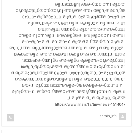
Ø§Ù„â€ŒØ§Ù†â€ŒØ¬ÛŒ Ø´Ø¯Ù‡ Ø§Ø³Øª.
Ø§ÙØ§Ø¶Ù„ÛŒ Ø¨ÛŒØ§Ù† Ø¯Ø§Ø´Øª: Ø¯Ø± Ø­Ø§Ù„Øª Ú©Ù„ÛŒ
Ù‡Ù…Ù‡ Ø§ÛŒÙ† Ù…ÙˆØ§Ø±Ø¯ Ù†Ø´Ø§Ù†â€ŒØ¯Ù‡Ù†Ø¯Ù‡
Ø§ÛŒÙ† Ø§Ø³Øª Ú©Ù‡ Ø§ÛŒØ±Ø§Ù† Ø¨Ø§ÛŒØ¯ Ø¨Ù‡
Ø¹Ù†ÙˆØ§Ù† ÛŒÚ©ÛŒ Ø§Ø² Ø¨Ø²Ø±Ú¯ØªØ±ÛŒÙ†
Ø¯Ø§Ø±Ù†Ø¯Ú¯Ø§Ù† Ø°Ø®Ø§ÛŒØ± Ø´Ù†Ø§Ø®ØªÙ‡ Ø´Ø¯Ù‡
Ø¬Ù‡Ø§Ù† Ø¯Ø± Ø­ÙˆØ²Ù‡ Ú¯Ø§Ø² Ø·Ø¨ÛŒØ¹ÛŒ ÙˆØ§Ø±Ø¯
ØªÙˆÙ„ÛŒØ¯ Ø§Ù„â€ŒØ§Ù†â€ŒØ¬ÛŒ Ø´ÙˆØ¯ ØªØ§ Ø¨ØªÙˆØ§Ù†Ø¯
ÙØ±ØµØª Ø§Ø² Ø¯Ø³Øª Ø±ÙØªÙ‡ Ø±Ø§ Ø¯Ø± Ø²Ù…ÛŒÙ†Ù‡ Ù†Ù‚Ø
´â€ŒØ¢ÙØ±ÛŒÙ†ÛŒ Ø¨Ø±Ø§ÛŒ ØµØ§Ø¯Ø±Ø§Øª Ø§ÛŒÙ†
Ú©Ø§Ù„Ø§ÛŒ Ø§Ø³ØªØ±Ø§ØªÚ˜ÛŒÚ© Ø¨Ø±Ø§ÛŒ Ø®ÙˆØ¯
Ø¨Ø§Ø²Ø¢ÙØ±ÛŒÙ†ÛŒ Ú©Ù†Ø¯ Ú©Ù‡ Ù„Ø§Ø²Ù…Ù‡ Ø¢Ù† Ø±ÙØ¹
ØªØ­Ø±ÛŒÙ…ØŒ Ø§Ø³ØªÙØ§Ø¯Ù‡ Ø§Ø² ØªÚ©Ù†ÙˆÙ„ÙˆÚ˜ÛŒ Ùˆ
Ø³Ø±Ù…Ø§ÛŒÙ‡â€ŒÚ¯Ø°Ø§Ø±ÛŒ Ø®Ø§Ø±Ø¬ÛŒ Ùˆ Ù‡Ù…
Ú†Ù†ÛŒÙ† Ù…Ø¯ÛŒØ±ÛŒØª Ø±Ø´Ø¯ ÙØ²Ø§ÛŒÙ†Ø¯Ù‡ Ù…ØµØ±Ù
Ú¯Ø§Ø² Ø¯Ø± Ø¯Ø§Ø®Ù„ Ø§Ø³Øª.
https://www.ilna.ir/fa/tiny/news-1514047
admin_irfpi