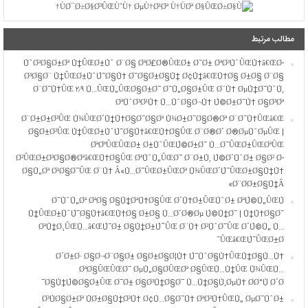
مطالب مرتبط
ÙˆØ²Ø§Ø±Øª Ù†ÛŒØ±Ùˆ Ø¨Ø§ ØªØ£Ø®ÛŒØ± Ø¯Ø± ØªØ³ÙˆÛŒÙ‡â€ŒØ­
Ø³Ø§Ø¨ Ù†ÛŒØ±ÙˆÚ¯Ø§Ù‡ Ø¯Ø§Ø±Ø§Ù† Ø¢Ù†â€ŒÙ‡Ø§ Ø±Ø§ Ø¨Ø§
Ø¨Ø¯Ù‡ÛŒ ۲٫۹ Ù…ÛŒÙ„ÛŒØ§Ø±Ø¯ Ø¯Ù„Ø§Ø±ÛŒ Ø¨Ù‡ ØµÙ†Ø¯ÙˆÙ‚
ØªÙˆØ³Ø¹Ù‡ Ù…ÙˆØ§Ø¬Ù‡ Ú©Ø±Ø¯Ù‡ Ø§Ø³Øª
Ø¨Ø±Ø±Ø³ÛŒ Ù¾ÛŒØ´Ù†Ù‡Ø§Ø¯Ø§Øª Ù¾Ø±Ø¯Ø§Ø®Øª Ø¨Ø¯Ù‡ÛŒâ€Œ
Ø§Ø±Ø²ÛŒ Ù†ÛŒØ±ÙˆÚ¯Ø§Ù‡â€ŒÙ‡Ø§ÛŒ Ø¨Ø®Ø´ Ø®ØµÙˆØµÛŒ |
ØªØºÛŒÛŒØ± Ø±ÙˆÛŒÚ©Ø±Ø¯ Ù…Ø¯ÛŒØ±ÛŒØªÛŒ
Ø²ÛŒØ±Ø³Ø§Ø®Øªâ€ŒÙ‡Ø§ÛŒ ØªÙˆÙ„ÛŒØ¯ Ø¨Ø±Ù‚ Ú©Ø´ÙˆØ± Ø§Ø² Ø­
Ø§Ù„Øª Ø¹Ø§Ø¯ÛŒ Ø¨Ù‡ Â«Ù…Ø¯ÛŒØ±ÛŒØª Ù¾ÛŒØ´Ú¯ÛŒØ±Ø§Ù†Ù‡
Ø¨Ø­Ø±Ø§Ù†Â»
Ø¯ÙˆÙ„Øª ØªØ§ Ø§Ù†ØªÙ‡Ø§ÛŒ Ø´Ù‡Ø±ÛŒÙˆØ± ØªÚ©Ù„ÛŒÙ
Ù†ÛŒØ±ÙˆÚ¯Ø§Ù‡â€ŒÙ‡Ø§ Ø±Ø§ Ù…Ø´Ø®Øµ Ú©Ù†Ø¯ | Ù†Ù‡Ø§Ø¯
ØªÙ†Ø¸ÛŒÙ…â€ŒÚ¯Ø± Ø§Ù†Ø±Ú˜ÛŒ Ø¨Ù‡ Ø²ÙˆØ¯ÛŒ Ø´Ú©Ù„ Ù…
ÛŒâ€ŒÚ¯ÛŒØ±Ø¯
Ø´Ø±Ø· Ø§Ø¬Ø¨Ø§Ø± Ø§Ø±Ø§Ø¦Ù‡ Ú¯ÙˆØ§Ù‡ÛŒÙ†Ø§Ù…Ù‡
ØªØ§ÛŒÛŒØ¯ ØµÙ„Ø§Ø­ÛŒØª Ø§ÛŒÙ…Ù†ÛŒ Ù¾ÛŒÙ…
Ø§Ù†Ú©Ø§Ø±ÛŒ Ø¯Ø± Ø§Ø³Ù†Ø§Ø¯ Ù…Ù†Ø§Ù‚ØµÙ‡ Ø­Ø°Ù Ø´Ø¯
Ø³ÙØ§Ø±Øª ÙØ±Ø§Ù†Ø³Ù‡ Ø¢Ù…Ø§Ø¯Ù‡ ØªØ³Ù‡ÛŒÙ„ ØµØ¯ÙˆØ±