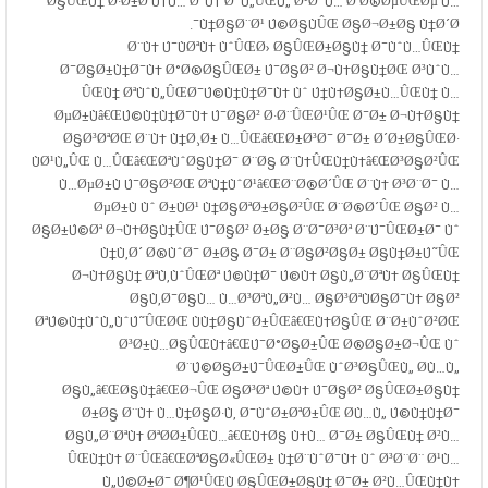
Ø§ÛŒÙ† Ø·Ø±Ø­ Ù‡Ù… Ø¨Ù‡ Ø¯Ù„ÛŒÙ„ Ø¹Ø¯Ù… ØªØ®ØµÛŒØµ Ù…
Ù†Ø§Ø¨Ø¹ Ú©Ø§ÙÛŒ Ø§Ø¬Ø±Ø§ Ù†Ø´Ø¯.
Ø¨Ù‡ Ú¯ÙØªÙ‡ ÙˆÛŒØ› Ø§ÛŒØ±Ø§Ù† Ø¯ÙˆÙ…ÛŒÙ†
Ø¯Ø§Ø±Ù†Ø¯Ù‡ Ø°Ø®Ø§ÛŒØ± Ú¯Ø§Ø² Ø¬Ù‡Ø§Ù†ØŒ Ø³ÙˆÙ…
ÛŒÙ† ØªÙˆÙ„ÛŒØ¯Ú©Ù†Ù†Ø¯Ù‡ Ùˆ Ú†Ù‡Ø§Ø±Ù…ÛŒÙ† Ù…
ØµØ±Ùâ€ŒÚ©Ù†Ù†Ø¯Ù‡ Ú¯Ø§Ø² Ø·Ø¨ÛŒØ¹ÛŒ Ø¯Ø± Ø¬Ù‡Ø§Ù†
Ø§Ø³ØªØŒ Ø¨Ù‡ Ù†Ø¸Ø± Ù…ÛŒâ€ŒØ±Ø³Ø¯ Ø¯Ø± Ø´Ø±Ø§ÛŒØ·
ÙØ¹Ù„ÛŒ Ù…ÛŒâ€ŒØªÙˆØ§Ù†Ø¯ Ø¨Ø§ Ø¨Ù‡ÛŒÙ†Ù‡â€ŒØ³Ø§Ø²ÛŒ
Ù…ØµØ±Ù Ú¯Ø§Ø²ØŒ ØªÙ†ÙˆØ¹â€ŒØ¨Ø®Ø´ÛŒ Ø¨Ù‡ Ø³Ø¨Ø¯ Ù…
ØµØ±Ù Ùˆ Ø±ÙØ¹ Ù†Ø§ØªØ±Ø§Ø²ÛŒ Ø¨Ø®Ø´ÛŒ Ø§Ø² Ù…
Ø§Ø±Ú©Øª Ø¬Ù‡Ø§Ù†ÛŒ Ú¯Ø§Ø² Ø±Ø§ Ø¨Ø¯Ø³Øª Ø¨Ú¯ÛŒØ±Ø¯ Ùˆ
Ù†Ù‚Ø´ Ø®ÙˆØ¯ Ø±Ø§ Ø¯Ø± Ø¨Ø§Ø²Ø§Ø± Ø§Ù†Ø±Ú˜ÛŒ
Ø¬Ù‡Ø§Ù† ØªÙ‚ÙˆÛŒØª Ú©Ù†Ø¯ Ú©Ù‡ Ø§Ù„Ø¨ØªÙ‡ Ø§ÛŒÙ†
Ø§Ù‚Ø¯Ø§Ù… Ù…Ø³ØªÙ„Ø²Ù… Ø§Ø³ØªÙØ§Ø¯Ù‡ Ø§Ø²
ØªÚ©Ù†ÙˆÙ„ÙˆÚ˜ÛŒØŒ ÙÙ†Ø§ÙˆØ±ÛŒâ€ŒÙ‡Ø§ÛŒ Ø¨Ø±ÙˆØ²ØŒ
Ø³Ø±Ù…Ø§ÛŒÙ‡â€ŒÚ¯Ø°Ø§Ø±ÛŒ Ø®Ø§Ø±Ø¬ÛŒ Ùˆ
Ø¨Ú©Ø§Ø±Ú¯ÛŒØ±ÛŒ ÙˆØ³Ø§ÛŒÙ„ Ø­Ù…Ù„
Ø§Ù„â€ŒØ§Ù†â€ŒØ¬ÛŒ Ø§Ø³Øª Ú©Ù‡ Ú¯Ø§Ø² Ø§ÛŒØ±Ø§Ù†
Ø±Ø§ Ø¨Ù‡ Ù…Ù†Ø§Ø·Ù‚ Ø¯ÙˆØ±ØªØ±ÛŒ Ø­Ù…Ù„ Ú©Ù†Ù†Ø¯
Ø§Ù„Ø¨ØªÙ‡ ØªØ­Ø±ÛŒÙ…â€ŒÙ‡Ø§ Ù‡Ù… Ø¯Ø± Ø§ÛŒÙ† Ø²Ù…
ÛŒÙ†Ù‡ Ø¨ÛŒâ€ŒØªØ§Ø«ÛŒØ± Ù†Ø¨ÙˆØ¯Ù‡ Ùˆ Ø³Ø¨Ø¨ Ø¹Ù…
Ù„Ú©Ø±Ø¯ Ø¶Ø¹ÛŒÙ Ø§ÛŒØ±Ø§Ù† Ø¯Ø± Ø²Ù…ÛŒÙ†Ù‡