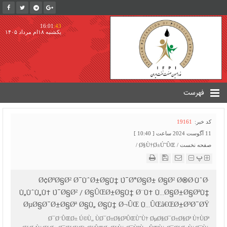
16:01
:44
یکشنبه ۱۸ام مرداد ۱۴۰۵
فهرست
کد خبر:
19161
11 آگوست 2024 ساعت [ 10:40 ]
صفحه نخست
/
Ø§Ù†Ø±Ú˜ÛŒ
/
پ
Ø¢ØºØ§Ø² Ø¯ÙˆØ±Ø§Ù† Ú¯Ø°Ø§Ø± Ø§Ø² Ø®Ø·ÙˆØ·
Ù„ÙˆÙ„Ù‡ Ú¯Ø§Ø² / Ø§ÛŒØ±Ø§Ù† Ø¨Ù‡ Ù…Ø§Ø±Ø§ØªÙ†
ØµØ§Ø¯Ø±Ø§Øª Ø§Ù„ Ø§Ù† Ø¬ÛŒ Ù…ÛŒâ€ŒØ±Ø³Ø¯ØŸ
Ø¯Ø¨ÛŒØ± Ú©Ù„ ÙØ¯Ø±Ø§Ø³ÛŒÙˆÙ† ØµØ§Ø¯Ø±Ø§Øª Ù†ÙØª