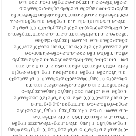
Ø¨Ù‡ Ú©Ø´ÙˆØ±Ù‡Ø§ÛŒ ØªØ±Ú©ÛŒÙ‡ Ùˆ Ø¹Ø±Ø§Ù‚ Ø§Ø³Øª.
Ø¨Ø§Ø²Ø§Ø±Ù‡Ø§ÛŒ ØµØ§Ø¯Ø±Ø§ØªÛŒ Ú©Ù‡ Ø¨Ø±Ø§ÛŒ
Ø§ÛŒØ±Ø§Ù† Ø­Ø§Ø¦Ø² Ø§Ù‡Ù…ÛŒØª Ø§Ø³Øª Ø¨Ø§Ø²Ø§Ø± Ú©Ø
´ÙˆØ±Ù‡Ø§ÛŒ Ù‡Ù…Ø³Ø§ÛŒÙ‡ Ùˆ Ù…Ù†Ø·Ù‚Ù‡ Ù‡Ø³ØªÙ†Ø¯ Ø§Ù…
Ø§ Ø®Ø· Ù„ÙˆÙ„Ù‡ Ø§ÛŒØ±Ø§Ù† Ø¨Ù‡ Ù¾Ø§Ú©Ø³ØªØ§Ù† Ø¨Ù‡
Ø¯Ù„Ø§ÛŒÙ„ Ù…ØªØ¹Ø¯Ø¯ Ù…ØªÙˆÙ‚Ù Ù…Ø§Ù†Ø¯Ù‡ Ùˆ Ø¯Ø± Ø­Ø§Ù„
Ø­Ø§Ø¶Ø± Ø§ÛŒÙ† Ú©Ø´ÙˆØ± Ø¨Ù‡ ÙˆØ§Ø±Ø¯Ø§Øª
Ø§Ù„â€ŒØ§Ù†â€ŒØ¬ÛŒ Ø±ÙˆÛŒ Ø¢ÙˆØ±Ø¯Ù‡ Ø§Ø³ØªØŒ Ø§Ø²
Ø·Ø±ÙÛŒ Ù‚Ø±Ø§Ø± Ø¨ÙˆØ¯ Ø®Ø· Ø§Ù†ØªÙ‚Ø§Ù„ Ú¯Ø§Ø²
Ø§ÛŒØ±Ø§Ù† Ø¨Ù‡ Ù¾Ø§Ú©Ø³ØªØ§Ù† ØªØ§ Ù‡Ù†Ø¯ Ù‡Ù… Ú©Ø
´ÛŒØ¯Ù‡ Ø´ÙˆØ¯ Ùˆ Ø¨Ø®Ø´ÛŒ Ø§Ø² Ù†ÛŒØ§Ø² Ù‡Ù†Ø¯ Ø±Ø§
Ù†ÛŒØ² ØªØ§Ù…ÛŒÙ† Ú©Ù†Ø¯ Ú©Ù‡ Ø§ÛŒÙ† Ø§ØªÙØ§Ù‚ Ù‡Ù…
Ù†ÛŒÙØªØ§Ø¯ Ùˆ ÙˆØ²Ø§Ø±Øª Ù†ÙØª ØªØµÙ…ÛŒÙ… Ú¯Ø±ÙØª Ø®Ø·
Ù„ÙˆÙ„Ù‡ ØµØ§Ø¯Ø±Ø§Øª Ú¯Ø§Ø² Ø¨Ù‡ Ø¹Ù…Ø§Ù† Ø±Ø§
Ø¬Ø§ÛŒÚ¯Ø²ÛŒÙ† Ø§ÛŒÙ† Ø®Ø· Ú©Ù†Ø¯. Ø¨Ø± Ø§ÛŒÙ†
Ø§Ø³Ø§Ø³ØŒ Ù‚Ø±Ø§Ø± Ø¨ÙˆØ¯ Ø®Ø· Ù„ÙˆÙ„Ù‡â€ŒØ§ÛŒ Ø¨Ù‡
Ø·ÙˆÙ„ Û±Û³Û°Û° Ú©ÛŒÙ„ÙˆÙ…ØªØ± Ø¨Ø§ Ø¸Ø±ÙÛŒØª
Ø§Ù†ØªÙ‚Ø§Ù„ Û²Ûµ Ù…ÛŒÙ„ÛŒÙˆÙ† Ù…ØªØ± Ù…Ú©Ø¹Ø¨ Ø¨Ù‡
Ø¹Ù…Ø§Ù† Ø¨Ø±ÙˆØ¯ Ú©Ù‡ Ù†ÛŒØ§Ø² Ø¨Ù‡ Ø³Ø±Ù…
Ø§ÛŒÙ‡â€ŒÚ¯Ø°Ø§Ø±ÛŒ Ùˆ ØªØ§Ù…ÛŒÙ† Ù…Ø§Ù„ÛŒ Ø¨ÛŒÙ†
ÛŒÚ© ØªØ§ Û±.Ûµ Ù…ÛŒÙ„ÛŒØ§Ø±Ø¯ Ø¯Ù„Ø§Ø± Ø¯Ø§Ø´Øª Ú©Ù‡