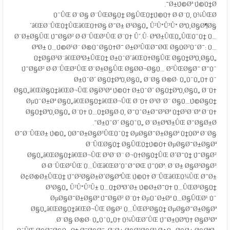
Ø±Ú©Øª Ú©Ù†Ø¯.
ÙˆÛŒ Ø¨Ø§ Ø¨ÛŒØ§Ù† Ø§ÛŒÙ†Ú©Ù‡ Ø·Ø¨Ù‚ Ù¾ÛŒØ
´â€ŒØ¨ÛŒÙ†ÛŒâ€ŒÙ‡Ø§ Ø¯Ø± Ø³Ø§Ù„ Û²Û°Û³Û° ØªÙ‚Ø§Ø¶Ø§
Ø¨Ø±Ø§ÛŒ Ú¯Ø§Ø² Ø·Ø¨ÛŒØ¹ÛŒ Ø¨Ù‡ Û´.Û· ØªØ±ÛŒÙ„ÛŒÙˆÙ† Ù…
ØªØ± Ù…Ú©Ø¹Ø¨ Ø®ÙˆØ§Ù‡Ø¯ Ø±Ø³ÛŒØ¯ØŒ Ø§ÙØ²ÙˆØ¯: Ù…
Ù†Ø§Ø³Ø¨â€ŒØªØ±ÛŒÙ† Ø±ÙˆØ´â€ŒÙ‡Ø§ÛŒ Ø§Ù†ØªÙ‚Ø§Ù„
Ú¯Ø§Ø² Ø·Ø¨ÛŒØ¹ÛŒ Ø¨Ø±Ø§ÛŒ Ø§Ø­Ø¬Ø§Ù… Ø²ÛŒØ§Ø¯ Ø¯Ùˆ
Ø±ÙˆØ´ Ø§Ù†ØªÙ‚Ø§Ù„ Ø¨Ø§ Ø®Ø· Ù„ÙˆÙ„Ù‡ Ùˆ
Ø§Ù„â€ŒØ§Ù†â€ŒØ¬ÛŒ Ø§Ø³Øª Ú©Ù‡ Ø±ÙˆØ´ Ø§Ù†ØªÙ‚Ø§Ù„ Ø¨Ù‡
ØµÙˆØ±Øª Ø§Ù„â€ŒØ§Ù†â€ŒØ¬ÛŒ Ø¨Ù‡ Ø³Ø¨Ø¨ Ø§Ù…Ú©Ø§Ù†
Ø§Ù†ØªÙ‚Ø§Ù„ Ø¨Ù‡ Ù…Ù†Ø§Ø·Ù‚ Ø¯ÙˆØ±Ø¯Ø³Øª Ù†Ø³Ø¨Øª Ø¨Ù‡
Ø±ÙˆØ´ Ø§ÙˆÙ„ Ø¨Ø±ØªØ±ÛŒ Ø¯Ø§Ø±Ø¯.
Ø¯Ø¨ÛŒØ± Ú©Ù„ ÙØ¯Ø±Ø§Ø³ÛŒÙˆÙ† ØµØ§Ø¯Ø±Ø§Øª Ù†ÙØª Ø¨Ø§
Ø¨ÛŒØ§Ù† Ø§ÛŒÙ†Ú©Ù‡ ØµØ§Ø¯Ø±Ø§Øª
Ø§Ù„â€ŒØ§Ù†â€ŒØ¬ÛŒ Ø³Ø¨Ø¨ Ø¬Ù‡Ø§Ù†ÛŒ Ø´Ø¯Ù† Ú¯Ø§Ø²
Ø·Ø¨ÛŒØ¹ÛŒ Ù…ÛŒâ€ŒØ´ÙˆØ¯ØŒ Ú¯ÙØª: Ø¨Ø± Ø§Ø³Ø§Ø³
Ø¢Ø®Ø±ÛŒÙ† Ú¯Ø²Ø§Ø±Ø´Ø§ØªÛŒ Ú©Ù‡ Ø¨ÛŒâ€ŒÙ¾ÛŒ Ø¯Ø±
Ø³Ø§Ù„ Û²Û°Û²Û± Ù…Ù†ØªØ´Ø± Ú©Ø±Ø¯Ù‡ Ù…ÛŒØ²Ø§Ù†
ØµØ§Ø¯Ø±Ø§Øª Ú¯Ø§Ø² Ø¨Ù‡ ØµÙˆØ±Øª Ù…Ø§ÛŒØ¹ Ùˆ
Ø§Ù„â€ŒØ§Ù†â€ŒØ¬ÛŒ Ø§Ø² Ù…ÛŒØ²Ø§Ù† ØµØ§Ø¯Ø±Ø§Øª
Ø¨Ø§ Ø®Ø· Ù„ÙˆÙ„Ù‡ Ù¾ÛŒØ´ÛŒ Ú¯Ø±ÙØªÙ‡ Ø§Ø³Øª.