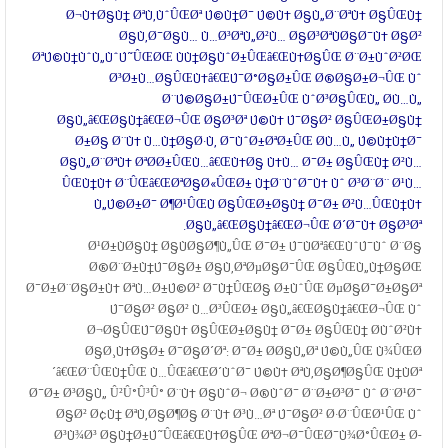
Ø¬Ù‡Ø§Ù† ØªÙ‚ÙˆÛŒØª Ú©Ù†Ø¯ Ú©Ù‡ Ø§Ù„Ø¨ØªÙ‡ Ø§ÛŒÙ†
Ø§Ù‚Ø¯Ø§Ù… Ù…Ø³ØªÙ„Ø²Ù… Ø§Ø³ØªÙØ§Ø¯Ù‡ Ø§Ø²
ØªÚ©Ù†ÙˆÙ„ÙˆÚ˜ÛŒØŒ ÙÙ†Ø§ÙˆØ±ÛŒâ€ŒÙ‡Ø§ÛŒ Ø¨Ø±ÙˆØ²ØŒ
Ø³Ø±Ù…Ø§ÛŒÙ‡â€ŒÚ¯Ø°Ø§Ø±ÛŒ Ø®Ø§Ø±Ø¬ÛŒ Ùˆ
Ø¨Ú©Ø§Ø±Ú¯ÛŒØ±ÛŒ ÙˆØ³Ø§ÛŒÙ„ Ø­Ù…Ù„
Ø§Ù„â€ŒØ§Ù†â€ŒØ¬ÛŒ Ø§Ø³Øª Ú©Ù‡ Ú¯Ø§Ø² Ø§ÛŒØ±Ø§Ù†
Ø±Ø§ Ø¨Ù‡ Ù…Ù†Ø§Ø·Ù‚ Ø¯ÙˆØ±ØªØ±ÛŒ Ø­Ù…Ù„ Ú©Ù†Ù†Ø¯
Ø§Ù„Ø¨ØªÙ‡ ØªØ­Ø±ÛŒÙ…â€ŒÙ‡Ø§ Ù‡Ù… Ø¯Ø± Ø§ÛŒÙ† Ø²Ù…
ÛŒÙ†Ù‡ Ø¨ÛŒâ€ŒØªØ§Ø«ÛŒØ± Ù†Ø¨ÙˆØ¯Ù‡ Ùˆ Ø³Ø¨Ø¨ Ø¹Ù…
Ù„Ú©Ø±Ø¯ Ø¶Ø¹ÛŒÙ Ø§ÛŒØ±Ø§Ù† Ø¯Ø± Ø²Ù…ÛŒÙ†Ù‡
Ø§Ù„â€ŒØ§Ù†â€ŒØ¬ÛŒ Ø´Ø¯Ù‡ Ø§Ø³Øª.
Ø¹Ø±ÙØ§Ù† Ø§ÙØ§Ø¶Ù„ÛŒ Ø¯Ø± Ú¯ÙØªâ€ŒÙˆÚ¯Ùˆ Ø¨Ø§
Ø®Ø¨Ø±Ù†Ú¯Ø§Ø± Ø§Ù‚ØªØµØ§Ø¯ÛŒ Ø§ÛŒÙ„Ù†Ø§ØŒ
Ø¯Ø±Ø¨Ø§Ø±Ù‡ ØªÙ…Ø±Ú©Ø² Ø¯Ù†ÛŒØ§ Ø±ÙˆÛŒ ØµØ§Ø¯Ø±Ø§Øª
Ú¯Ø§Ø² Ø§Ø² Ù…Ø³ÛŒØ± Ø§Ù„â€ŒØ§Ù†â€ŒØ¬ÛŒ Ùˆ
Ø¬Ø§ÛŒÚ¯Ø§Ù‡ Ø§ÛŒØ±Ø§Ù† Ø¯Ø± Ø§ÛŒÙ† Ø­ÙˆØ²Ù‡
Ø§Ø¸Ù‡Ø§Ø± Ø¯Ø§Ø´Øª: Ø¯Ø± Ø­Ø§Ù„Øª Ú©Ù„ÛŒ Ù¾ÛŒØ
´â€ŒØ¨ÛŒÙ†ÛŒ Ù…ÛŒâ€ŒØ´ÙˆØ¯ Ú©Ù‡ ØªÙ‚Ø§Ø¶Ø§ÛŒ Ù†ÙØª
Ø¯Ø± Ø³Ø§Ù„ Û²Û°Û³Û° Ø¨Ù‡ Ø§ÙˆØ¬ Ø®ÙˆØ¯ Ø¨Ø±Ø³Ø¯ Ùˆ Ø¨Ø¹Ø¯
Ø§Ø² Ø¢Ù† ØªÙ‚Ø§Ø¶Ø§ Ø¨Ù‡ Ø³Ù…Øª Ú¯Ø§Ø² Ø·Ø¨ÛŒØ¹ÛŒ Ùˆ
Ø³Ù¾Ø³ Ø§Ù†Ø±Ú˜ÛŒâ€ŒÙ‡Ø§ÛŒ ØªØ¬Ø¯ÛŒØ¯Ù¾Ø°ÛŒØ± Ø­