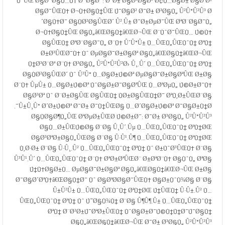
ÙˆÛŒ Ø§Ø¯Ø§Ù…Ù‡ Ø¯Ø§Ø¯: Ø¨Ø± Ø§Ø³Ø§Ø³ Ø¢Ù…Ø§Ø± Ø§ØªØ­
Ø§Ø¯ÛŒÙ‡ Ø¬Ù‡Ø§Ù†ÛŒ Ú¯Ø§Ø² Ø¯Ø± Ø³Ø§Ù„ Û²Û°Û²Û³ Ø
´Ø§Ù‡Ø¯ Ø§ÙØ²Ø§ÛŒØ´ Û².Û± Ø¯Ø±ØµØ¯ÛŒ ØªØ¨Ø§Ø¯Ù„
Ø¬Ù‡Ø§Ù†ÛŒ Ø§Ù„â€ŒØ§Ù†â€ŒØ¬ÛŒ Ø¨ÙˆØ¯ÛŒÙ… Ú©Ù‡
Ø§ÛŒÙ† ØªØ¨Ø§Ø¯Ù„ Ø¨Ù‡ Û´Û°Û± Ù…ÛŒÙ„ÛŒÙˆÙ† ØªÙ†
Ø±Ø³ÛŒØ¯Ù‡ Ùˆ ØµØ§Ø¯Ø±Ø§Øª Ø§Ù„â€ŒØ§Ù†â€ŒØ¬ÛŒ
Ù†Ø³Ø¨Øª Ø¨Ù‡ Ø³Ø§Ù„ Û²Û°Û²Û²Ø› Û¸.Û´ Ù…ÛŒÙ„ÛŒÙˆÙ† ØªÙ†
Ø§ÙØ²Ø§ÛŒØ´ Ùˆ Û²Û° Ù…Ø§Ø±Ú©Øª ØµØ§Ø¯Ø±Ø§ØªÛŒ Ø±Ø§
Ø¨Ù‡ ÛµÛ± Ù…Ø§Ø±Ú©Øª ÙˆØ§Ø±Ø¯Ø§ØªÛŒ Ù…ØªØµÙ„ Ú©Ø±Ø¯Ù‡
Ø§Ø³Øª Ùˆ Ø¨Ø±Ø§ÛŒ Ø§ÛŒÙ† ÙØ±Ø§ÛŒÙ†Ø¯ ØªÙ‚Ø±ÛŒØ¨Ø§
Û±Û¸Û° Ø´Ø±Ú©Øª Ø¯Ø± Ø¯Ù†ÛŒØ§ Ù…Ø´Ø§Ø±Ú©Øª Ø¯Ø§Ø±Ù†Ø¯.
Ø§ÙØ§Ø¶Ù„ÛŒ ØªØµØ±ÛŒØ­ Ú©Ø±Ø¯: Ø¯Ø± Ø³Ø§Ù„ Û²Û°Û²Û³
Ø§Ù…Ø±ÛŒÚ©Ø§ Ø¨Ø§ Û¸Û´.Ûµ Ù…ÛŒÙ„ÛŒÙˆÙ† ØªÙ†ØŒ
Ø§Ø³ØªØ±Ø§Ù„ÛŒØ§ Ø¨Ø§ Û·Û¹.Û¶ Ù…ÛŒÙ„ÛŒÙˆÙ† ØªÙ†ØŒ
Ù‚Ø·Ø± Ø¨Ø§ Û·Û¸.Û² Ù…ÛŒÙ„ÛŒÙˆÙ† ØªÙ† Ùˆ Ø±ÙˆØ³ÛŒÙ‡ Ø¨Ø§
Û³Û¹.Û´ Ù…ÛŒÙ„ÛŒÙˆÙ† Ø¨Ù‡ ØªØ±ØªÛŒØ¨ Ø±ØªØ¨Ù‡ Ø§ÙˆÙ„ ØªØ§
Ú†Ù‡Ø§Ø±Ù… ØµØ§Ø¯Ø±Ø§Øª Ø§Ù„â€ŒØ§Ù†â€ŒØ¬ÛŒ Ø±Ø§
Ø¯Ø§Ø´ØªÙ‡â€ŒØ§Ù†Ø¯ Ùˆ Ø§ØªØ­Ø§Ø¯ÛŒÙ‡ Ø§Ø±ÙˆÙ¾Ø§ Ø¨Ø§
Û±Û²Û± Ù…ÛŒÙ„ÛŒÙˆÙ† ØªÙ†ØŒ Ú†ÛŒÙ† Û·Û±.Û² Ù…
ÛŒÙ„ÛŒÙˆÙ† ØªÙ† Ùˆ Ú˜Ø§Ù¾Ù† Ø¨Ø§ Û¶Û¶.Û± Ù…ÛŒÙ„ÛŒÙˆÙ†
ØªÙ† Ø¨Ø²Ø±Ú¯ØªØ±ÛŒÙ† ÙˆØ§Ø±Ø¯Ú©Ù†Ù†Ø¯Ú¯Ø§Ù†
Ø§Ù„â€ŒØ§Ù†â€ŒØ¬ÛŒ Ø¯Ø± Ø³Ø§Ù„ Û²Û°Û²Û³