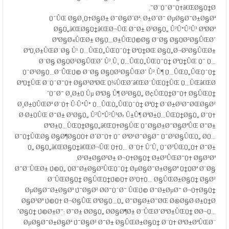
Ø¨ÙˆØ¯Ù‡â€ŒØ§Ù†Ø¯.
ÙˆÛŒ Ø§Ø¸Ù‡Ø§Ø± Ø¯Ø§Ø´Øª: Ø±Ø´Ø¯ ØµØ§Ø¯Ø±Ø§Øª
Ø§Ù„â€ŒØ§Ù†â€ŒØ¬ÛŒ Ø¯Ø± Ø³Ø§Ù„ Û²Û°Û²Û³ ØªØ­Øª
ØªØ§Ø«ÛŒØ± Ø§Ù…Ø±ÛŒÚ©Ø§ Ø¨Ø§ Ø§ÙØ²Ø§ÛŒØ´
ØªÙ‚Ø±ÛŒØ¨Ø§ Û¹ Ù…ÛŒÙ„ÛŒÙˆÙ† ØªÙ†ØŒ Ø§Ù„Ø¬Ø²Ø§ÛŒØ±
Ø¨Ø§ Ø§ÙØ²Ø§ÛŒØ´ Û².Û¸ Ù…ÛŒÙ„ÛŒÙˆÙ† ØªÙ†ÛŒ Ùˆ Ù…
ÙˆØ²Ø§Ù…Ø¨ÛŒÚ© Ø¨Ø§ Ø§ÙØ²Ø§ÛŒØ´ Û².Û¶ Ù…ÛŒÙ„ÛŒÙˆÙ†
ØªÙ†ÛŒ Ø¨ÙˆØ¯Ù‡ Ø§Ø³ØªØŒ Ù¾ÛŒØ´â€ŒØ¨ÛŒÙ†ÛŒ Ù…ÛŒâ€ŒØ
´ÙˆØ¯ Ø¸Ø±Ù Ûµ ØªØ§ Û¶ Ø³Ø§Ù„ Ø¢ÛŒÙ†Ø¯Ù‡ Ø§ÛŒÙ†
Ø¸Ø±ÙÛŒØª Ø¨Ù‡ Û·Û°Û° Ù…ÛŒÙ„ÛŒÙˆÙ† ØªÙ† Ø¨Ø±Ø³Ø¯ØŒØ§Ø²
Ø·Ø±ÙÛŒ Ø¯Ø± Ø³Ø§Ù„ Û²Û°Û²Û³Ø› Û±Û¶ ØªØ±Ù…ÛŒÙ†Ø§Ù„ Ø¨Ù‡
ØªØ±Ù…ÛŒÙ†Ø§Ù„â€ŒÙ‡Ø§ÛŒ ÙˆØ§Ø±Ø¯Ø§ØªÛŒ Ø¯Ø±
Ø¯Ù†ÛŒØ§ Ø§Ø¶Ø§ÙÙ‡ Ø´Ø¯Ù‡ Ùˆ ØªØ¹Ø¯Ø§Ø¯ ÙˆØ³Ø§ÛŒÙ„ Ø­Ù…
Ù„ Ø§Ù„â€ŒØ§Ù†â€ŒØ¬ÛŒ Ù‡Ù… Ø¨Ù‡ Û´Û¸ ÙˆØ³ÛŒÙ„Ù‡ Ø¯Ø±
Ø³Ø±Ø§Ø³Ø± Ø¬Ù‡Ø§Ù† Ø±Ø³ÛŒØ¯Ù‡ Ø§Ø³Øª.
Ø¯Ø¨ÛŒØ± Ú©Ù„ ÙØ¯Ø±Ø§Ø³ÛŒÙˆÙ† ØµØ§Ø¯Ø±Ø§Øª Ù†ÙØª Ø¨Ø§
Ø¨ÛŒØ§Ù† Ø§ÛŒÙ†Ú©Ù‡ Ø³Ù‡Ù… Ø§ÛŒØ±Ø§Ù† Ø§Ø²
ØµØ§Ø¯Ø±Ø§Øª Ú¯Ø§Ø² Ø­Ø¯ÙˆØ¯ ÛŒÚ© Ø¯Ø±ØµØ¯ Ø¬Ù‡Ø§Ù†
Ø§Ø³Øª Ú©Ù‡ Ø¬Ø§ÛŒ ØªØ§Ù…Ù„ Ø¯Ø§Ø±Ø¯ØŒ Ø®Ø§Ø·Ø±Ù†Ø
´Ø§Ù† Ú©Ø±Ø¯: Ø¯Ø± Ø­Ø§Ù„ Ø­Ø§Ø¶Ø± Ø¨ÛŒØ´ØªØ±ÛŒÙ† Ø­Ø¬Ù…
ØµØ§Ø¯Ø±Ø§Øª Ú¯Ø§Ø² Ø¯Ø± Ø§ÛŒØ±Ø§Ù† Ø¨Ù‡ ØªØ±ØªÛŒØ¨