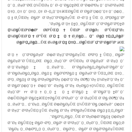
Ùˆ Ù…Ø±Ø¯ØŒ Ù¾ÛŒØ± Ùˆ Ø¬ÙˆØ§Ù†ØŒ Ø¯Ø®ØªØ± Ùˆ Ù¾Ø³Ø±ØŒ
Ù‡Ù…Ù‡ Ùˆ Ù‡Ù…Ù‡ Ø¬Ù„ÙˆÙ‡â€ŒØ§ÛŒ Ø¨Ø§Ø´Ú©ÙˆÙ‡ Ùˆ Ú©Ù…
Ù†Ø¸ÛŒØ± Ø§Ø² Ø¨Ø±Ú¯Ø²Ø§Ø±ÛŒ Ø¬Ø´Ù†ÛŒ Ù…ØªÙØ§ÙˆØª
Ø±Ø§ Ø¨Ù‡ Ù†Ù…Ø§ÛŒØ´ Ú¯Ø°Ø§Ø´ØªÙ†Ø¯.
Ù¾Ø§ÛŒØªØ®Øª Ø­Ø³ÛŒÙ†ÛŒØª Ø¨Ø§Ø± Ø¯ÛŒÚ¯Ø±
Ù¾Ø§ÛŒØ¨Ù†Ø¯ÛŒ Ø¨Ù‡ Ù†Ø¸Ø§Ù… Ùˆ Ø§Ù†Ù‚Ù„Ø§Ø¨
Ø§Ø³Ù„Ø§Ù…ÛŒ Ø±Ø§ Ø¨Ù‡ Ù†Ù…Ø§ÛŒØ´ Ú¯Ø°Ø§Ø´Øª â€Œ
Ø¨Ù‡ Ú¯Ø²Ø§Ø±Ø´
Ø®Ø¨Ø±Ú¯Ø²Ø§Ø±ÛŒ ØªØ³Ù†ÛŒÙ…
Ø§Ø²
Ø§Ø±Ø¯Ø¨ÛŒÙ„ØŒ Ø§Ù…Ø±ÙˆØ² Ø²ÛŒØ± Ø¨Ø§Ø±Ø´ Ø¨Ø±Ù Ùˆ
Ø¨ÙˆØ±Ø§Ù† Ù…Ø±Ø¯Ù… Ø¯Ø§Ø±Ø§Ù„Ø§Ø±Ø´Ø§Ø¯ Ùˆ
Ø¯Ø§Ø±Ø§Ù„Ø§Ù…Ø§Ù† Ø§Ø³ØªØ§Ù† Ø§Ø±Ø¯Ø¨ÛŒÙ„ØŒ Ù‡Ù…
Ø²Ù…Ø§Ù† Ø¨Ø§ Ø³Ø±Ø§Ø³Ø± Ú©Ø´ÙˆØ± Ø­Ø¶ÙˆØ± Ù¾Ø±Ø´ÙˆØ± Ùˆ
Ø¨Ø§Ø´Ú©ÙˆÙ‡ Ø®ÙˆØ¯ Ø±Ø§ Ø¯Ø± Ø±Ø§Ù‡Ù¾ÛŒÙ…Ø§ÛŒÛŒ
Ø±ÙˆØ² ۲۲ Ø¨Ù‡Ù…Ù† Ù†Ø´Ø§Ù† Ø¯Ø§Ø¯Ù†Ø¯ Ùˆ
Ø®ÛŒØ§Ø¨Ø§Ù†â€ŒÙ‡Ø§ÛŒ Ø³Ø±Ø¯ Ùˆ Ø¨Ø±ÙÛŒ Ø¨Ø§ Ø­Ø¶ÙˆØ±
Ù…Ø±Ø¯Ù… Ú¯Ø±Ù…Ø§ÛŒ Ø®Ø§ØµÛŒ Ù¾ÛŒØ¯Ø§ Ú©Ø±Ø¯ Ú©Ù‡
Ø¨Ø±Ú¯ Ø²Ø±ÛŒÙ†ÛŒ Ø±Ø§ Ø¯Ø± ØªØ§Ø±ÛŒØ® Ø§Ù†Ù‚Ù„Ø§Ø¨
Ø§Ø³Ù„Ø§Ù…ÛŒ Ø¯Ø±Ø®Ø´Ø§Ù† Ú©Ø±Ø¯.
Ø¯Ø± Ø§ÛŒÙ† Ø§Ø¬ØªÙ…Ø§Ø¹ Ø¨Ø²Ø±Ú¯ Ù…Ø±Ø¯Ù…ÛŒØŒ Ø§Ù‚Ø
´Ø§Ø± Ù…Ø®ØªÙ„Ù Ù…Ø±Ø¯Ù… Ø§Ø¹Ù… Ø§Ø² Ø¨Ø§Ø²Ø§Ø±ÛŒØŒ