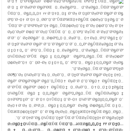
Ø¨Ù‡ Ú¯Ø²Ø§Ø±Ø´
Ø®Ø¨Ø±Ú¯Ø²Ø§Ø±ÛŒ ØªØ³Ù†ÛŒÙ…
Ø§Ø²
Ø¨Ù†Ø¯Ø±Ø¹Ø¨Ø§Ø³ØŒ Ù…Ø±Ø§Ø³Ù… Ú¯Ø±Ø§Ù…ÛŒØ¯Ø§Ø´Øª
ÛŒÙˆÙ… Ø§Ù„Ù„Ù‡ ۲۲ Ø¨Ù‡Ù…Ù† Ø¯Ø± Ø¨Ù†Ø¯Ø±Ø¹Ø¨Ø§Ø³ Ø¨Ø§
ØªÙˆØ¬Ù‡ Ø¨Ù‡ Ù…Ø­Ø¯ÙˆØ¯ÛŒØªâ€ŒÙ‡Ø§ÛŒ Ú©Ø±ÙˆÙ†Ø§ Ùˆ Ø
´ÛŒÙˆØ¹ Ú¯Ø³ØªØ±Ø¯Ù‡ Ø§Ù…ÛŒÚ©Ø±ÙˆÙ† Ø¯Ø± Ú©Ø´ÙˆØ± Ø¨Ù‡
ØµÙˆØ±Øª Ø®ÙˆØ¯Ø±ÙˆÛŒÛŒ Ùˆ Ù…ÙˆØªÙˆØ±ÛŒ Ø¨Ø±Ú¯Ø²Ø§Ø±
Ø´Ø¯ Ùˆ Ø¢Ø­Ø§Ø¯ Ù…Ø®ØªÙ„Ù Ù…Ø±Ø¯Ù… Ù‡Ø±Ù…Ø²Ú¯Ø§Ù† Ùˆ
Ø¨Ù†Ø¯Ø±Ø¹Ø¨Ø§Ø³ Ø¯ÙˆØ´Ø§Ø¯ÙˆØ´ Ù…Ù„Øª Ø§ÛŒØ±Ø§Ù† Ø¯Ø±
Ú†Ù‡Ù„ Ùˆ Ø³ÙˆÙ…ÛŒÙ† Ù…Ø±Ø§Ø³Ù… Ú¯Ø±Ø§Ù…ÛŒØ¯Ø§Ø´Øª
Ù¾ÛŒØ±ÙˆØ²ÛŒ Ø§Ù†Ù‚Ù„Ø§Ø¨ Ø§Ø³Ù„Ø§Ù…ÛŒ Ø´Ø±Ú©Øª
Ú©Ø±Ø¯Ù‡ Ùˆ ÙØ¬Ø± Ú†Ù‡Ù„ Ùˆ Ø³ÙˆÙ… Ø§Ù†Ù‚Ù„Ø§Ø¨ Ø±Ø§
Ú¯Ø±Ø§Ù…ÛŒ Ø¯Ø§Ø´ØªÙ†Ø¯.
Ø­Ø¶ÙˆØ± Ù¾Ø±Ø´ÙˆØ± Ù…Ø±Ø¯Ù… Ø¨Ù†Ø¯Ø±Ø¹Ø¨Ø§Ø³ Ø¢Ù† Ù‡Ù…
Ø§Ø² Ø³Ø§Ø¹Ø§Øª Ø§ÙˆÙ„ÛŒÙ‡ ØµØ¨Ø­ Ú¯ÙˆØ§Ù‡ Ø§ÛŒÙ† Ù…
Ø¯Ø¹ÛŒ Ø§Ø³Øª Ú©Ù‡ Ø§ÛŒÙ† Ù…Ø±Ø¯Ù… Ù‡Ù…Ú†Ù†Ø§Ù†
Ù¾Ø§ÛŒ Ø§Ù†Ù‚Ù„Ø§Ø¨ Ø§Ø³Ù„Ø§Ù…ÛŒ Ø§ÛŒØ±Ø§Ù†
Ù‡Ø³ØªÙ†Ø¯ Ùˆ Ø¨Ù‡ Ù‡ÛŒÚ† ÙˆØ¬Ù‡ Ù¾Ø´Øª Ø§Ù†Ù‚Ù„Ø§Ø¨ Ùˆ
Ø±Ù‡Ø¨Ø± Ù…Ø¹Ø¸Ù… Ø§Ù†Ù‚Ù„Ø§Ø¨ Ø±Ø§ Ø®Ø§Ù„ÛŒ Ù†Ù…
ÛŒâ€ŒÚ©Ù†Ù†Ø¯ Ùˆ Ø¨Ø§ Ø¢Ø±Ù…Ø§Ù†â€ŒÙ‡Ø§ÛŒ Ø§Ù…Ø§Ù…
Ùˆ Ø´Ù‡Ø¯Ø§ Ù¾ÛŒÙˆÙ†Ø¯ÛŒ Ø¯ÛŒØ±ÛŒÙ†Ù‡ Ø¯Ø§Ø±Ù†Ø¯.
Ø±Ø§Ù‡Ù¾ÛŒÙ…Ø§ÛŒÛŒ ÛŒÙˆÙ…â€ŒØ§Ù„Ù„Ù‡ ۲۲ Ø¨Ù‡Ù…
Ù† Ù…Ø±Ø¯Ù… Ù…Ø§Ø²Ù†Ø¯Ø±Ø§Ù† Ø¯Ø± Ø²ÛŒØ±