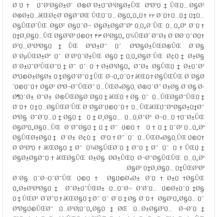
Ø¨Ù‡ Ú¯Ø²Ø§Ø±Ø´
Ø®Ø¨Ø±Ú¯Ø²Ø§Ø±ÛŒ ØªØ³Ù†ÛŒÙ…
Ø§Ø²
Ø®Ø±Ù…â€ŒØ¢Ø¨Ø§Ø¯ØŒ ÛŒÙˆÙ… Ø§Ù„Ù„Ù‡ ۲۲ Ø¨Ù‡Ù…Ù† Ù†Ù…
Ø§ÛŒØ´ÛŒ Ø§Ø² Ø§ÙˆØ¬ Ø§Ø±Ø§Ø¯Øª Ù‚Ù„Ø¨ÛŒ Ù…Ù„Øª Ø¨Ù‡
Ù†Ø¸Ø§Ù…ÛŒ Ø§Ø³Øª Ú©Ù‡ ۴۳ Ø³Ø§Ù„ Ù¾ÛŒØ´ Ø¯Ø± Ø¨Ø­Ø¨ÙˆØ­Ù‡
Ø²Ù…Ø³ØªØ§Ù†ÛŒ Ø³Ø±Ø¯ Ùˆ ØªØ§Ø±ÛŒØ®ÛŒ Ø¨Ø§
Ø¨ØµÛŒØ±Øª Ùˆ Ø´Ø¹ÙˆØ±ÛŒ Ø§Ù†Ù‚Ù„Ø§Ø¨ÛŒ Ø¢Ù† Ø±Ø§
Ø¨Ø±Ú¯Ø²ÛŒØ¯Ù†Ø¯ Ùˆ Ù‡Ø±Ø³Ø§Ù„ Ø¯Ø± Ø§ÛŒÙ† Ø±ÙˆØ²
ØªÚ©Ø±Ø§Ø± Ù†Ø§Ø´Ø¯Ù†ÛŒ Ø¬Ù„ÙˆÙ‡â€ŒÙ‡Ø§ÛŒÛŒ Ø¨Ø§Ø
´Ú©ÙˆÙ‡ Ø§Ø² ØªØ¬Ø¯ÛŒØ¯ Ù…ÛŒØ«Ø§Ù‚ Ø®ÙˆØ¯ Ø±Ø§ Ø¨Ø§ Ø­
Ø¶ÙˆØ± Ø¯Ø± Ø®ÛŒØ§Ø¨Ø§Ù†â€ŒÙ‡Ø§ Ùˆ Ù…ÛŒØ§Ø¯ÛŒÙ†
Ø¨Ù‡ Ù†Ù…Ø§ÛŒØ´ÛŒ Ø¨Ø§Ø´Ú©ÙˆÙ‡ Ù…ÛŒâ€ŒÚ¯Ø°Ø§Ø±Ù†Ø¯
ØªØ§ Ø¯Ø´Ù…Ù†Ø§Ù† Ù†Ø¸Ø§Ù… Ù…Ù‚Ø¯Ø³ Ø¬Ù…Ù‡ÙˆØ±ÛŒ
Ø§Ø³Ù„Ø§Ù…ÛŒ Ø¨Ø¯Ø§Ù†Ù†Ø¯ Ú©Ù‡ Ù‡Ù†ÙˆØ² Ù…Ù„Øª
Ø§ÛŒØ±Ø§Ù† Ø¨Ø± Ø¢Ù† Ø¹Ù‡Ø¯ Ùˆ Ù…ÛŒØ«Ø§Ù‚ÛŒ Ú©Ù‡
Ø¨Ø³ØªÙ‡â€ŒØ§Ù†Ø¯ Ù¾Ø§ÛŒØ¨Ù†Ø¯Ù†Ø¯ Ùˆ Ù‡ÛŒÚ†
Ø§Ø±Ø§Ø¯Ù‡â€ŒØ§ÛŒ Ø±Ø§ Ø­Ø±ÛŒÙ Ø¬Ø¯Ø§ÛŒÛŒ Ù…Ù„Øª
Ø§Ø² Ù†Ø¸Ø§Ù… Ù†ÛŒØ³Øª.
Ø¨Ø§ ÙˆØ¬ÙˆØ¯ÛŒ Ú©Ù‡ Ø§Ú©Ø«Ø± Ø´Ù‡Ø±Ù‡Ø§ÛŒ
Ù„Ø±Ø³ØªØ§Ù† Ø¯Ø±Ú¯ÛŒØ± Ù…ÙˆØ¬ Ø´Ø´Ù… Ú©Ø±ÙˆÙ†Ø§
Ù†ÛŒØ² Ø´Ø¯Ù‡â€ŒØ§Ù†Ø¯ Ùˆ Ø¨Ù†Ø§ Ø¨Ù‡ Ø§Ø¹Ù„Ø§Ù… Ùˆ
ØªØ§Ú©ÛŒØ¯ Ù…Ø³Ø¦ÙˆÙ„Ø§Ù†ØŒ Ù…Ø±Ø§Ø³Ù… Ø¬Ø´Ù†