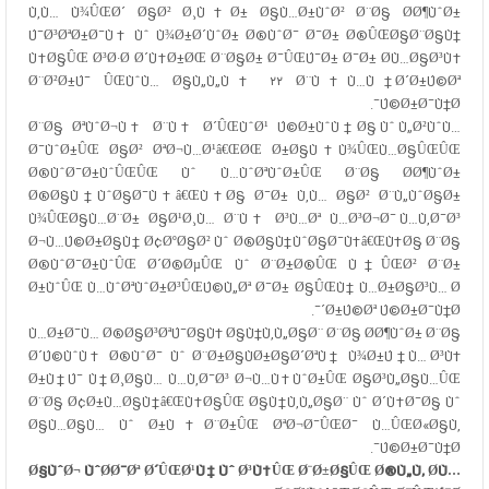
Ù‚Ù… Ù¾ÛŒØ´ Ø§Ø² Ø¸Ù‡Ø± Ø§Ù…Ø±ÙˆØ² Ø¨Ø§ Ø­Ø¶ÙˆØ±
Ú¯Ø³ØªØ±Ø¯Ù‡ Ùˆ Ù¾Ø±Ø´ÙˆØ± Ø®ÙˆØ¯ Ø¯Ø± Ø®ÛŒØ§Ø¨Ø§Ù†
Ù‡Ø§ÛŒ Ø³Ø·Ø­ Ø´Ù‡Ø±ØŒ Ø¨Ø§Ø± Ø¯ÛŒÚ¯Ø± Ø¯Ø± Ø­Ù…Ø§Ø³Ù‡
Ø¨Ø²Ø±Ú¯ ÛŒÙˆÙ… Ø§Ù„Ù„Ù‡ ۲۲ Ø¨Ù‡Ù…Ù† Ø´Ø±Ú©Øª
Ú©Ø±Ø¯Ù†Ø¯.
Ø¨Ø§ ØªÙˆØ¬Ù‡ Ø¨Ù‡ Ø´ÛŒÙˆØ¹ Ú©Ø±ÙˆÙ†Ø§ Ùˆ Ù„Ø²ÙˆÙ…
Ø¯ÙˆØ±ÛŒ Ø§Ø² ØªØ¬Ù…Ø¹â€ŒØŒ Ø±Ø§Ù‡Ù¾ÛŒÙ…Ø§ÛŒÛŒ
Ø®ÙˆØ¯Ø±ÙˆÛŒÛŒ Ùˆ Ù…ÙˆØªÙˆØ±ÛŒ Ø¨Ø§ Ø­Ø¶ÙˆØ±
Ø®Ø§Ù†ÙˆØ§Ø¯Ù‡â€ŒÙ‡Ø§ Ø¯Ø± Ù‚Ù… Ø§Ø² Ø¨Ù„ÙˆØ§Ø±
Ù¾ÛŒØ§Ù…Ø¨Ø± Ø§Ø¹Ø¸Ù… Ø¨Ù‡ Ø³Ù…Øª Ù…Ø³Ø¬Ø¯ Ù…Ù‚Ø¯Ø³
Ø¬Ù…Ú©Ø±Ø§Ù† Ø¢ØºØ§Ø² Ùˆ Ø®Ø§Ù†ÙˆØ§Ø¯Ù‡â€ŒÙ‡Ø§ Ø¨Ø§
Ø®ÙˆØ¯Ø±ÙˆÛŒ Ø´Ø®ØµÛŒ Ùˆ Ø¨Ø±Ø®ÛŒ Ù†ÛŒØ² Ø¨Ø±
Ø±ÙˆÛŒ Ù…ÙˆØªÙˆØ±Ø³ÛŒÚ©Ù„Øª Ø¯Ø± Ø§ÛŒÙ† Ù…Ø±Ø§Ø³Ù… Ø
´Ø±Ú©Øª Ú©Ø±Ø¯Ù†Ø¯.
Ù…Ø±Ø¯Ù… Ø®Ø§Ø³ØªÚ¯Ø§Ù‡ Ø§Ù†Ù‚Ù„Ø§Ø¨ Ø¨Ø§ Ø­Ø¶ÙˆØ± Ø¨Ø§
Ø´Ú©ÙˆÙ‡ Ø®ÙˆØ¯ Ùˆ Ø¨Ø±Ø§ÙØ±Ø§Ø´ØªÙ† Ù¾Ø±Ú†Ù… Ø³Ù‡
Ø±Ù†Ú¯ Ù†Ø¸Ø§Ù… Ù…Ù‚Ø¯Ø³ Ø¬Ù…Ù‡ÙˆØ±ÛŒ Ø§Ø³Ù„Ø§Ù…ÛŒ
Ø¨Ø§ Ø¢Ø±Ù…Ø§Ù†â€ŒÙ‡Ø§ÛŒ Ø§Ù†Ù‚Ù„Ø§Ø¨ Ùˆ Ø´Ù‡Ø¯Ø§ Ùˆ
Ø§Ù…Ø§Ù… Ùˆ Ø±Ù‡Ø¨Ø±ÛŒ ØªØ¬Ø¯ÛŒØ¯ Ù…ÛŒØ«Ø§Ù‚
Ú©Ø±Ø¯Ù†Ø¯.
Ø§ÙˆØ¬ ÙˆØ­Ø¯Øª Ø´ÛŒØ¹Ù‡ Ùˆ Ø³Ù†ÛŒ Ø¨Ø±Ø§ÛŒ Ø®Ù„Ù‚ Ø­Ù…