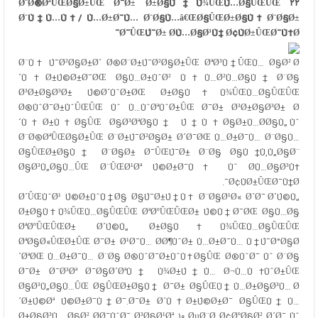
Ø¨Ø®ØªÛŒØ§Ø±ÛŒ Ø¯Ø± Ø±Ø§Ù‡Ù¾ÛŒÙ…Ø§ÛŒÛŒ ۲۲
Ø¨Ù‡Ù…Ù†/ Ù…Ø±Ø¯Ù… Ø¨Ø§Ù…â€ŒØ§ÛŒØ±Ø§Ù† Ø¨Ø§Ø±
Ø¯ÛŒÚ¯Ø± Ø­Ù…Ø§Ø³Ù‡ Ø¢ÙØ±ÛŒØ¯Ù†Ø¯
Ø¨Ù‡ Ú¯Ø²Ø§Ø±Ø´
Ø®Ø¨Ø±Ú¯Ø²Ø§Ø±ÛŒ ØªØ³Ù†ÛŒÙ…
Ø§Ø² Ø
´Ù‡Ø±Ú©Ø±Ø¯ØŒ Ø§Ù…Ø±ÙˆØ² Ù‡Ù…Ø²Ù…Ø§Ù† Ø¨Ø§
Ø³Ø±Ø§Ø³Ø± Ú©Ø´ÙˆØ±ØŒ Ø±Ø§Ù‡Ù¾ÛŒÙ…Ø§ÛŒÛŒ
Ø®ÙˆØ¯Ø±ÙˆÛŒÛŒ Ùˆ Ù…ÙˆØªÙˆØ±ÛŒ Ø¯Ø± Ø³Ø±Ø§Ø³Ø± Ø
´Ù‡Ø±Ù‡Ø§ÛŒ Ø§Ø³ØªØ§Ù† Ú†Ù‡Ø§Ø±Ù…Ø­Ø§Ù„ Ùˆ
Ø¨Ø®ØªÛŒØ§Ø±ÛŒ Ø¨Ø±Ú¯Ø²Ø§Ø± Ø´Ø¯ØŒ Ù…Ø±Ø¯Ù… Ø¨Ø§Ù…
Ø§ÛŒØ±Ø§Ù† Ø¨Ø§Ø± Ø¯ÛŒÚ¯Ø± Ø¨Ø§ Ø§Ù†Ù‚Ù„Ø§Ø¨
Ø§Ø³Ù„Ø§Ù…ÛŒ Ø¨ÛŒØ¹Øª Ú©Ø±Ø¯Ù‡ Ùˆ Ø­Ù…Ø§Ø³Ù‡
Ø¢ÙØ±ÛŒØ¯Ù†Ø¯.
Ø´ÛŒÙˆØ¹ Ú©Ø±ÙˆÙ†Ø§ Ø§Ú¯Ø±Ú†Ù‡ Ø¨Ø§Ø¹Ø« Ø´Ø¯ Ø´Ú©Ù„
Ø±Ø§Ù‡Ù¾ÛŒÙ…Ø§ÛŒÛŒ ØªØºÛŒÛŒØ± Ú©Ù†Ø¯ØŒ Ø§Ù…Ø§
ØªØºÛŒÛŒØ± Ø´Ú©Ù„ Ø±Ø§Ù‡Ù¾ÛŒÙ…Ø§ÛŒÛŒ
ØªØ§Ø«ÛŒØ±ÛŒ Ø¯Ø± Ø¹Ø¯Ù… Ø­Ø¶ÙˆØ± Ù…Ø±Ø¯Ù… Ù†Ú¯Ø°Ø§Ø
´ØªØŒ Ù…Ø±Ø¯Ù… Ø¨Ø§ Ø®ÙˆØ¯Ø±ÙˆÙ‡Ø§ÛŒ Ø®ÙˆØ¯ Ùˆ Ø¨Ø§
Ø¯Ø± Ø¯Ø³Øª Ø¯Ø§Ø´ØªÙ† Ù¾Ø±Ú†Ù… Ø¬Ù…Ù‡ÙˆØ±ÛŒ
Ø§Ø³Ù„Ø§Ù…ÛŒ Ø§ÛŒØ±Ø§Ù† Ø¯Ø± Ø§ÛŒÙ† Ù…Ø±Ø§Ø³Ù… Ø
´Ø±Ú©Øª Ú©Ø±Ø¯Ù†Ø¯.Ø¯Ø± Ø´Ù‡Ø±Ú©Ø±Ø¯ Ø§ÛŒÙ† Ù…
Ø±Ø§Ø³Ù… Ø§Ø² Ø­Ø¯ÙˆØ¯ Ø³Ø§Ø¹Øª ۱۰ ØµØ¨Ø­ Ø¢ØºØ§Ø² Ø´Ø¯ Ùˆ