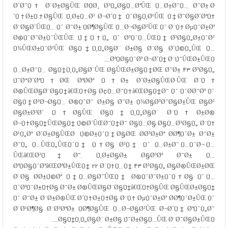
Ø´Ø¯Ù‡ Ø¨Ø±Ø§ÛŒ Ø­ÙØ¸ Ø³Ù„Ø§Ù…ØªÛŒ Ù…Ø±Ø¯Ù… Ø¯Ø± Ø
´Ù‡Ø±Ù‡Ø§ÛŒ Ù‚Ø±Ù…Ø² Ø¬Ø´Ù† ÙˆØ§Ù‚Ø¹ÛŒ Ù†Ø¯Ø§Ø´ØªÙ‡
Ø¨Ø§Ø´ÛŒÙ… Ùˆ Ø¯Ø± ÙØ¶Ø§ÛŒ Ù…Ø¬Ø§Ø²ÛŒ Ùˆ Ø¨Ù‡ ØµÙˆØ±Øª
Ø®ÙˆØ¯Ø±ÙˆÛŒÛŒ Ú†Ù‡Ù„ Ùˆ Ø³ÙˆÙ…ÛŒÙ† Ø³Ø§Ù„Ø±ÙˆØ²
Ù¾ÛŒØ±ÙˆØ²ÛŒ Ø§Ù†Ù‚Ù„Ø§Ø¨ Ø±Ø§ Ø¨Ø§ Ø´Ú©Ù„ÛŒ Ù…
ØªÙØ§ÙˆØª Ø¬Ø´Ù† Ø¨Ú¯ÛŒØ±ÛŒÙ….
Ù…Ø±Ø¯Ù… Ø§Ù†Ù‚Ù„Ø§Ø¨ÛŒ Ø§ÛŒØ±Ø§Ù†ØŒ Ø¯Ø± ۴۳ Ø³Ø§Ù„
Ú¯Ø°Ø´ØªÙ‡ØŒ ØªØ­Øª Ù‡Ø± Ø´Ø±Ø§ÛŒØ·ÛŒ Ø¨Ù‡
Ø®ÛŒØ§Ø¨Ø§Ù†â€ŒÙ‡Ø§ Ø¢Ù…Ø¯Ù‡â€ŒØ§Ù†Ø¯ Ùˆ ÙˆØ­Ø¯Øª Ùˆ
Ø§Ù†Ø³Ø¬Ø§Ù… Ø®ÙˆØ¯ Ø±Ø§ Ø¯Ø± Ù¾Ø§Ø³Ø¯Ø§Ø±ÛŒ Ø§Ø²
Ø§Ø±Ø²Ø´ Ù‡Ø§ÛŒ Ø§Ù†Ù‚Ù„Ø§Ø¨ Ø¨Ù‡ Ø±Ø®
Ø¬Ù‡Ø§Ù†ÛŒØ§Ù† Ú©Ø´ÛŒØ¯Ù†Ø¯ Ø§Ù…Ø§ Ø§Ù…Ø³Ø§Ù„ Ø¨Ù‡
Ø¹Ù„Øª Ø´Ø±Ø§ÛŒØ· Ú©Ø±ÙˆÙ†Ø§ØŒ Ø­Ø³Ø±Øª Ø­Ø¶ÙˆØ± Ø¯Ø±
Ø¯Ù„ Ù…ÛŒÙ„ÛŒÙˆÙ† Ù‡Ø§ Ø²Ù† Ùˆ Ù…Ø±Ø¯ Ù…ÙˆØ¬ Ù…
ÛŒâ€ŒØ²Ù†Ø¯. Ù‚Ø±Ø§Ø± Ø§Ø³Øª Ø¯Ø± Ù…
ØªÙØ§ÙˆØªâ€ŒØªØ±ÛŒÙ† ۲۲ Ø¨Ù‡Ù…Ù† ۴۳ Ø³Ø§Ù„ Ø§Ø®ÛŒØ±ØŒ
Ø¨Ø§ Ø­Ø±Ú©Øª Ù†Ù…Ø§Ø¯ÛŒÙ† Ø®ÙˆØ¯Ø±ÙˆÙ‡Ø§ Ùˆ Ù…
ÙˆØªÙˆØ±Ù‡Ø§ Ø¯Ø± Ø®ÛŒØ§Ø¨Ø§Ù†â€ŒÙ‡Ø§ÛŒ Ø§ÛŒØ±Ø§Ù†
Ùˆ Ø¯Ø± Ø¨Ø±Ø®ÛŒ Ø´Ù‡Ø±Ù‡Ø§ Ø¨Ù‡ ØµÙˆØ±Øª Ø­Ø¶ÙˆØ±ÛŒ Ùˆ
Ø¨Ø¹Ø¶Ø§ Ø¨Ø³ØªØ± ÙØ¶Ø§ÛŒ Ù…Ø¬Ø§Ø²ÛŒ Ø¬Ø´Ù† ØªÙˆÙ„Ø¯
Ø§Ù†Ù‚Ù„Ø§Ø¨ Ø±Ø§ Ú¯Ø±Ø§Ù…ÛŒ Ø¨Ø¯Ø§Ø±ÛŒÙ….