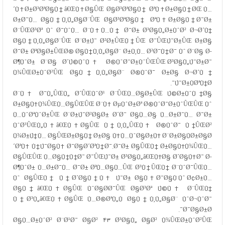
´Ù‡Ø±Ø³ØªØ§Ù†â€ŒÙ‡Ø§ÛŒ Ø§Ø³ØªØ§Ù† ØªÙ‡Ø±Ø§Ù†ØŒ Ù…
Ø±Ø¯Ù… Ø§Ù†Ù‚Ù„Ø§Ø¨ÛŒ Ø§Ø³ØªØ§Ù† ØªÙ‡Ø±Ø§Ù† Ø¯Ø±
Ø¨ÛŒØ³Øª Ùˆ Ø¯ÙˆÙ… Ø¨Ù‡Ù…Ù† Ø¯Ø± Ø³Ø§Ù„Ø±ÙˆØ² Ø¬Ø´Ù†
Ø§Ù†Ù‚Ù„Ø§Ø¨ÛŒ Ø¨Ø±Ú¯ Ø²Ø±ÛŒÙ†ÛŒ Ø¯ÛŒÚ¯Ø±ÛŒ Ø±Ø§
Ø¯Ø± ØªØ§Ø±ÛŒØ® Ø§Ù†Ù‚Ù„Ø§Ø¨ Ø±Ù‚Ù… Ø²Ø¯Ù†Ø¯ Ùˆ Ø¨Ø§ Ø­
Ø¶ÙˆØ± Ø¨Ø§ Ø´Ú©ÙˆÙ‡ Ø®ÙˆØ¯Ø±ÙˆÛŒÛŒ Ø³Ø§Ù„Ú¯Ø±Ø¯
Ù¾ÛŒØ±ÙˆØ²ÛŒ Ø§Ù†Ù‚Ù„Ø§Ø¨ Ø®ÙˆØ¯ Ø±Ø§ Ø¬Ø´Ù†
Ú¯Ø±ÙØªÙ†Ø¯.
Ø¨Ù‡ Ø¯Ù„ÛŒÙ„ Ø´ÛŒÙˆØ¹ Ø¨ÛŒÙ…Ø§Ø±ÛŒ Ú©Ø±ÙˆÙ†Ø§
Ø±Ø§Ù‡Ù¾ÛŒÙ…Ø§ÛŒÛŒ Ø¨Ù‡ ØµÙˆØ±Øª Ø®ÙˆØ¯Ø±ÙˆÛŒÛŒ Ùˆ
Ù…ÙˆØªÙˆØ±ÛŒ Ø¨Ø±Ú¯Ø²Ø§Ø± Ø´Ø¯ Ø§Ù…Ø§ Ù…Ø±Ø¯Ù… Ø¯Ø±
ÙˆØ³ÛŒÙ„Ù‡â€ŒÙ‡Ø§ÛŒ Ù†Ù‚Ù„ÛŒÙ‡ Ø®ÙˆØ¯ Ù†ÛŒØ²
Ù¾Ø±Ú†Ù… Ø§ÛŒØ±Ø§Ù† Ø±Ø§ Ù‡Ù…ÙˆØ§Ø±Ù‡ Ø¨Ø±Ø§ÙØ±Ø§Ø
´ØªÙ‡ Ù†Ú¯Ø§Ù‡ Ø¯Ø§Ø´ØªÙ†Ø¯.Ø¯Ø± Ø§ÛŒÙ† Ø±Ø§Ù‡Ù¾ÛŒÙ…
Ø§ÛŒÛŒ Ù…Ø§Ù†Ù†Ø¯ Ø¯ÛŒÚ¯Ø± Ø³Ø§Ù„â€ŒÙ‡Ø§ Ø´Ø§Ù‡Ø¯ Ø­
Ø¶ÙˆØ± Ù…Ø±Ø¯Ù… Ø¯Ø± ØªÙ…Ø§Ù…ÛŒ Ø³Ù†ÛŒÙ† Ø¨ÙˆØ¯ÛŒÙ…
Ùˆ Ø§ÛŒÙ† Ù†Ø´Ø§Ù†Ù‡ Ú¯Ø± Ø§Ù‡Ø¯Ø§Ù Ùˆ Ø¢Ø±Ù…
Ø§Ù†â€ŒÙ‡Ø§ÛŒ ÙˆØ§Ø­Ø¯ÛŒ Ø§Ø³Øª Ú©Ù‡ Ø¨ÛŒÙ†
Ù†Ø³Ù„â€ŒÙ‡Ø§ÛŒ Ù…Ø®ØªÙ„Ù Ø§Ù†Ù‚Ù„Ø§Ø¨ ÙˆØ¬ÙˆØ¯
Ø¯Ø§Ø±Ø¯.
Ø§Ù…Ø±ÙˆØ² Ø¨Ø¹Ø¯ Ø§Ø² ۴۳ Ø³Ø§Ù„ Ø§Ø² Ù¾ÛŒØ±ÙˆØ²ÛŒ