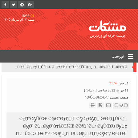
18:33
:05
شنبه ۱۷ام مرداد ۱۴۰۵
فهرست
Ø¯ÙˆÙ„Øª ØªØ§ Ø§Ù†ØªÙ‡Ø§ÛŒ Ø´Ù‡Ø±ÛŒÙˆØ± ØªÚ©Ù„ÛŒÙ Ù†ÛŒØ±ÙˆÚ¯Ø§Ù‡â€ŒÙ‡Ø§ Ø±Ø§ Ù…Ø´Ø®Øµ Ú©Ù†Ø¯ | Ù†Ù‡Ø§Ø¯ ØªÙ†Ø¸ÛŒÙ…â€ŒÚ¯Ø± Ø§Ù†Ø±Ú˜ÛŒ Ø¨Ù‡ Ø²ÙˆØ¯ÛŒ Ø´Ú©Ù„ Ù…ÛŒâ€ŒÚ¯ÛŒØ±Ø¯
کد خبر:
3174
11 فوریه 2022 ساعت [ 14:27 ]
صفحه نخست
/
Ø³ÛŒØ§Ø³Øª
/
پ
Ø±ÙˆØ§ÛŒØª Ø®Ø¨Ø±Ù†Ú¯Ø§Ø±Ø§Ù† ØªØ³Ù†ÛŒÙ…
Ø§Ø² Ø­Ù…Ø§Ø³Ù‡â€Œâ€Œ Ø­Ø¶ÙˆØ±/ Ø§ÛŒØ±Ø§Ù†
Ù‚ÙˆÛŒ Ø¯Ø± ۴۳ Ø³Ø§Ù„Ú¯ÛŒ Ø§Ù†Ù‚Ù„Ø§Ø¨/ Ø¹Ù‡Ø¯