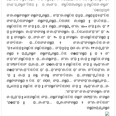
Ù¾ÙˆÙ„Ø§Ø¯ÛŒÙ† Ù…Ø±Ø¯Ù… Ø§ÛŒØ±Ø§Ù† Ø§ÛŒØ¬Ø§Ø¯
Ú©Ù†Ù†Ø¯.
Ø¨Ø±Ø§Ø³Ø§Ø³ Ø§Ø¹Ù„Ø§Ù… Ø´ÙˆØ±Ø§ÛŒ Ù‡Ù…Ø§Ù‡Ù†Ú¯ÛŒ
ØªØ¨Ù„ÛŒØºØ§Øª Ø§Ø³Ù„Ø§Ù…ÛŒØŒ Ø±Ø§Ù‡Ù¾ÛŒÙ…
Ø§ÛŒÛŒ ۲۲ Ø¨Ù‡Ù…Ù† Ø§Ù…Ø³Ø§Ù„ Ø¯Ø± ۱۵۰۰ Ø´Ù‡Ø± Ùˆ ۳
Ù‡Ø²Ø§Ø± Ø±ÙˆØ³ØªØ§ Ø¨Ø±Ú¯Ø²Ø§Ø± Ù…ÛŒâ€ŒØ´ÙˆØ¯ Ùˆ ۶۰
Ù‡Ø²Ø§Ø± Ù…Ø³Ø¬Ø¯ Ùˆ ۴۰ Ù‡Ø²Ø§Ø± Ù¾Ø§ÛŒÚ¯Ø§Ù‡
Ø¨Ø³ÛŒØ¬ Ù…ÛŒØ²Ø¨Ø§Ù† Ø¨Ø±Ú¯Ø²Ø§Ø±ÛŒ Ø¬Ø
´Ù†â€ŒÙ‡Ø§ÛŒ Ø§ÛŒØ§Ù… Ø¯Ù‡Ù‡ ÙØ¬Ø± Ø¯Ø± ۴۴ Ø·Ù„ÙˆØ¹
Ø§Ù†Ù‚Ù„Ø§Ø¨ Ø§Ø³Ù„Ø§Ù…ÛŒ Ø®ÙˆØ§Ù‡Ù†Ø¯
Ø¨ÙˆØ¯.Ø§ÛŒÙ† Ù…Ø±Ø§Ø³Ù… Ø¯Ø± Ø´Ù‡Ø±Ù‡Ø§ÛŒ Ø¨Ø§
ÙˆØ¶Ø¹ÛŒØª Ù‚Ø±Ù…Ø² Ú©Ø±ÙˆÙ†Ø§ÛŒÛŒ Ø¨Ù‡ ØµÙˆØ±Øª
Ø®ÙˆØ¯Ø±ÙˆÛŒÛŒ Ùˆ Ù…ÙˆØªÙˆØ±ÛŒ Ùˆ Ø¯Ø± Ø¯ÛŒÚ¯Ø± Ø
´Ù‡Ø±Ù‡Ø§ Ø¨Ø§ ØªØ¯Ø¨ÛŒØ± Ù…Ø³Ø¦ÙˆÙ„ÛŒÙ†
Ø§Ø³ØªØ§Ù†ÛŒ Ùˆ Ø­ÙØ¸ ØªÙ…Ø§Ù… Ø¯Ø³ØªÙˆØ±Ø§Ù„Ø¹Ù…
Ù„â€ŒÙ‡Ø§ÛŒ Ø¨Ù‡Ø¯Ø§Ø´ØªÛŒØŒ Ø¨Ù‡ ØµÙˆØ±Øª Ù…Ø­
Ø¯ÙˆØ¯ Ø¨Ø±Ú¯Ø²Ø§Ø± Ø´Ø¯.
Ø¬Ù„ÙˆÙ‡â€ŒØ§ÛŒ ØªÙ…Ø§Ø´Ø§ÛŒÛŒ Ø§Ø² Ø­Ø¶ÙˆØ± Ø¨Ø§Ø
´Ú©ÙˆÙ‡ Ù…Ø±Ø¯Ù… Ù„Ø±Ø³ØªØ§Ù† Ø¯Ø± Ø¹ÛŒØ¯
Ø§Ù†Ù‚Ù„Ø§Ø¨