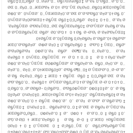
Ø§Ù†Ù‚Ù„Ø§Ø¨ Ù…Ø±Ø¯Ù… Ø§ÛŒØ±Ø§Ù† Ø¯Ø± Ú¯Ø§Ù… Ø¯ÙˆÙ…
ØŒ Ù…ØµÙ…Ù…â€ŒØªØ± Ø¨Ù‡ Ø³ÙˆÛŒ Ø¢Ø±Ù…Ø§Ù†â€ŒÙ‡Ø§ÛŒ
Ø®ÙˆØ¯ Ù¾ÛŒØ´ Ù…ÛŒâ€ŒØ±ÙˆØ¯ØŒ Ø¯Ø³ØªØ§ÙˆØ±Ø¯Ù‡Ø§ Ùˆ
Ù¾ÛŒØ´Ø±ÙØªâ€ŒÙ‡Ø§ÛŒ Ø§Ù†Ù‚Ù„Ø§Ø¨ Ø¢Ù† Ù‡Ù… Ø¯Ø± Ø
´Ø±Ø§ÛŒØ· ØªØ­Ø±ÛŒÙ…ØŒ Ø§ÛŒØ±Ø§Ù† Ø¹Ø²ÛŒØ² Ø±Ø§ Ø¯Ø±
Ø¨Ø³ÛŒØ§Ø±ÛŒ Ø§Ø² Ø­ÙˆØ²Ù‡ Ù‡Ø§ Ø¬Ø²Ø¡ Ø¨Ø±ØªØ±ÛŒÙ†
Ù‡Ø§ÛŒ Ø¯Ù†ÛŒØ§ Ù‚Ø±Ø§Ø± Ø¯Ø§Ø¯Ù‡ Ø§Ø³Øª.
â€ŒÚ¯Ø²Ø§Ø±Ø´ Ø®Ø¨Ø±Ù†Ú¯Ø§Ø±Ø§Ù† ØªØ³Ù†ÛŒÙ… Ø§Ø²
Ø³Ø±Ø§Ø³Ø± Ú©Ø´ÙˆØ± Ø§Ø² Ø­Ø¶ÙˆØ± Ù…Ø±Ø¯Ù… Ø¯Ø±
Ø±Ø§Ù‡Ù¾ÛŒÙ…Ø§ÛŒÛŒ ۲۲ Ø¨Ù‡Ù…Ù† Ø¨Ù‡ ØµÙˆØ±Øª
Ø®ÙˆØ¯Ø±ÙˆÛŒÛŒ Ø­Ú©Ø§ÛŒØª Ø¯Ø§Ø±Ø¯Ø› Ø§Ù…Ø±ÙˆØ² Ù…
Ø±Ø¯Ù… Ø¢Ù…Ø¯Ù‡â€ŒØ§Ù†Ø¯ ØªØ§ Ø¶Ù…Ù† Ø¨ÛŒØ¹Øª Ù…Ø¬Ø¯Ø¯
Ø¨Ø§ Ø¢Ø±Ù…Ø§Ù†â€ŒÙ‡Ø§ÛŒ Ø§Ù†Ù‚Ù„Ø§Ø¨ØŒ Ø¨Ø±
ØªØ¯Ø§ÙˆÙ… Ø±Ø§Ù‡ Ø³ÛŒØ¯Ø§Ù„Ø´Ù‡Ø¯Ø§ÛŒ Ø¬Ø¨Ù‡Ù‡ Ù…
Ù‚Ø§ÙˆÙ…Øª Ø­Ø§Ø¬ Ù‚Ø§Ø³Ù… ØªØ§Ú©ÛŒØ¯ Ú©Ù†Ù†Ø¯ Ùˆ Ø¨Ø§
Ù†ØµØ¨ Ù¾Ø±Ú†Ù…â€ŒÙ‡Ø§ÛŒ Ø³Ù‡ Ø±Ù†Ú¯ Ø§ÛŒØ±Ø§Ù† Ø¨Ø±
Ø®ÙˆØ¯Ø±ÙˆÙ‡Ø§ÛŒ Ø®ÙˆØ¯ Ùˆ Ø¯Ø± Ø¯Ø³Øª Ø¯Ø§Ø´ØªÙ†
Ø§ÛŒÙ† Ù¾Ø±Ú†Ù… Ø§Ø±Ø²Ø´Ù…Ù†Ø¯ØŒ Ø¨Ø§Ø± Ø¯ÛŒÚ¯Ø±
â€ŒØ§Ø¹Ù„Ø§Ù… Ú©Ø±Ø¯Ù†Ø¯ Ú©Ù‡ Ø¯Ø´Ù…Ù†Ø§Ù† Ùˆ
ØªÙˆØ·Ø¦Ù‡â€ŒÚ¯Ø±Ø§Ù† Ø¨Ø§ Ø¬Ù†Ú¯â€ŒÙ‡Ø§ÛŒØŒ
ÙØ±Ù‡Ù†Ú¯ÛŒØŒ Ù†Ø¸Ø§Ù…ÛŒ Ùˆ Ø§Ù‚ØªØµØ§Ø¯ÛŒ
Ù†Ø®ÙˆØ§Ù‡Ù†Ø¯ ØªÙˆØ§Ù†Ø³Øª Ø®Ù„Ù„ÛŒ Ø¯Ø± Ø§Ø±Ø§Ø¯Ù‡