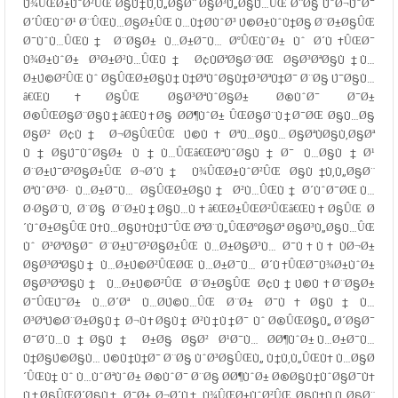
Ù¾ÛŒØ±ÙˆØ²ÛŒ Ø§Ù†Ù‚Ù„Ø§Ø¨ Ø§Ø³Ù„Ø§Ù…ÛŒ Ø¨Ø§ ÙˆØ¬ÙˆØ¯
Ø´ÛŒÙˆØ¹ Ø¨ÛŒÙ…Ø§Ø±ÛŒ Ù…Ù†Ø­ÙˆØ³ Ú©Ø±ÙˆÙ†Ø§ Ø¨Ø±Ø§ÛŒ
Ø¯ÙˆÙ…ÛŒÙ† Ø¨Ø§Ø± Ù…Ø±Ø¯Ù… ØºÛŒÙˆØ± Ùˆ Ø´Ù‡ÛŒØ¯
Ù¾Ø±ÙˆØ± Ø³Ø±Ø²Ù…ÛŒÙ† Ø¢ÙØªØ§Ø¨ØŒ Ø§Ø³ØªØ§Ù† Ù…
Ø±Ú©Ø²ÛŒ Ùˆ Ø§ÛŒØ±Ø§Ù† Ù†ØªÙˆØ§Ù†Ø³ØªÙ†Ø¯ Ø¨Ø§ Ú¯Ø§Ù…
â€ŒÙ‡Ø§ÛŒ Ø§Ø³ØªÙˆØ§Ø± Ø®ÙˆØ¯ Ø¯Ø±
Ø®ÛŒØ§Ø¨Ø§Ù†â€ŒÙ‡Ø§ Ø­Ø¶ÙˆØ± ÛŒØ§Ø¨Ù†Ø¯ØŒ Ø§Ù…Ø§
Ø§Ø² Ø¢Ù† Ø¬Ø§ÛŒÛŒ Ú©Ù‡ ØªÙ…Ø§Ù… Ø§ØªÙØ§Ù‚Ø§Øª
Ù†Ø§Ú¯ÙˆØ§Ø± Ù†Ù…ÛŒâ€ŒØªÙˆØ§Ù†Ø¯ Ù…Ø§Ù†Ø¹
Ø¨Ø±Ú¯Ø²Ø§Ø±ÛŒ Ø¬Ø´Ù† Ù¾ÛŒØ±ÙˆØ²ÛŒ Ø§Ù†Ù‚Ù„Ø§Ø¨
ØªÙˆØ³Ø· Ù…Ø±Ø¯Ù… Ø§ÛŒØ±Ø§Ù† Ø²Ù…ÛŒÙ† Ø´ÙˆØ¯ØŒ Ù…
Ø·Ø§Ø¨Ù‚ Ø¨Ø§ Ø¨Ø±Ù†Ø§Ù…Ù‡â€ŒØ±ÛŒØ²ÛŒâ€ŒÙ‡Ø§ÛŒ Ø
´ÙˆØ±Ø§ÛŒ Ù‡Ù…Ø§Ù‡Ù†Ú¯ÛŒ ØªØ¨Ù„ÛŒØºØ§Øª Ø§Ø³Ù„Ø§Ù…ÛŒ
Ùˆ Ø³ØªØ§Ø¯ Ø¨Ø±Ú¯Ø²Ø§Ø±ÛŒ Ù…Ø±Ø§Ø³Ù… Ø¯Ù‡Ù‡ ÙØ¬Ø±
Ø§Ø³ØªØ§Ù† Ù…Ø±Ú©Ø²ÛŒØŒ Ù…Ø±Ø¯Ù… Ø´Ù‡ÛŒØ¯Ù¾Ø±ÙˆØ±
Ø§Ø³ØªØ§Ù† Ù…Ø±Ú©Ø²ÛŒ Ø¨Ø±Ø§ÛŒ Ø¢Ù†Ú©Ù‡ Ø¨Ø§Ø±
Ø¯ÛŒÚ¯Ø± Ù…Ø´Øª Ù…Ø­Ú©Ù…ÛŒ Ø¨Ø± Ø¯Ù‡Ø§Ù† Ù…
Ø³ØªÚ©Ø¨Ø±Ø§Ù† Ø¬Ù‡Ø§Ù† Ø²Ù†Ù†Ø¯ Ùˆ Ø®ÛŒØ§Ù„ Ø´Ø§Ø¯
Ø¯Ø´Ù…Ù†Ø§Ù† Ø±Ø§ Ø§Ø² Ø¹Ø¯Ù… Ø­Ø¶ÙˆØ± Ù…Ø±Ø¯Ù…
Ù†Ø§Ú©Ø§Ù… Ú©Ù†Ù†Ø¯ Ø¨Ø§ ÙˆØ³Ø§ÛŒÙ„ Ù†Ù‚Ù„ÛŒÙ‡ Ù…Ø§Ø
´ÛŒÙ† Ùˆ Ù…ÙˆØªÙˆØ± Ø®ÙˆØ¯ Ø¨Ø§ Ø­Ø¶ÙˆØ± Ø®Ø§Ù†ÙˆØ§Ø¯Ù‡
Ù‡Ø§ÛŒØ´Ø§Ù† Ø¯Ø± Ø¬Ø´Ù† Ù¾ÛŒØ±ÙˆØ²ÛŒ Ø§Ù†Ù‚Ù„Ø§Ø¨