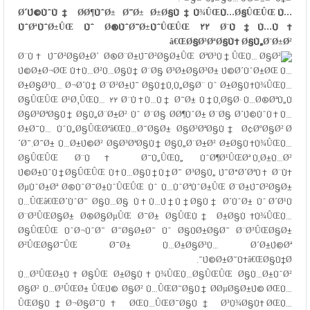
Ø´Ú©ÙˆÙ‡ Ø­Ø¶ÙˆØ± Ø¯Ø± Ø±Ø§Ù‡Ù¾ÛŒÙ…Ø§ÛŒÛŒ Ù…
ÙˆØªÙˆØ±ÛŒ Ùˆ Ø®ÙˆØ¯Ø±ÙˆÛŒÛŒ ۲۲ Ø¨Ù‡Ù…Ù†
â€ŒØ§Ø³ØªØ§Ù† Ø§Ù„Ø¨Ø±Ø²
Ø¨Ù‡ Ú¯Ø²Ø§Ø±Ø´
Ø®Ø¨Ø±Ú¯Ø²Ø§Ø±ÛŒ ØªØ³Ù†ÛŒÙ…
Ø§Ø²
Ú©Ø±Ø¬ØŒ Ù‡Ù…Ø²Ù…Ø§Ù† Ø¨Ø§ Ø³Ø±Ø§Ø³Ø± Ú©Ø´ÙˆØ±ØŒ Ù…
Ø±Ø§Ø³Ù… Ø¬Ø´Ù† Ø¨Ø²Ø±Ú¯ Ø§Ù†Ù‚Ù„Ø§Ø¨ Ùˆ Ø±Ø§Ù‡Ù¾ÛŒÙ…
Ø§ÛŒÛŒ Ø¹Ø¸ÛŒÙ… ۲۲ Ø¨Ù‡Ù…Ù† Ø¯Ø± Ù†Ù‚Ø§Ø· Ù…Ø®ØªÙ„Ù
Ø§Ø³ØªØ§Ù† Ø§Ù„Ø¨Ø±Ø² Ùˆ Ø¨Ø§ Ø­Ø¶ÙˆØ± Ø¨Ø§ Ø´Ú©ÙˆÙ‡ Ù…
Ø±Ø¯Ù… ÙˆÙ„Ø§ÛŒØªâ€ŒÙ…Ø¯Ø§Ø± Ø§Ø³ØªØ§Ù† Ø¢ØºØ§Ø² Ø
´Ø¯.Ø¯Ø± Ù…Ø±Ú©Ø² Ø§Ø³ØªØ§Ù† Ø§Ù„Ø¨Ø±Ø² Ø±Ø§Ù‡Ù¾ÛŒÙ…
Ø§ÛŒÛŒ Ø¨Ù‡ Ø¯Ù„ÛŒÙ„ ÙˆØ¶Ø¹ÛŒØª Ù‚Ø±Ù…Ø²
Ú©Ø±ÙˆÙ†Ø§ÛŒÛŒ Ù‡Ù…Ø§Ù†Ù†Ø¯ Ø³Ø§Ù„ Ú¯Ø°Ø´ØªÙ‡ Ø¨Ù‡
ØµÙˆØ±Øª Ø®ÙˆØ¯Ø±ÙˆÛŒÛŒ Ùˆ Ù…ÙˆØªÙˆØ±ÛŒ Ø¨Ø±Ú¯Ø²Ø§Ø±
Ù…ÛŒâ€ŒØ´ÙˆØ¯ Ø§Ù…Ø§ Ù‡Ù…Ú†Ù†Ø§Ù† Ø´ÙˆØ± Ùˆ Ø´Ø¹Ù
Ø¨Ø³ÛŒØ§Ø± Ø®Ø§ØµÛŒ Ø¯Ø± Ø§ÛŒÙ† Ø±Ø§Ù‡Ù¾ÛŒÙ…
Ø§ÛŒÛŒ ÙˆØ¬ÙˆØ¯ Ø¯Ø§Ø±Ø¯ Ùˆ Ø§ÙØ±Ø§Ø¯ Ø¨Ø³ÛŒØ§Ø±
Ø²ÛŒØ§Ø¯ÛŒ Ø¯Ø± Ù…Ø±Ø§Ø³Ù… Ø´Ø±Ú©Øª
Ú©Ø±Ø¯Ù‡â€ŒØ§Ù†Ø¯.
Ù…Ø³ÛŒØ±Ù‡Ø§ÛŒ Ø±Ø§Ù‡Ù¾ÛŒÙ…Ø§ÛŒÛŒ Ø§Ù…Ø±ÙˆØ²
Ø§Ø² Ù…Ø³ÛŒØ± ÛŒÚ© Ø§Ø² Ù…ÛŒØ¯Ø§Ù† Ø­ØµØ§Ø±Ú© ØŒÙ…
ÛŒØ§Ù†Ø¬Ø§Ø¯Ù‡ ØŒÙ…ÛŒØ¯Ø§Ù† Ø³Ù¾Ø§Ù‡ ØŒÙ…