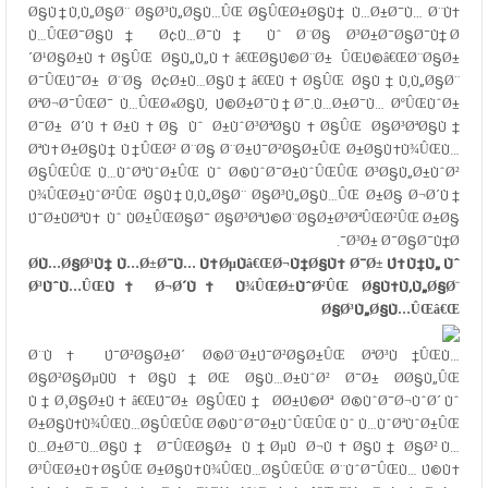
Ø§Ù†Ù‚Ù„Ø§Ø¨ Ø§Ø³Ù„Ø§Ù…ÛŒ Ø§ÛŒØ±Ø§Ù† Ù…Ø±Ø¯Ù… Ø¨Ù‡
Ù…ÛŒØ¯Ø§Ù† Ø¢Ù…Ø¯Ù† Ùˆ Ø¨Ø§ Ø³Ø±Ø¯Ø§Ø¯Ù† Ø
´Ø¹Ø§Ø±Ù‡Ø§ÛŒ Ø§Ù„Ù„Ù‡â€ŒØ§Ú©Ø¨Ø± ÛŒÚ©â€ŒØ¨Ø§Ø±
Ø¯ÛŒÚ¯Ø± Ø¨Ø§ Ø¢Ø±Ù…Ø§Ù†â€ŒÙ‡Ø§ÛŒ Ø§Ù†Ù‚Ù„Ø§Ø¨
ØªØ¬Ø¯ÛŒØ¯ Ù…ÛŒØ«Ø§Ù‚ Ú©Ø±Ø¯Ù†Ø¯.Ù…Ø±Ø¯Ù… ØºÛŒÙˆØ±
Ø¯Ø± Ø´Ù‡Ø±Ù‡Ø§ Ùˆ Ø±ÙˆØ³ØªØ§Ù‡Ø§ÛŒ Ø§Ø³ØªØ§Ù†
ØªÙ‡Ø±Ø§Ù† Ù†ÛŒØ² Ø¨Ø§ Ø¨Ø±Ú¯Ø²Ø§Ø±ÛŒ Ø±Ø§Ù‡Ù¾ÛŒÙ…
Ø§ÛŒÛŒ Ù…ÙˆØªÙˆØ±ÛŒ Ùˆ Ø®ÙˆØ¯Ø±ÙˆÛŒÛŒ Ø³Ø§Ù„Ø±ÙˆØ²
Ù¾ÛŒØ±ÙˆØ²ÛŒ Ø§Ù†Ù‚Ù„Ø§Ø¨ Ø§Ø³Ù„Ø§Ù…ÛŒ Ø±Ø§ Ø¬Ø´Ù†
Ú¯Ø±ÙØªÙ‡ Ùˆ ÙØ±ÛŒØ§Ø¯ Ø§Ø³ØªÚ©Ø¨Ø§Ø±Ø³ØªÛŒØ²ÛŒ Ø±Ø§
Ø³Ø± Ø¯Ø§Ø¯Ù†Ø¯.
Ø­Ù…Ø§Ø³Ù‡ Ù…Ø±Ø¯Ù… Ù†ØµÙâ€ŒØ¬Ù‡Ø§Ù† Ø¯Ø± Ú†Ù‡Ù„ Ùˆ
Ø³ÙˆÙ…ÛŒÙ† Ø¬Ø´Ù† Ù¾ÛŒØ±ÙˆØ²ÛŒ Ø§Ù†Ù‚Ù„Ø§Ø¨
Ø§Ø³Ù„Ø§Ù…ÛŒâ€Œ
Ø¨Ù‡ Ú¯Ø²Ø§Ø±Ø´
Ø®Ø¨Ø±Ú¯Ø²Ø§Ø±ÛŒ ØªØ³Ù†ÛŒÙ…
Ø§Ø²Ø§ØµÙÙ‡Ø§Ù†ØŒ Ø§Ù…Ø±ÙˆØ² Ø¯Ø± Ø­Ø§Ù„ÛŒ
Ù†Ø¸Ø§Ø±Ù‡â€ŒÚ¯Ø± Ø§ÛŒÙ† Ø­Ø±Ú©Øª Ø®ÙˆØ¯Ø¬ÙˆØ´ Ùˆ
Ø±Ø§Ù‡Ù¾ÛŒÙ…Ø§ÛŒÛŒ Ø®ÙˆØ¯Ø±ÙˆÛŒÛŒ Ùˆ Ù…ÙˆØªÙˆØ±ÛŒ
Ù…Ø±Ø¯Ù…Ø§Ù† Ø¯ÛŒØ§Ø± Ù†ØµÙ Ø¬Ù‡Ø§Ù† Ø§Ø² Ù…
Ø³ÛŒØ±Ù‡Ø§ÛŒ Ø±Ø§Ù‡Ù¾ÛŒÙ…Ø§ÛŒÛŒ Ø¨ÙˆØ¯ÛŒÙ… Ú©Ù‡