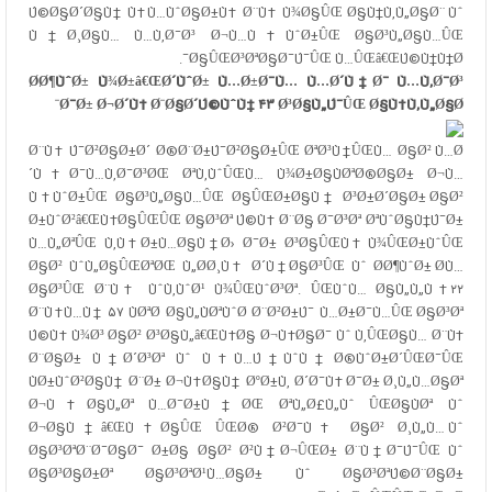
Ú©Ø§Ø´Ø§Ù† Ù‡Ù…ÙˆØ§Ø±Ù‡ Ø¨Ù‡ Ù¾Ø§ÛŒ Ø§Ù†Ù‚Ù„Ø§Ø¨ Ùˆ
Ù†Ø¸Ø§Ù… Ù…Ù‚Ø¯Ø³ Ø¬Ù…Ù‡ÙˆØ±ÛŒ Ø§Ø³Ù„Ø§Ù…ÛŒ
Ø§ÛŒØ³ØªØ§Ø¯Ú¯ÛŒ Ù…ÛŒâ€ŒÚ©Ù†Ù†Ø¯.
Ø­Ø¶ÙˆØ± Ù¾Ø±â€ŒØ´ÙˆØ± Ù…Ø±Ø¯Ù… Ù…Ø´Ù‡Ø¯ Ù…Ù‚Ø¯Ø³
Ø¯Ø± Ø¬Ø´Ù† Ø¨Ø§Ø´Ú©ÙˆÙ‡ ۴۳ Ø³Ø§Ù„Ú¯ÛŒ Ø§Ù†Ù‚Ù„Ø§Ø¨
Ø¨Ù‡ Ú¯Ø²Ø§Ø±Ø´
Ø®Ø¨Ø±Ú¯Ø²Ø§Ø±ÛŒ ØªØ³Ù†ÛŒÙ…
Ø§Ø² Ù…Ø
´Ù‡Ø¯Ù…Ù‚Ø¯Ø³ØŒ ØªÙ‚ÙˆÛŒÙ… Ù¾Ø±Ø§ÙØªØ®Ø§Ø± Ø¬Ù…
Ù‡ÙˆØ±ÛŒ Ø§Ø³Ù„Ø§Ù…ÛŒ Ø§ÛŒØ±Ø§Ù† Ø³Ø±Ø´Ø§Ø± Ø§Ø²
Ø±ÙˆØ²â€ŒÙ‡Ø§ÛŒÛŒ Ø§Ø³Øª Ú©Ù‡ Ø¨Ø§ Ø¯Ø³Øª ØªÙˆØ§Ù†Ú¯Ø±
Ù…Ù„ØªÛŒ Ù‚Ù‡Ø±Ù…Ø§Ù†Ø› Ø¯Ø± Ø³Ø§ÛŒÙ‡ Ù¾ÛŒØ±ÙˆÛŒ
Ø§Ø² ÙˆÙ„Ø§ÛŒØªØŒ Ù„Ø­Ø¸Ù‡ Ø´Ù†Ø§Ø³ÛŒ Ùˆ Ø­Ø¶ÙˆØ± Ø­Ù…
Ø§Ø³ÛŒ Ø¨Ù‡ ÙˆÙ‚ÙˆØ¹ Ù¾ÛŒÙˆØ³Øª. ÛŒÙˆÙ… Ø§Ù„Ù„Ù‡ ۲۲
Ø¨Ù‡Ù…Ù† ۵۷ ÙØªØ­ Ø§Ù„ÙØªÙˆØ­ Ø¨Ø²Ø±Ú¯ Ù…Ø±Ø¯Ù…ÛŒ Ø§Ø³Øª
Ú©Ù‡ Ù¾Ø³ Ø§Ø² Ø³Ø§Ù„â€ŒÙ‡Ø§ Ø¬Ù‡Ø§Ø¯ Ùˆ Ù‚ÛŒØ§Ù… Ø¨Ù‡
Ø¨Ø§Ø± Ù†Ø´Ø³Øª Ùˆ Ù‡Ù…Ú†ÙˆÙ† Ø®ÙˆØ±Ø´ÛŒØ¯ÛŒ
ÙØ±ÙˆØ²Ø§Ù† Ø¨Ø± Ø¬Ù‡Ø§Ù† ØºØ±Ù‚ Ø´Ø¯Ù‡ Ø¯Ø± Ø¸Ù„Ù…Ø§Øª
Ø¬Ù‡Ø§Ù„Øª Ù…Ø¯Ø±Ù†ØŒ ØªÙ„Ø£Ù„Ùˆ ÛŒØ§ÙØª Ùˆ
Ø¬Ø§Ù†â€ŒÙ‡Ø§ÛŒ ÛŒØ® Ø²Ø¯Ù‡ Ø§Ø² Ø¸Ù„Ù… Ùˆ
Ø§Ø³ØªØ¨Ø¯Ø§Ø¯ Ø±Ø§ Ø§Ø² Ø²Ù†Ø¬ÛŒØ± Ø¨Ù†Ø¯Ú¯ÛŒ Ùˆ
Ø§Ø³Ø§Ø±Øª Ø§Ø³ØªØ¹Ù…Ø§Ø± Ùˆ Ø§Ø³ØªÚ©Ø¨Ø§Ø±