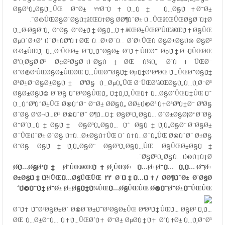
Ø§Ø³Ù„Ø§Ù…ÛŒ Ø¯Ø± ۲۲Ø¨Ù‡Ù…Ù† Ù…Ø§Ù‡ Ø¯Ø±
Ø®ÛŒØ§Ø¨Ø§Ù†â€ŒÙ‡Ø§ Ø­Ø¶ÙˆØ± Ù…ÛŒâ€ŒÛŒØ§Ø¨Ù†Ø¯.
Ù…Ø·Ø§Ø¨Ù‚ Ø¨Ø§ Ø¨Ø±Ù†Ø§Ù…Ù‡â€ŒØ±ÛŒØ²ÛŒâ€ŒÙ‡Ø§ÛŒ
ØµÙˆØ±Øª Ú¯Ø±ÙØªÙ‡ØŒ Ù…Ø±Ø¯Ù… Ø´Ø±ÛŒÙ Ø§Ø±Ø§Ú© Ø§Ø²
Ø·Ø±ÛŒÙ‚ Ù…Ø³ÛŒØ± Ø¨Ù„ÙˆØ§Ø± Ø´Ù‡ÛŒØ¯ Ø¢Ù†Ø¬ÙÛŒØŒ
ØªÙ‚Ø§Ø·Ø¹ Ø¢Ø²Ø§Ø¯Ú¯Ø§Ù†ØŒ Ù¾Ù„ Ø´Ù‡ÛŒØ¯
Ø¨Ø®ØªÛŒØ§Ø±ÛŒØŒ Ù…ÛŒØ¯Ø§Ù† ØµÙ†Ø¹ØªØŒ Ù…ÛŒØ¯Ø§Ù†
Ø³Ø±Ø¯Ø§Ø±Ø§Ù† ØªØ§ Ù…ØµÙ„ÛŒ Ø¨ÛŒØªâ€ŒØ§Ù„Ù…Ù‚Ø¯Ø³
Ø§Ø±Ø§Ú© Ø¨Ø§ ÙˆØ³Ø§ÛŒÙ„ Ù†Ù‚Ù„ÛŒÙ‡ Ù…Ø§Ø´ÛŒÙ†ÛŒ Ùˆ
Ù…ÙˆØªÙˆØ±ÛŒ Ø®ÙˆØ¯ Ø¯Ø± Ø­Ø§Ù„ Ø­Ø±Ú©Øª Ù‡Ø³ØªÙ†Ø¯ ØªØ§
Ø¨Ø§ ØªØ¬Ù…Ø¹ Ø®ÙˆØ¯ Ø¶Ù…Ù† Ø§Ø¹Ù„Ø§Ù… Ø¨Ø±Ø§Ø¦Øª Ø¨Ø§
Ø¯Ø´Ù…Ù†Ø§Ù† Ø§Ø³Ù„Ø§Ù… Ùˆ Ø§Ù†Ù‚Ù„Ø§Ø¨ Ø¨Ø§Ø±
Ø¯ÛŒÚ¯Ø± Ø¨Ø§ Ù‡Ù…Ø±Ø§Ù‡ÛŒ Ùˆ Ù‡Ù…Ø¯Ù„ÛŒ Ø®ÙˆØ¯ Ø±Ø§
Ø¨Ø§ Ø§Ù†Ù‚Ù„Ø§Ø¨ Ø§Ø³Ù„Ø§Ù…ÛŒ Ø§ÛŒØ±Ø§Ù†
Ø§Ø¹Ù„Ø§Ù… Ú©Ù†Ù†Ø¯.
Ø­Ù…Ø§Ø³Ù‡ Ø¨ÛŒâ€ŒÙ†Ø¸ÛŒØ± Ù…Ø±Ø¯Ù… Ù‚Ù… Ø¯Ø±
Ø±Ø§Ù‡Ù¾ÛŒÙ…Ø§ÛŒÛŒ ۲۲ Ø¨Ù‡Ù…Ù†/ Ø­Ø¶ÙˆØ± Ø¨Ø§Ø
´Ú©ÙˆÙ‡ Ø¯Ø± Ø±Ø§Ù‡Ù¾ÛŒÙ…Ø§ÛŒÛŒ Ø®ÙˆØ¯Ø±ÙˆÛŒÛŒ
Ø¨Ù‡ Ú¯Ø²Ø§Ø±Ø´
Ø®Ø¨Ø±Ú¯Ø²Ø§Ø±ÛŒ ØªØ³Ù†ÛŒÙ…
Ø§Ø² Ù‚Ù…
ØŒ Ù…Ø±Ø¯Ù… Ù‡Ù…ÛŒØ´Ù‡ Ø¯Ø± ØµØ­Ù†Ù‡ Ø´Ù‡Ø± Ù…Ù‚Ø¯Ø³