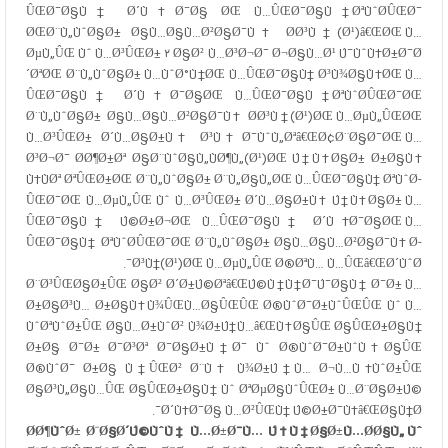
ÛŒØ¯Ø§Ù† Ø´Ù‡Ø¯Ø§ ØŒ Ù…ÛŒØ¯Ø§Ù† ØªÙˆØ­ÛŒØ¯
ØŒØ¨Ù„ÙˆØ§Ø± Ø§Ù…Ø§Ù…Ø²Ø§Ø¯Ù‡ Ø­Ø³Ù†(Ø¹)â€ŒØŒ Ù…
ØµÙ„ÛŒ Ùˆ Ù…Ø³ÛŒØ± ۲ Ø§Ø² Ù…Ø³Ø¬Ø¯ Ø¬Ø§Ù…Ø¹ Ú¯ÙˆÙ‡Ø±Ø¯Ø
´ØªØŒ Ø¨Ù„ÙˆØ§Ø± Ù…ÙˆØ°Ù†ØŒ Ù…ÛŒØ¯Ø§Ù† Ø³Ù¾Ø§Ù‡ØŒ Ù…
ÛŒØ¯Ø§Ù† Ø´Ù‡Ø¯Ø§ØŒ Ù…ÛŒØ¯Ø§Ù† ØªÙˆØ­ÛŒØ¯ØŒ
Ø¨Ù„ÙˆØ§Ø± Ø§Ù…Ø§Ù…Ø²Ø§Ø¯Ù‡ Ø­Ø³Ù†(Ø¹)ØŒ Ù…ØµÙ„ÛŒØŒ
Ù…Ø³ÛŒØ± Ø´Ù…Ø§Ø±Ù‡ Ø³Ù‡ Ø¯ÙˆÙ„Øªâ€ŒØ¢Ø¨Ø§Ø¯ØŒ Ù…
Ø³Ø¬Ø¯ Ø­Ø¶Ø±Øª Ø§Ø¨ÙˆØ§Ù„ÙØ¶Ù„(Ø¹)ØŒ Ú†Ù‡Ø§Ø± Ø±Ø§Ù‡
Ù‡ÙØª ØªÛŒØ±ØŒ Ø¨Ù„ÙˆØ§Ø± Ø¨Ù„Ø§Ù„ØŒ Ù…ÛŒØ¯Ø§Ù† ØªÙˆØ­
ÛŒØ¯ØŒ Ù…ØµÙ„ÛŒ Ùˆ Ù…Ø³ÛŒØ± Ø´Ù…Ø§Ø±Ù‡ Ú†Ù‡Ø§Ø± Ù…
ÛŒØ¯Ø§Ù† Ú©Ø±Ø¬ØŒ Ù…ÛŒØ¯Ø§Ù† Ø´Ù‡Ø¯Ø§ØŒ Ù…
ÛŒØ¯Ø§Ù† ØªÙˆØ­ÛŒØ¯ØŒ Ø¨Ù„ÙˆØ§Ø± Ø§Ù…Ø§Ù…Ø²Ø§Ø¯Ù‡ Ø­
Ø³Ù†(Ø¹)ØŒ Ù…ØµÙ„ÛŒ Ø®ØªÙ… Ù…ÛŒâ€ŒØ´ÙˆØ¯.
Ø¨Ø³ÛŒØ§Ø±ÛŒ Ø§Ø² Ø´Ø±Ú©Øªâ€ŒÚ©Ù†Ù†Ø¯Ú¯Ø§Ù† Ø¯Ø± Ù…
Ø±Ø§Ø³Ù… Ø±Ø§Ù‡Ù¾ÛŒÙ…Ø§ÛŒÛŒ Ø®ÙˆØ¯Ø±ÙˆÛŒÛŒ Ùˆ Ù…
ÙˆØªÙˆØ±ÛŒ Ø§Ù…Ø±ÙˆØ² Ù¾Ø±Ú†Ù…â€ŒÙ‡Ø§ÛŒ Ø§ÛŒØ±Ø§Ù†
Ø±Ø§ Ø¯Ø± Ø¯Ø³Øª Ø¯Ø§Ø±Ù†Ø¯ Ùˆ Ø®ÙˆØ¯Ø±ÙˆÙ‡Ø§ÛŒ
Ø®ÙˆØ¯ Ø±Ø§ Ù†ÛŒØ² Ø¨Ù‡ Ù¾Ø±Ú†Ù… Ø¬Ù…Ù‡ÙˆØ±ÛŒ
Ø§Ø³Ù„Ø§Ù…ÛŒ Ø§ÛŒØ±Ø§Ù† Ùˆ ØªØµØ§ÙˆÛŒØ± Ù…Ø¨Ø§Ø±Ú©
Ø´Ù‡Ø¯Ø§ Ù…Ø²ÛŒÙ† Ú©Ø±Ø¯Ù‡â€ŒØ§Ù†Ø¯.
Ø­Ø¶ÙˆØ± Ø¨Ø§Ø´Ú©ÙˆÙ‡ Ù…Ø±Ø¯Ù… Ú†Ù‡Ø§Ø±Ù…Ø­Ø§Ù„ Ùˆ