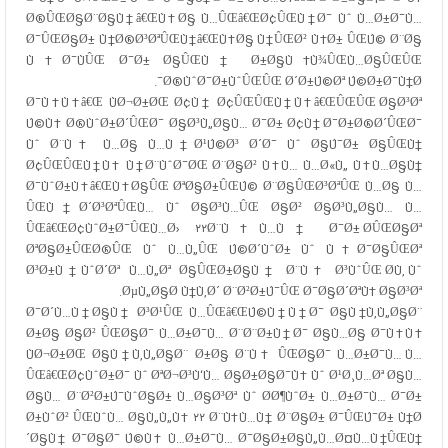
Ø®ÛŒØ§Ø¨Ø§Ù†â€ŒÙ‡Ø§ Ù…ÛŒâ€ŒØ¢ÛŒÙ†Ø¯ Ùˆ Ù…Ø±Ø¯Ù…
Ø¯ÛŒØ§Ø± Ù†Ø®Ø³ØªÛŒÙ†â€ŒÙ‡Ø§ Ù†ÛŒØ² Ù‡Ø± ÛŒÚ© Ø¨Ø§
Ù‡Ø¯ÙÛŒ Ø¯Ø± Ø§ÛŒÙ† Ø±Ø§Ù‡Ù¾ÛŒÙ…Ø§ÛŒÛŒ
Ø®ÙˆØ¯Ø±ÙˆÛŒÛŒ Ø´Ø±Ú©Øª Ú©Ø±Ø¯Ù†Ø¯.
Ø¯Ù‡Ù‡â€Œ ÙØ¬Ø±ØŒ Ø¢Ù† Ø¢ÛŒÛŒÙ†Ù‡â€ŒÛŒÛŒ Ø§Ø³Øª
Ú©Ù‡ Ø®ÙˆØ±Ø´ÛŒØ¯ Ø§Ø³Ù„Ø§Ù… Ø¯Ø± Ø¢Ù† Ø¯Ø±Ø®Ø´ÛŒØ¯
Ùˆ Ø¨Ù‡ Ù…Ø§ Ù…Ù†Ø¹Ú©Ø³ Ø´Ø¯ Ùˆ Ø§Ú¯Ø± Ø§ÛŒÙ†
Ø¢ÛŒÛŒÙ†Ù‡ Ù†Ø¨ÙˆØ¯ØŒ Ø¨Ø§Ø² Ù‡Ù… Ù…Ø«Ù„ Ù‡Ù…Ø§Ù†
Ø¯ÙˆØ±Ù‡â€ŒÙ‡Ø§ÛŒ ØªØ§Ø±ÛŒÚ© Ø¨Ø§ÛŒØ³ØªÛŒ Ù…Ø§ Ù…
ÛŒÙ†Ø´Ø³ØªÛŒÙ… Ùˆ Ø§Ø³Ù…ÛŒ Ø§Ø² Ø§Ø³Ù„Ø§Ù… Ù…
ÛŒâ€ŒØ¢ÙˆØ±Ø¯ÛŒÙ…Ø› ۲۲Ø¨Ù‡Ù…Ù† Ø¯Ø± Ø­ÛŒØ§Øª
ØªØ§Ø±ÛŒØ®ÛŒ Ùˆ Ù…Ù„ÛŒ Ú©Ø´ÙˆØ± Ùˆ Ù‡Ø¯Ø§ÛŒØª
Ø³Ø±Ù†ÙˆØ´Øª Ù…Ù„Øª Ø§ÛŒØ±Ø§Ù† Ø¨Ù‡ Ø³ÙˆÛŒ Ø­Ù‚ Ùˆ
ØµÙ„Ø§Ø­ Ù†Ù‚Ø´ Ø¨Ø²Ø±Ú¯ÛŒ Ø¯Ø§Ø´ØªÙ‡ Ø§Ø³Øª.
Ø¯Ø´Ù…Ù†Ø§Ù† Ø³Ø¹ÛŒ Ù…ÛŒâ€ŒÚ©Ù†Ù†Ø¯ Ø§Ù†Ù‚Ù„Ø§Ø¨
Ø±Ø§ Ø§Ø² ÛŒØ§Ø¯ Ù…Ø±Ø¯Ù… Ø¨Ø¨Ø±Ù†Ø¯ Ø§Ù…Ø§ Ø¯Ù‡Ù‡
ÙØ¬Ø±ØŒ Ø§Ù†Ù‚Ù„Ø§Ø¨ Ø±Ø§ Ø¨Ù‡ ÛŒØ§Ø¯ Ù…Ø±Ø¯Ù… Ù…
ÛŒâ€ŒØ¢ÙˆØ±Ø¯ Ùˆ ØªØ¬Ø³Ù‘Ù… Ø§Ø±Ø§Ø¯Ù‡ Ùˆ Ø¹Ø¸Ù…Øª Ø§Ù…
Ø§Ù… Ø¨Ø²Ø±Ú¯ÙˆØ§Ø± Ù…Ø§Ø³Øª Ùˆ Ø­Ø¶ÙˆØ± Ù…Ø±Ø¯Ù… Ø¯Ø±
Ø±ÙˆØ² ÛŒÙˆÙ… Ø§Ù„Ù„Ù‡ ۲۲ Ø¨Ù‡Ù…Ù† Ø¨Ø§Ø± Ø¯ÛŒÚ¯Ø± Ù†Ø
´Ø§Ù† Ø¯Ø§Ø¯ Ú©Ù‡ Ù…Ø±Ø¯Ù… Ø¯Ø§Ø±Ø§Ù„Ù…Ø¤Ù…Ù†ÛŒÙ†