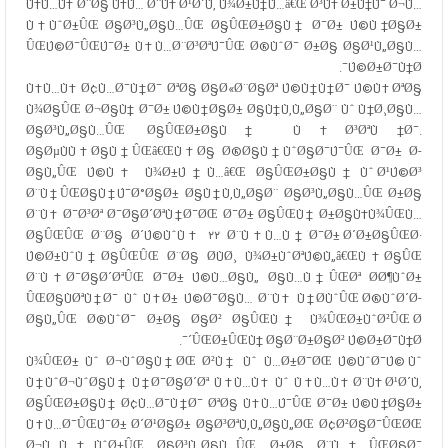
Ù‡Ù…Ù‡ Ø¨Ø§ Ù‡Ù… Ø¨Ù‡ Ø¹Ø´Ù‚ Ù¾Ø±Ú†Ù…â€Œ Ø³Ù‡ Ø±Ù†Ú¯ Ø¬Ù…
Ù‡ÙˆØ±ÛŒ Ø§Ø³Ù„Ø§Ù…ÛŒ Ø§ÛŒØ±Ø§Ù† Ø¯Ø± Ú©Ù†Ø§Ø±
ÛŒÚ©Ø¯ÛŒÚ¯Ø± Ù‡Ù…Ø¨Ø³ØªÚ¯ÛŒ Ø®ÙˆØ¯ Ø±Ø§ Ø§Ø¹Ù„Ø§Ù…
Ú©Ø±Ø¯Ù†Ø¯.
Ù‡Ù…Ù‡ Ø¢Ù…Ø¯Ù†Ø¯ ØªØ§ Ø§Ø«Ø¨Ø§Øª Ú©Ù†Ù†Ø¯ Ú©Ù‡ ØªØ§
Ù¾Ø§ÛŒ Ø¬Ø§Ù† Ø¯Ø± Ú©Ù†Ø§Ø± Ø§Ù†Ù‚Ù„Ø§Ø¨ Ùˆ Ù†Ø¸Ø§Ù…
Ø§Ø³Ù„Ø§Ù…ÛŒ Ø§ÛŒØ±Ø§Ù† Ù‡Ø³ØªÙ†Ø¯.
Ø§ØµÙÙ‡Ø§Ù†ÛŒâ€ŒÙ‡Ø§ Ø®Ø§Ù†ÙˆØ§Ø¯Ú¯ÛŒ Ø¯Ø± Ø­
Ø§Ù„ÛŒ Ú©Ù‡ Ù¾Ø±Ú†Ù…â€Œ Ø§ÛŒØ±Ø§Ù† Ùˆ Ø¹Ú©Ø³
Ø¨Ù†ÛŒØ§Ù†Ú¯Ø°Ø§Ø± Ø§Ù†Ù‚Ù„Ø§Ø¨ Ø§Ø³Ù„Ø§Ù…ÛŒ Ø±Ø§
Ø¨Ù‡ Ø¯Ø³Øª Ø¯Ø§Ø´ØªÙ†Ø¯ØŒ Ø¯Ø± Ø§ÛŒÙ† Ø±Ø§Ù‡Ù¾ÛŒÙ…
Ø§ÛŒÛŒ Ø¨Ø§ Ø´Ú©ÙˆÙ‡ ۲۲ Ø¨Ù‡Ù…Ù† Ø¯Ø± Ø´Ø±Ø§ÛŒØ·
Ú©Ø±ÙˆÙ†Ø§ÛŒÛŒ Ø¨Ø§ Ø­ÙØ¸ Ù¾Ø±ÙˆØªÚ©Ù„â€ŒÙ‡Ø§ÛŒ
Ø¨Ù‡Ø¯Ø§Ø´ØªÛŒ Ø¯Ø± Ú©Ù…Ø§Ù„ Ø§Ù…Ù†ÛŒØª Ø­Ø¶ÙˆØ±
ÛŒØ§ÙØªÙ†Ø¯ Ùˆ Ù‡Ø± Ú©Ø¯Ø§Ù… Ø¨Ù‡ Ù†Ø­ÙˆÛŒ Ø®ÙˆØ´Ø­
Ø§Ù„ÛŒ Ø®ÙˆØ¯ Ø±Ø§ Ø§Ø² Ø§ÛŒÙ† Ù¾ÛŒØ±ÙˆØ²ÛŒ Ø
´ÛŒØ±ÛŒÙ† Ø§Ø¨Ø±Ø§Ø² Ú©Ø±Ø¯Ù†Ø¯.
Ù¾ÛŒØ± Ùˆ Ø¬ÙˆØ§Ù†ØŒ Ø²Ù† Ùˆ Ù…Ø±Ø¯ØŒ Ú©ÙˆØ¯Ú© Ùˆ
Ù†ÙˆØ¬ÙˆØ§Ù† Ù†Ø¯Ø§Ø´Øª Ù‡Ù…Ù‡ Ùˆ Ù‡Ù…Ù‡ Ø¨Ù‡ Ø¹Ø´Ù‚
Ø§ÛŒØ±Ø§Ù† Ø¢Ù…Ø¯Ù†Ø¯ ØªØ§ Ù‡Ù…Ú¯ÛŒ Ø¯Ø± Ú©Ù†Ø§Ø±
Ù‡Ù…Ø¯ÛŒÚ¯Ø± Ø´Ø¹Ø§Ø± Ø§Ø³ØªÙ‚Ù„Ø§Ù„ØŒ Ø¢Ø²Ø§Ø¯ÛŒØŒ
Ø¬Ù…Ù‡ÙˆØ±ÛŒ Ø§Ø³Ù„Ø§Ù…ÛŒ Ø±Ø§ Ø¨Ù‡ ÛŒØ§Ø¯