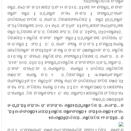
Ø±Ù‡Ø§ÛŒÛŒ Ø¯Ø§Ø¯.
Ø§Ù…Ø±ÙˆØ² Ø¨Ù‡â€ŒÙˆÙ‚Øª ۲۲ Ø¨Ù‡Ù…Ù†ØŒ ۴۳ Ø³Ø§Ù„ Ø¨Ø¹Ø¯
Ø§Ø² Ø§Ù†Ù‚Ù„Ø§Ø¨ Ø¯Ø± Ø¬Ø´Ù† Ø³Ø§Ù„Ú¯Ø±Ø¯
Ù¾ÛŒØ±ÙˆØ²ÛŒ Ù…Ø±Ø¯Ù…ÛŒâ€ŒØªØ±ÛŒÙ† Ø§Ù†Ù‚Ù„Ø§Ø¨
Ø¯Ù†ÛŒØ§ØŒ Ù‡Ù…Ù‡ Ø¢Ù…Ø¯Ù†Ø¯ Ù†Ø³Ù„â€ŒØ¯Ø±Ù†Ø³Ù„ØŒ
Ø§ÙˆÙ„ÛŒØŒ Ø¯ÙˆÙ…ÛŒØŒ Ø³ÙˆÙ…ÛŒ Ùˆ Ù†Ø³Ù„ Ú†Ù‡Ø§Ø±Ù…
ÛŒâ€ŒÙ‡Ø§ÛŒ Ø¨Ø¹Ø¯ Ø§Ø² Ø§Ù†Ù‚Ù„Ø§Ø¨ØŒ Ù¾ÛŒØ± Ùˆ
Ø¬ÙˆØ§Ù† Ø²Ù† Ùˆ Ù…Ø±Ø¯ ØªØ§ Ø¨ÙˆØ¯Ù†Ø´Ø§Ù† Ø±Ø§
ÙØ±ÛŒØ§Ø¯ Ø¨Ø²Ù†Ù†Ø¯.Ø¨Ø§ ÙˆØ¬ÙˆØ¯ Ú©Ø§Ù‡Ø´ Ø¯Ù…Ø§ÛŒ
Ù‡ÙˆØ§ Ùˆ Ø³Ø±Ù…Ø§ÛŒ Ø²Ù…Ø³ØªØ§Ù†ÛŒØŒ Ù…Ø±Ø¯Ù… Ù…Ø
´Ù‡Ø¯ Ù‡Ù…Ú†ÙˆÙ† Ø³Ø§Ù„Ù‡Ø§ÛŒ Ú¯Ø°Ø´ØªÙ‡ Ù‚Ø¨Ù„ Ø§Ø² Ù…
ÙˆØ¹Ø¯ Ø´Ø±ÙˆØ¹ Ù…Ø±Ø§Ø³Ù… Ø±Ø§Ù‡Ù¾ÛŒÙ…Ø§ÛŒÛŒ
Ø®ÙˆØ¯ Ø±Ø§ Ø¨Ù‡ Ù…ÛŒØ¯Ø§Ù† ۱۵ Ø®Ø±Ø¯Ø§Ø¯
Ø±Ø³Ø§Ù†Ø¯Ù‡ Ø§Ù†Ø¯ ØªØ§ Ø±ÙˆØ² Ù¾ÛŒØ±ÙˆØ²ÛŒ Ø®ÙˆÙ†
Ø¨Ø± Ø´Ù…Ø´ÛŒØ± Ø±Ø§ Ù‡Ø± Ú†Ù‡ Ø¨Ø§Ø´Ú©ÙˆÙ‡â€ŒØªØ±
Ú¯Ø±Ø§Ù…ÛŒ Ø¯Ø§Ø´ØªÙ‡ Ùˆ Ø­Ù…Ø§Ø³Ù‡â€ŒØ§ÛŒ Ø¯ÛŒÚ¯Ø±
Ø®Ù„Ù‚ Ú©Ù†Ù†Ø¯.
Ø¬Ù„ÙˆÙ‡ Ø´ÙˆØ± Ùˆ Ø´Ø¹ÙˆØ± Ø§Ù†Ù‚Ù„Ø§Ø¨ÛŒ Ù…Ø±Ø¯Ù… Ø
´Ù‡Ø±Ø³ØªØ§Ù†â€ŒÙ‡Ø§ÛŒ Ø§Ø³ØªØ§Ù† ØªÙ‡Ø±Ø§Ù† Ø¯Ø±
Ø±Ø§Ù‡Ù¾ÛŒÙ…Ø§ÛŒÛŒ ۲۲ Ø¨Ù‡Ù…Ù†
Ø¨Ù‡ Ú¯Ø²Ø§Ø±Ø´
Ø®Ø¨Ø±Ú¯Ø²Ø§Ø±ÛŒ ØªØ³Ù†ÛŒÙ…
Ø§Ø² Ø