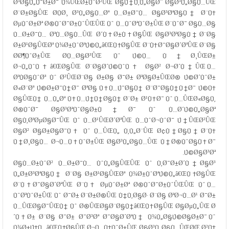
Ø³Ø§Ù„Ú¯Ø±Ø¯ Ù¾ÛŒØ±ÙˆØ²ÛŒ Ø§Ù†Ù‚Ù„Ø§Ø¨ Ø§Ø³Ù„Ø§Ù…ÛŒ
Ø¨Ø±Ø§ÛŒ Ø­ÙØ¸ Ø³Ù„Ø§Ù…Øª Ù…Ø±Ø¯Ù… Ø§Ø³ØªØ§Ù† Ø¨Ù‡
ØµÙˆØ±Øª Ø®ÙˆØ¯Ø±ÙˆÛŒÛŒ Ùˆ Ù…ÙˆØªÙˆØ±ÛŒ Ø¨ÙˆØ¯ Ø§Ù…Ø§
Ù…Ø±Ø¯Ù… ØªÙ…Ø§Ù…ÛŒ Ø´Ù‡Ø±Ù‡Ø§ÛŒ Ø§Ø³ØªØ§Ù† Ø¨Ø§
Ø±Ø¹Ø§ÛŒØª Ù¾Ø±ÙˆØªÚ©Ù„â€ŒÙ‡Ø§ÛŒ Ø¨Ù‡Ø¯Ø§Ø´ØªÛŒ Ø¨Ø§
Ø­Ø¶ÙˆØ±ÛŒ Ø­Ù…Ø§Ø³ÛŒ Ùˆ Ú©Ù… Ù†Ø¸ÛŒØ±
Ø¬Ù„ÙˆÙ‡â€ŒØ§ÛŒ Ø¨Ø§Ø´Ú©ÙˆÙ‡ Ø§Ø² Ø¬Ø´Ù†ÛŒ Ù…
ØªÙØ§ÙˆØª Ùˆ Ø²ÛŒØ¨Ø§ Ø±Ø§ Ø¯Ø± ØªØ§Ø±ÛŒØ® Ú©Ø´ÙˆØ±
Ø«Ø¨Øª Ú©Ø±Ø¯Ù†Ø¯ ØªØ§ Ù‡Ù…Ú¯Ø§Ù† Ø¨Ø¯Ø§Ù†Ù†Ø¯ Ú©Ù‡
Ø§ÛŒÙ† Ù…Ù„Øª Ù‡Ù…Ú†Ù†Ø§Ù† Ø¨Ø± Ø¹Ù‡Ø¯ Ùˆ Ù…ÛŒØ«Ø§Ù‚
Ø®ÙˆØ¯ Ø§Ø³ØªÙˆØ§Ø±Ù†Ø¯ Ùˆ Ù…Ø´Ú©Ù„Ø§Øª
Ø§Ù‚ØªØµØ§Ø¯ÛŒ Ùˆ Ù…Ø¹ÛŒØ´ØªÛŒ Ù…ÙˆØ¬ÙˆØ¯ Ú†ÛŒØ²ÛŒ
Ø§Ø² Ø§Ø±Ø§Ø¯Ù‡ Ùˆ Ù…ÛŒÙ„ Ù‚Ù„Ø¨ÛŒ Ø¢Ù†Ø§Ù† Ø¨Ù‡
Ù†Ø¸Ø§Ù… Ø¬Ù…Ù‡ÙˆØ±ÛŒ Ø§Ø³Ù„Ø§Ù…ÛŒ Ù†Ø®ÙˆØ§Ù‡Ø¯
Ú©Ø§Ø³Øª.
Ø§Ù…Ø±ÙˆØ² Ù…Ø±Ø¯Ù… ÙˆÙ„Ø§ÛŒÛŒ Ùˆ Ù‚Ø¯Ø±Ø´Ù†Ø§Ø³
Ù„Ø±Ø³ØªØ§Ù† Ø¨Ø§ Ø±Ø¹Ø§ÛŒØª Ù¾Ø±ÙˆØªÚ©Ù„â€ŒÙ‡Ø§ÛŒ
Ø¨Ù‡Ø¯Ø§Ø´ØªÛŒ Ø¨Ù‡ ØµÙˆØ±Øª Ø®ÙˆØ¯Ø±ÙˆÛŒÛŒ Ùˆ Ù…
ÙˆØªÙˆØ±ÛŒ Ùˆ Ø¯Ø± Ø¨Ø±Ø®ÛŒ Ù†Ù‚Ø§Ø· Ø¨Ø§ ØªØ¬Ù…Ø¹ Ø¯Ø±
Ù…ÛŒØ§Ø¯ÛŒÙ† Ùˆ Ø®ÛŒØ§Ø¨Ø§Ù†â€ŒÙ‡Ø§ÛŒ Ø§ØµÙ„ÛŒ Ø
´Ù‡Ø± Ø¨Ø§ Ø¯Ø± Ø¯Ø³Øª Ø¯Ø§Ø´ØªÙ† Ù¾Ù„Ø§Ú©Ø§Ø±Ø¯ Ùˆ
Ù¾Ø±Ú†Ù…â€ŒÙ‡Ø§ÛŒ Ø¬Ù…Ù‡ÙˆØ±ÛŒ Ø§Ø³Ù„Ø§Ù…ÛŒØŒ Ø²Ù†