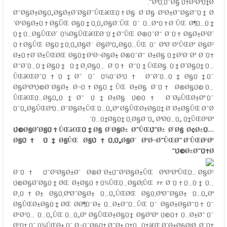
ØªÙ‚ÙˆØ§ Ù‡Ø³ØªÙ†Ø¯.
Ø¯Ø§Ø±Ø§Ù„Ø§Ø±Ø´Ø§Ø¯ÛŒâ€ŒÙ‡Ø§ Ø¨Ø§ Ø³Ø±Ø¯Ø§Ø¯Ù† Ø
´Ø¹Ø§Ø±Ù‡Ø§ÛŒ Ø§Ù†Ù‚Ù„Ø§Ø¨ÛŒ Ùˆ Ù…Ø°Ù‡Ø¨ÛŒ Ø¶Ù…Ù†
Ù†Ù…Ø§ÛŒØ´ Ù¾Ø§ÛŒâ€ŒØ¨Ù†Ø¯ÛŒ Ø®ÙˆØ¯ Ø¨Ù‡ Ø§Ø±Ø²Ø´
Ù‡Ø§ÛŒ Ø§Ù†Ù‚Ù„Ø§Ø¨ Ø§Ø³Ù„Ø§Ù…ÛŒ Ùˆ ØªØ¨Ø¹ÛŒØª Ø§Ø²
Ø±Ù‡Ø¨Ø±ÛŒØŒ Ø§Ù†Ø²Ø¬Ø§Ø± Ø®ÙˆØ¯ Ø±Ø§ Ù†Ø³Ø¨Øª Ø¨Ù‡
Ø¯Ø´Ù…Ù†Ø§Ù† Ù†Ø¸Ø§Ù… Ø¨Ù‡ Ø¯Ù†ÛŒØ§ Ù†Ø´Ø§Ù† Ù…
ÛŒâ€ŒØ¯Ù‡Ù†Ø¯ Ùˆ Ù¾ÙˆØ²Ù‡ Ø¯Ø´Ù…Ù†Ø§Ù† Ùˆ
Ø§Ø³ØªÚ©Ø¨Ø§Ø± Ø¬Ù‡Ø§Ù†ÛŒ Ø±Ø§ Ø¨Ù‡ Ø®Ø§Ú© Ù…
ÛŒâ€ŒÙ…Ø§Ù„Ù†Ø¯ Ú†Ø±Ø§ Ú©Ù‡ Ø¨ØµÛŒØ±Øª Ùˆ
ÙˆÙ„Ø§ÛŒØªÙ…Ø¯Ø§Ø±ÛŒ Ù…Ù„Øª Ø§ÛŒØ±Ø§Ù† Ø¨Ø±Ø§ÛŒ Ø¯Ø
´Ù…Ù†Ø§Ù† Ù‚Ø§Ø¨Ù„ ØªØ­Ù…Ù„ Ù†ÛŒØ³Øª.
Ú©Ø§Ø´Ø§Ù†ÛŒâ€ŒÙ‡Ø§ Ø¨Ø§Ø± Ø¯ÛŒÚ¯Ø± Ø¨Ø§ Ø¢Ø±Ù…
Ø§Ù† Ù‡Ø§ÛŒ Ø§Ù†Ù‚Ù„Ø§Ø¨ ØªØ¬Ø¯ÛŒØ¯ Ø¨ÛŒØ¹Øª
Ú©Ø±Ø¯Ù†Ø¯
Ø¨Ù‡ Ú¯Ø²Ø§Ø±Ø´ Ø®Ø¨Ø±Ú¯Ø²Ø§Ø±ÛŒ ØªØ³ØªÛŒÙ… Ø§Ø²
Ú©Ø§Ø´Ø§Ù†ØŒ Ø±Ø§Ù‡Ù¾ÛŒÙ…Ø§Ø¦ÛŒ ۲۲ Ø¨Ù‡Ù…Ù† Ù…
Ø¸Ù‡Ø± Ø§Ù‚ØªØ¯Ø§Ø± Ù…Ù„ÛŒØŒ Ø§Ù‚ØªØ¯Ø§Ø± Ù…Ù„Øª
Ø§ÛŒØ±Ø§Ù†ØŒ Ø­Ø¶ÙˆØ± Ù…Ø±Ø¯Ù…ÛŒ Ùˆ Ø§Ø±Ø§Ø¯Ù‡ Ùˆ
Ø¹Ø²Ù… Ù…Ù„ÛŒ Ù…Ù„Øª Ø§ÛŒØ±Ø§Ù† Ø§Ø³Øª Ú©Ù‡ Ù…Ø±Ø¯ Ùˆ
Ø²Ù† Ùˆ Ù¾ÛŒØ± Ùˆ Ø¬ÙˆØ§Ù† Ø¯Ø± Ù‡Ù…Ù‡â€Œ Ø´Ø±Ø§Ø¦Ø· Ø¨Ù‡