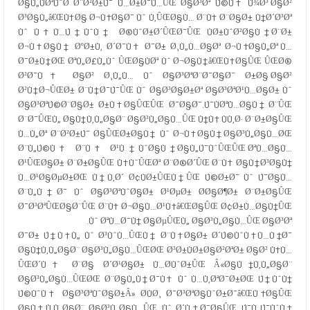
Ø§Ù„ÙØªÙˆØ­ Ø¨Ø²Ø±Ú¯ Ù…Ø±Ø¯Ù…ÛŒ Ø§Ø³Øª Ú©Ù‡ Ù¾Ø³ Ø§Ø²
Ø³Ø§Ù„â€ŒÙ‡Ø§ Ø¬Ù‡Ø§Ø¯ Ùˆ Ù‚ÛŒØ§Ù… Ø¨Ù‡ Ø¨Ø§Ø± Ù†Ø´Ø³Øª
Ùˆ Ù‡Ù…Ú†ÙˆÙ† Ø®ÙˆØ±Ø´ÛŒØ¯ÛŒ ÙØ±ÙˆØ²Ø§Ù† Ø¨Ø±
Ø¬Ù‡Ø§Ù† ØºØ±Ù‚ Ø´Ø¯Ù‡ Ø¯Ø± Ø¸Ù„Ù…Ø§Øª Ø¬Ù‡Ø§Ù„Øª Ù…
Ø¯Ø±Ù†ØŒ ØªÙ„Ø£Ù„Ùˆ ÛŒØ§ÙØª Ùˆ Ø¬Ø§Ù†â€ŒÙ‡Ø§ÛŒ ÛŒØ®
Ø²Ø¯Ù‡ Ø§Ø² Ø¸Ù„Ù… Ùˆ Ø§Ø³ØªØ¨Ø¯Ø§Ø¯ Ø±Ø§ Ø§Ø²
Ø²Ù†Ø¬ÛŒØ± Ø¨Ù†Ø¯Ú¯ÛŒ Ùˆ Ø§Ø³Ø§Ø±Øª Ø§Ø³ØªØ¹Ù…Ø§Ø± Ùˆ
Ø§Ø³ØªÚ©Ø¨Ø§Ø± Ø±Ù‡Ø§ÛŒÛŒ Ø¯Ø§Ø¯.Ú¯ÙØªÙ…Ø§Ù† Ø¨ÛŒ
Ø¨Ø¯ÛŒÙ„ Ø§Ù†Ù‚Ù„Ø§Ø¨ Ø§Ø³Ù„Ø§Ù…ÛŒ Ù†Ù‡ ÙÙ‚Ø· Ø¨Ø±Ø§ÛŒ
Ù…Ù„Øª Ø¨Ø²Ø±Ú¯ Ø§ÛŒØ±Ø§Ù† Ùˆ Ø¬Ù‡Ø§Ù† Ø§Ø³Ù„Ø§Ù…ØŒ
Ø¨Ù„Ú©Ù‡ Ø¨Ù‡ Ø¹Ù†ÙˆØ§Ù† Ø§Ù„Ú¯ÙˆÛŒÛŒ ØªÙ…Ø§Ù…
Ø¹ÛŒØ§Ø± Ø¨Ø±Ø§ÛŒ Ù‡ÙˆÛŒØª Ø¨Ø®Ø´ÛŒ Ø¨Ù‡ Ø§Ù†Ø³Ø§Ù†
Ù…Ø¹Ø§ØµØ±ØŒ Ù†Ù‚Ø´ Ø¢ÙØ±ÛŒÙ†ÛŒ Ú©Ø±Ø¯ Ùˆ Ú¯Ø§Ù…
Ø¨Ù„Ù†Ø¯ Ùˆ Ø§Ø³ØªÙˆØ§Ø± Ø¹ØµØ± Ø­Ø§Ø¶Ø± Ø¨Ø±Ø§ÛŒ
Ø¯Ø³ØªÛŒØ§Ø¨ÛŒ Ø¨Ù‡ Ø¬Ø§Ù…Ø¹Ù‡â€ŒØ§ÛŒ Ø¢Ø±Ù…Ø§Ù†ÛŒ
Ùˆ ØªÙ…Ø¯Ù† Ø§ØµÛŒÙ„ Ø§Ø³Ù„Ø§Ù…ÛŒ Ø§Ø³Øª.
Ø¯Ø± Ú†Ù‡Ù„ Ùˆ Ø³ÙˆÙ…ÛŒÙ† Ø¨Ù‡Ø§Ø± Ø´Ú©ÙˆÙ‡Ù…Ù†Ø¯
Ø§Ù†Ù‚Ù„Ø§Ø¨ Ø§Ø³Ù„Ø§Ù…ÛŒØŒ Ø³Ø±ÙØ±Ø§Ø²ØªØ± Ø§Ø² Ù‡Ù…
ÛŒØ´Ù‡ Ø¨Ø§ Ø´Ø¹Ø§Ø± Ù…Ø­ÙˆØ±ÛŒ Â«Ø§Ù†Ù‚Ù„Ø§Ø¨
Ø§Ø³Ù„Ø§Ù…ÛŒØŒ Ø¨Ø§Ù„Ù†Ø¯Ù‡ Ùˆ Ù…Ù‚ØªØ¯Ø±ØŒ Ú†ÙˆÙ†
Ú©ÙˆÙ‡ Ø§Ø³ØªÙˆØ§Ø±Â» Ø­ÙØ¸ Ø¯Ø³ØªØ§ÙˆØ±Ø¯â€ŒÙ‡Ø§ÛŒ
Ø§Ù†Ù‚Ù„Ø§Ø¨ Ø§Ø³Ù„Ø§Ù…ÛŒ Ùˆ Ø´Ù‡Ø¯Ø§ÛŒ Ú¯Ù„Ú¯ÙˆÙ†