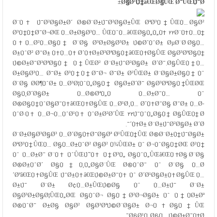
Ø§Ø³Ù‡â€ŒØ§ÛŒ Ø¯ÛŒÚ¯Ø±
Ø¨Ù‡ Ú¯Ø²Ø§Ø±Ø´
Ø®Ø¨Ø±Ú¯Ø²Ø§Ø±ÛŒ ØªØ³Ù†ÛŒÙ…
Ø§Ø²
Ø³Ù†Ù†Ø¯Ø¬ØŒ Ù…Ø±Ø§Ø³Ù… ÛŒÙˆÙ…â€ŒØ§Ù„Ù„Ù‡ ۲۲Ø¨Ù‡Ù…Ù†
Ù‡Ù…Ø²Ù…Ø§Ù† Ø¨Ø§ Ø³Ø±Ø§Ø³Ø± Ú©Ø´ÙˆØ± ØµØ¨Ø­ Ø§Ù…
Ø±ÙˆØ² Ø¯Ø± Ù‡Ù…Ù‡ Ø´Ù‡Ø±Ø³ØªØ§Ù†â€ŒÙ‡Ø§ÛŒ Ø§Ø³ØªØ§Ù†
Ú©Ø±Ø¯Ø³ØªØ§Ù† Ù†ÛŒØ² Ø¨Ø±Ú¯Ø²Ø§Ø± Ø´Ø¯.Ø§ÛŒÙ† Ù…
Ø±Ø§Ø³Ù… Ø¯Ø± Ø³Ù†Ù†Ø¯Ø¬ Ø¯Ø± Ø²ÛŒØ± Ø¨Ø§Ø±Ø§Ù† Ùˆ
Ø¨Ø§ Ø­Ø¶ÙˆØ± Ù…Ø³Ø¦ÙˆÙ„Ø§Ù† Ø§Ø±Ø´Ø¯ Ø§Ø³ØªØ§Ù†ÛŒØŒ
Ø§Ù‚Ø´Ø§Ø± Ù…Ø®ØªÙ„Ù Ù…Ø±Ø¯Ù… Ùˆ
Ø®Ø§Ù†ÙˆØ§Ø¯Ù‡â€ŒÙ‡Ø§ÛŒ Ù…Ø¹Ø¸Ù… Ø´Ù‡Ø¯Ø§ Ø¯Ø± Ù…Ø­
ÙˆØ·Ù‡ Ù…Ø¬Ù…ÙˆØ¹Ù‡ ÙˆØ±Ø²Ø´ÛŒ ۲۲Ú¯ÙˆÙ„Ø§Ù† Ø§ÛŒÙ† Ø
´Ù‡Ø± Ø¨Ø±Ú¯Ø²Ø§Ø± Ø´Ø¯.
Ø¨Ø±Ø§Ø³Ø§Ø³ Ù…Ø´Ø§Ù‡Ø¯Ø§Øª Ø¹ÛŒÙ†ÛŒ Ø®Ø¨Ø±Ù†Ú¯Ø§Ø±
ØªØ³Ù†ÛŒÙ… Ø§Ù…Ø±ÙˆØ² Ø§Ø² Ù¾ÛŒØ± Ùˆ Ø¬ÙˆØ§Ù†ØŒ Ø²Ù†
Ùˆ Ù…Ø±Ø¯ Ø¨Ù‡ ÙˆÛŒÚ˜Ù‡ Ù†Ø³Ù„ Ø§ÙˆÙ„ÛŒâ€ŒÙ‡Ø§ Ø¨Ø§
Ø®Ø±ÙˆØ´ Ø§Ù†Ù‚Ù„Ø§Ø¨ÛŒ Ø®ÙˆØ¯ Ùˆ Ø¨Ø§ Ù…Ø
´Øªâ€ŒÙ‡Ø§ÛŒ Ú¯Ø±Ù‡â€ŒÚ©Ø±Ø¯Ù‡ Ùˆ Ø´Ø¹Ø§Ø±Ù‡Ø§ÛŒ Ù…
Ø±Ú¯ Ø¨Ø± Ø¢Ù…Ø±ÛŒÚ©Ø§ Ùˆ Ù…Ø±Ú¯ Ø¨Ø±
Ø§Ø³Ø±Ø§Ø¦ÛŒÙ„ØŒ Ø§ÙˆØ¬ Ø§Ù†Ø²Ø¬Ø§Ø± Ùˆ Ù†ÙØ±Øª
Ø®ÙˆØ¯ Ø±Ø§ Ø§Ø² Ø§Ø³ØªÚ©Ø¨Ø§Ø± Ø¬Ù‡Ø§Ù†ÛŒ
Ø§Ø¹Ù„Ø§Ù… Ú©Ø±Ø¯Ù†Ø¯.