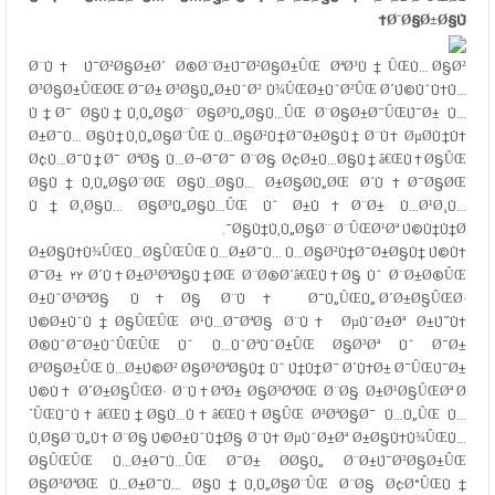
Ø¨Ø§Ø±Ø§Ù†
Ø¨Ù‡ Ú¯Ø²Ø§Ø±Ø´
Ø®Ø¨Ø±Ú¯Ø²Ø§Ø±ÛŒ ØªØ³Ù†ÛŒÙ…
Ø§Ø²
Ø³Ø§Ø±ÛŒØŒ Ø¯Ø± Ø³Ø§Ù„Ø±ÙˆØ² Ù¾ÛŒØ±ÙˆØ²ÛŒ Ø´Ú©ÙˆÙ‡Ù…
Ù†Ø¯ Ø§Ù†Ù‚Ù„Ø§Ø¨ Ø§Ø³Ù„Ø§Ù…ÛŒ Ø¨Ø§Ø±Ø¯ÛŒÚ¯Ø± Ù…
Ø±Ø¯Ù… Ø§Ù†Ù‚Ù„Ø§Ø¨ÛŒ Ù…Ø§Ø²Ù†Ø¯Ø±Ø§Ù† Ø¨Ù‡ ØµØ­Ù†Ù‡
Ø¢Ù…Ø¯Ù†Ø¯ ØªØ§ Ù…Ø¬Ø¯Ø¯ Ø¨Ø§ Ø¢Ø±Ù…Ø§Ù†â€ŒÙ‡Ø§ÛŒ
Ø§Ù†Ù‚Ù„Ø§Ø¨ØŒ Ø§Ù…Ø§Ù… Ø±Ø§Ø­Ù„ØŒ Ø´Ù‡Ø¯Ø§ØŒ
Ù†Ø¸Ø§Ù… Ø§Ø³Ù„Ø§Ù…ÛŒ Ùˆ Ø±Ù‡Ø¨Ø± Ù…Ø¹Ø¸Ù…
Ø§Ù†Ù‚Ù„Ø§Ø¨ Ø¨ÛŒØ¹Øª Ú©Ù†Ù†Ø¯.
Ø±Ø§Ù‡Ù¾ÛŒÙ…Ø§ÛŒÛŒ Ù…Ø±Ø¯Ù… Ù…Ø§Ø²Ù†Ø¯Ø±Ø§Ù† Ú©Ù‡
Ø¯Ø± ۲۲ Ø´Ù‡Ø±Ø³ØªØ§Ù†ØŒ Ø¨Ø®Ø´â€ŒÙ‡Ø§ Ùˆ Ø¨Ø±Ø®ÛŒ
Ø±ÙˆØ³ØªØ§ Ù‡Ø§ Ø¨Ù‡ Ø¯Ù„ÛŒÙ„ Ø´Ø±Ø§ÛŒØ·
Ú©Ø±ÙˆÙ†Ø§ÛŒÛŒ Ø¹Ù…Ø¯ØªØ§ Ø¨Ù‡ ØµÙˆØ±Øª Ø±Ú˜Ù‡
Ø®ÙˆØ¯Ø±ÙˆÛŒÛŒ Ùˆ Ù…ÙˆØªÙˆØ±ÛŒ Ø§Ø³Øª Ùˆ Ø¯Ø±
Ø³Ø§Ø±ÛŒ Ù…Ø±Ú©Ø² Ø§Ø³ØªØ§Ù† Ùˆ Ú†Ù†Ø¯ Ø´Ù‡Ø± Ø¯ÛŒÚ¯Ø±
Ú©Ù‡ Ø´Ø±Ø§ÛŒØ· Ø¨Ù‡ØªØ± Ø§Ø³ØªØŒ Ø¨Ø§ Ø±Ø¹Ø§ÛŒØª Ø
´ÛŒÙˆÙ‡â€ŒÙ†Ø§Ù…Ù‡â€ŒÙ‡Ø§ÛŒ Ø³ØªØ§Ø¯ Ù…Ù„ÛŒ Ù…
Ù‚Ø§Ø¨Ù„Ù‡ Ø¨Ø§ Ú©Ø±ÙˆÙ†Ø§ Ø¨Ù‡ ØµÙˆØ±Øª Ø±Ø§Ù‡Ù¾ÛŒÙ…
Ø§ÛŒÛŒ Ù…Ø±Ø¯Ù…ÛŒ Ø¯Ø± Ø­Ø§Ù„ Ø¨Ø±Ú¯Ø²Ø§Ø±ÛŒ
Ø§Ø³ØªØŒ Ù…Ø±Ø¯Ù… Ø§Ù†Ù‚Ù„Ø§Ø¨ÛŒ Ø¨Ø§ Ø¢Ø°ÛŒÙ†