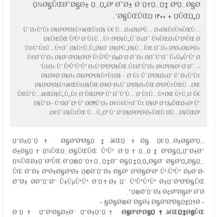
Ù¾Ø§ÛŒØ¯Ø§Ø± Ù…Ù„Øª Ø¯Ø± Ø¨Ù‡Ù…Ù† ØªÙ…Ø§Ø
´Ø§ÛŒÛŒÙ ۱۴۰۰ + ÙÛŒÙ„Ù…
Ú¯Ø±ÙˆÙ‡ Ø§Ø³ØªØ§Ù†â€ŒÙ‡Ø§ Ù€ Ù…Ø±Ø§Ø³Ù… Ø±Ø§Ù‡Ù¾ÛŒÙ…
Ø§ÛŒÛŒ Û²Û² Ø¨Ù‡Ù…Ù† Ø³Ø§Ù„Ú¯Ø±Ø¯ Ù¾ÛŒØ±ÙˆØ²ÛŒ Ø
´Ú©ÙˆÙ‡Ù…Ù†Ø¯ Ø§Ù†Ù‚Ù„Ø§Ø¨ Ø§Ø³Ù„Ø§Ù…ÛŒ Ø¯Ø± Ø³Ø±Ø§Ø³Ø±
Ú©Ø´ÙˆØ± Ø§Ø² Ø³Ø§Ø¹Øª Û¹:Û³Û° ØµØ¨Ø­ Ø¯Ø± Ø­Ø¯ÙˆØ¯ Û±ÛµÛ°Û° Ø
´Ù‡Ø± Ùˆ Û³Û°Û°Û° Ø±ÙˆØ³ØªØ§ÛŒ Ú©Ø´ÙˆØ± Ø¢ØºØ§Ø² Ø´Ø¯. –
Ø§Ø®Ø¨Ø§Ø± Ø§Ø³ØªØ§Ù†Ù‡Ø§ – Ø¨Ù‡ Ú¯Ø²Ø§Ø±Ø´ Ú¯Ø±ÙˆÙ‡
Ø§Ø³ØªØ§Ù†â€ŒÙ‡Ø§ÛŒ Ø®Ø¨Ø±Ú¯Ø²Ø§Ø±ÛŒ ØªØ³Ù†ÛŒÙ…ØŒ
ÛŒÙˆÙ…â€ŒØ§Ù„Ù„Ù‡ Ø¨ÛŒØ³Øª Ùˆ Ø¯ÙˆÙ… Ø¨Ù‡Ù…Ù†ØŒ Ù†Ù‚Ø·Û€
Ø§ÙˆØ¬ ÙˆØ­Ø¯Øª Ùˆ Ø­Ø¶ÙˆØ± Ø¢Ú©Ù†Ø¯Ù‡ Ø§Ø² Ø¨ØµÛŒØ±Øª Ùˆ
Ø¢Ú¯Ø§Ù‡ÛŒ Ù…Ù„Øª Ùˆ Ø¨Ø§Ø²ØªØ¹Ø±ÛŒÙ Ø­Ù…Ø§ÛŒØª..
Ú¯Ø±ÙˆÙ‡ Ø§Ø³ØªØ§Ù†â€ŒÙ‡Ø§ Ù€ Ù…Ø±Ø§Ø³Ù…
Ø±Ø§Ù‡Ù¾ÛŒÙ…Ø§ÛŒÛŒ Û²Û² Ø¨Ù‡Ù…Ù† Ø³Ø§Ù„Ú¯Ø±Ø¯
Ù¾ÛŒØ±ÙˆØ²ÛŒ Ø´Ú©ÙˆÙ‡Ù…Ù†Ø¯ Ø§Ù†Ù‚Ù„Ø§Ø¨ Ø§Ø³Ù„Ø§Ù…
ÛŒ Ø¯Ø± Ø³Ø±Ø§Ø³Ø± Ú©Ø´ÙˆØ± Ø§Ø² Ø³Ø§Ø¹Øª Û¹:Û³Û° ØµØ¨Ø­
Ø¯Ø± Ø­Ø¯ÙˆØ¯ Û±ÛµÛ°Û° Ø´Ù‡Ø± Ùˆ Û³Û°Û°Û° Ø±ÙˆØ³ØªØ§ÛŒ
Ú©Ø´ÙˆØ± Ø¢ØºØ§Ø² Ø´Ø¯.
– Ø§Ø®Ø¨Ø§Ø± Ø§Ø³ØªØ§Ù†Ù‡Ø§ –
Ø¨Ù‡ Ú¯Ø²Ø§Ø±Ø´ Ú¯Ø±ÙˆÙ‡
Ø§Ø³ØªØ§Ù†â€ŒÙ‡Ø§ÛŒ