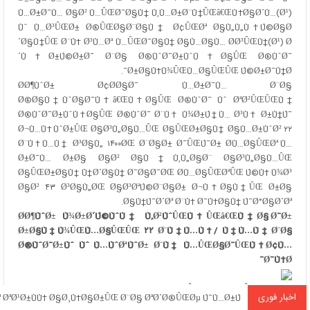
Ù…Ø±Ø¯Ù… Ø§Ø² Ù…ÛŒØ¯Ø§Ù† Ù‚Ù…Ø±Ø¨Ù†ÛŒâ€ŒÙ‡Ø§Ø´Ù…(Ø¹)
Ùˆ Ù…Ø³ÛŒØ± Ø®ÛŒØ§Ø¨Ø§Ù† Ø¢ÛŒØª Ø§Ù„Ù„Ù‡ Ú©Ø§Ø
´Ø§Ù†ÛŒ Ø¨Ù‡ Ø³Ù…Øª Ù…ÛŒØ¯Ø§Ù† Ø§Ù…Ø§Ù… Ø­Ø³ÛŒÙ†(Ø¹) Ø
´Ù‡Ø±Ú©Ø±Ø¯ Ø¨Ø§ Ø®ÙˆØ¯Ø±ÙˆÙ‡Ø§ÛŒ Ø®ÙˆØ¯
Ø±Ø§Ù‡Ù¾ÛŒÙ…Ø§ÛŒÛŒ Ú©Ø±Ø¯Ù†Ø¯.
Ø­Ø¶ÙˆØ± Ø¢Ø­Ø§Ø¯ Ù…Ø±Ø¯Ù… Ø¨Ø§
Ø®Ø§Ù†ÙˆØ§Ø¯Ù‡â€ŒÙ‡Ø§ÛŒ Ø®ÙˆØ¯ Ùˆ ØªØ²ÛŒÛŒÙ†
Ø®ÙˆØ¯Ø±ÙˆÙ‡Ø§ÛŒ Ø®ÙˆØ¯ Ø¨Ù‡ Ù¾Ø±Ú†Ù… Ø³Ù‡ Ø±Ù†Ú¯
Ø¬Ù…Ù‡ÙˆØ±ÛŒ Ø§Ø³Ù„Ø§Ù…ÛŒ Ø§ÛŒØ±Ø§Ù† Ø§Ù…Ø±ÙˆØ² ۲۲
Ø¨Ù‡Ù…Ù† Ø³Ø§Ù„ ۱۴۰۰ØŒ Ø¨Ø§Ø± Ø¯ÛŒÚ¯Ø± Ø­Ù…Ø§ÛŒØª Ù…
Ø±Ø¯Ù… Ø±Ø§ Ø§Ø² Ø§Ù†Ù‚Ù„Ø§Ø¨ Ø§Ø³Ù„Ø§Ù…ÛŒ
Ø§ÛŒØ±Ø§Ù† Ù†Ø´Ø§Ù† Ø¯Ø§Ø¯ØŒ Ø­Ù…Ø§ÛŒØªÛŒ Ú©Ù‡ Ù¾Ø³
Ø§Ø² ۴۳ Ø³Ø§Ù„ØŒ Ø§Ø³ØªÚ©Ø¨Ø§Ø± Ø¬Ù‡Ø§Ù†ÛŒ Ø±Ø§
Ø§Ù†Ú¯Ø´Øª Ø¨Ù‡ Ø¯Ù‡Ø§Ù† Ú¯Ø°Ø§Ø´Øª.
Ø­Ø¶ÙˆØ± Ù¾Ø±Ø´Ú©ÙˆÙ‡ Ù‚Ø²ÙˆÛŒÙ†ÛŒâ€ŒÙ‡Ø§ Ø¯Ø±
Ø±Ø§Ù‡Ù¾ÛŒÙ…Ø§ÛŒÛŒ ۲۲ Ø¨Ù‡Ù…Ù†/ Ù‡Ù…Ù‡ Ø¨Ø§
Ø®ÙˆØ¯Ø±Ùˆ Ùˆ Ù…ÙˆØªÙˆØ± Ø¨Ù‡ Ù…ÛŒØ§Ø¯ÛŒÙ† Ø¢Ù…
Ø¯Ù†Ø¯
Ø¨Ù‡ Ú¯Ø²Ø§Ø±Ø´
Ø®Ø¨Ø±Ú¯Ø²Ø§Ø±ÛŒ ØªØ³Ù†ÛŒÙ…
Ø§Ø²
اخبار فوری
Ù‚Ø²ÙˆÛŒÙ†ØŒ Ù…Ø±Ø¯Ù… Ø§Ø³ØªØ§Ù† Ù‚Ø²ÙˆÛŒÙ† Ø¯Ø±