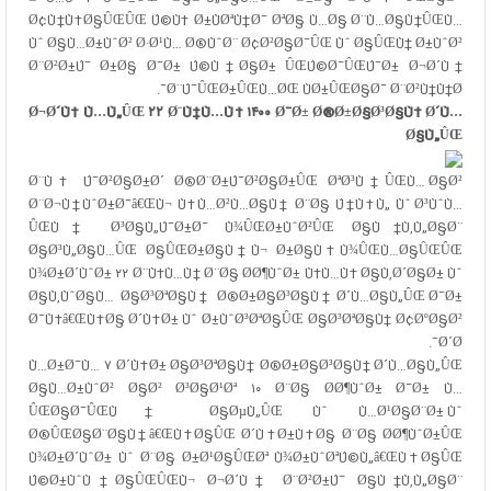
Ø¢Ù†Ù‡Ø§ÛŒÛŒ Ú©Ù‡ Ø±ÙØªÙ†Ø¯ ØªØ§ Ù…Ø§ Ø¨Ù…Ø§Ù†ÛŒÙ…
Ùˆ Ø§Ù…Ø±ÙˆØ² Ø·Ø¹Ù… Ø®ÙˆØ¨ Ø¢Ø²Ø§Ø¯ÛŒ Ùˆ Ø§ÛŒÙ† Ø±ÙˆØ²
Ø¨Ø²Ø±Ú¯ Ø±Ø§ Ø¯Ø± Ú©Ù†Ø§Ø± ÛŒÚ©Ø¯ÛŒÚ¯Ø± Ø¬Ø´Ù†
Ø¨Ú¯ÛŒØ±ÛŒÙ…ØŒ ÙØ±ÛŒØ§Ø¯ Ø¨Ø²Ù†Ù†Ø¯.
Ø¬Ø´Ù† Ù…Ù„ÛŒ ۲۲ Ø¨Ù‡Ù…Ù† ۱۴۰۰ Ø¯Ø± Ø®Ø±Ø§Ø³Ø§Ù† Ø´Ù…
Ø§Ù„ÛŒ
Ø¨Ù‡ Ú¯Ø²Ø§Ø±Ø´
Ø®Ø¨Ø±Ú¯Ø²Ø§Ø±ÛŒ ØªØ³Ù†ÛŒÙ…
Ø§Ø²
Ø¨Ø¬Ù†ÙˆØ±Ø¯â€ŒÙ¬ Ù‡Ù…Ø²Ù…Ø§Ù† Ø¨Ø§ Ú†Ù‡Ù„ Ùˆ Ø³ÙˆÙ…
ÛŒÙ† Ø³Ø§Ù„Ú¯Ø±Ø¯ Ù¾ÛŒØ±ÙˆØ²ÛŒ Ø§Ù†Ù‚Ù„Ø§Ø¨
Ø§Ø³Ù„Ø§Ù…ÛŒ Ø§ÛŒØ±Ø§Ù†Ù¬ Ø±Ø§Ù‡Ù¾ÛŒÙ…Ø§ÛŒÛŒ
Ù¾Ø±Ø´ÙˆØ± ۲۲ Ø¨Ù‡Ù…Ù† Ø¨Ø§ Ø­Ø¶ÙˆØ± Ù‡Ù…Ù‡ Ø§Ù‚Ø´Ø§Ø± Ùˆ
Ø§Ù‚ÙˆØ§Ù… Ø§Ø³ØªØ§Ù† Ø®Ø±Ø§Ø³Ø§Ù† Ø´Ù…Ø§Ù„ÛŒ Ø¯Ø±
Ø¯Ù‡â€ŒÙ‡Ø§ Ø´Ù‡Ø± Ùˆ Ø±ÙˆØ³ØªØ§ÛŒ Ø§Ø³ØªØ§Ù† Ø¢ØºØ§Ø²
Ø´Ø¯.
Ù…Ø±Ø¯Ù… ۷ Ø´Ù‡Ø± Ø§Ø³ØªØ§Ù† Ø®Ø±Ø§Ø³Ø§Ù† Ø´Ù…Ø§Ù„ÛŒ
Ø§Ù…Ø±ÙˆØ² Ø§Ø² Ø³Ø§Ø¹Øª ۱۰ Ø¨Ø§ Ø­Ø¶ÙˆØ± Ø¯Ø± Ù…
ÛŒØ§Ø¯ÛŒÙ† Ø§ØµÙ„ÛŒ Ùˆ Ù…Ø¹Ø§Ø¨Ø± Ùˆ
Ø®ÛŒØ§Ø¨Ø§Ù†â€ŒÙ‡Ø§ÛŒ Ø´Ù‡Ø±Ù‡Ø§ Ø¨Ø§ Ø­Ø¶ÙˆØ±ÛŒ
Ù¾Ø±Ø´ÙˆØ± Ùˆ Ø¨Ø§ Ø±Ø¹Ø§ÛŒØª Ù¾Ø±ÙˆØªÚ©Ù„â€ŒÙ‡Ø§ÛŒ
Ú©Ø±ÙˆÙ†Ø§ÛŒÛŒÙ¬ Ø¬Ø´Ù† Ø¨Ø²Ø±Ú¯ Ø§Ù†Ù‚Ù„Ø§Ø¨