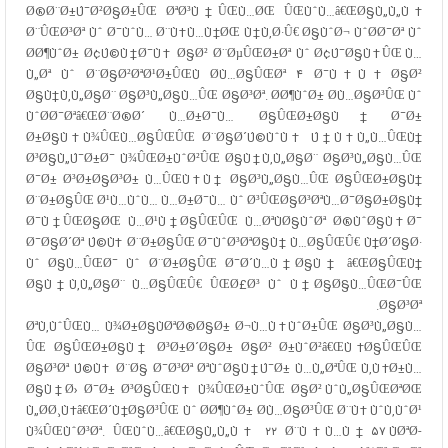
Ø®Ø¨Ø±Ú¯Ø²Ø§Ø±ÛŒ ØªØ³Ù†ÛŒÙ…ØŒ ÛŒÙˆÙ…â€ŒØ§Ù„Ù„Ù‡
Ø¨ÛŒØ³Øª Ùˆ Ø¯ÙˆÙ… Ø¨Ù‡Ù…Ù†ØŒ Ù†Ù‚Ø·Û€ Ø§ÙˆØ¬ ÙˆØ­Ø¯Øª Ùˆ
Ø­Ø¶ÙˆØ± Ø¢Ú©Ù†Ø¯Ù‡ Ø§Ø² Ø¨ØµÛŒØ±Øª Ùˆ Ø¢Ú¯Ø§Ù‡ÛŒ Ù…
Ù„Øª Ùˆ Ø¨Ø§Ø²ØªØ¹Ø±ÛŒÙ Ø­Ù…Ø§ÛŒØª ۴ Ø¯Ù‡Ù‡ Ø§Ø²
Ø§Ù†Ù‚Ù„Ø§Ø¨ Ø§Ø³Ù„Ø§Ù…ÛŒ Ø§Ø³Øª. Ø­Ø¶ÙˆØ± Ø­Ù…Ø§Ø³ÛŒ Ùˆ
ÙˆØ­Ø¯Øªâ€ŒØ¨Ø®Ø´ Ù…Ø±Ø¯Ù… Ø§ÛŒØ±Ø§Ù† Ø¯Ø±
Ø±Ø§Ù‡Ù¾ÛŒÙ…Ø§ÛŒÛŒ Ø¨Ø§Ø´Ú©ÙˆÙ‡ Ú†Ù‡Ù„Ù…ÛŒÙ†
Ø³Ø§Ù„Ú¯Ø±Ø¯ Ù¾ÛŒØ±ÙˆØ²ÛŒ Ø§Ù†Ù‚Ù„Ø§Ø¨ Ø§Ø³Ù„Ø§Ù…ÛŒ
Ø¯Ø± Ø³Ø±Ø§Ø³Ø± Ù…ÛŒÙ‡Ù† Ø§Ø³Ù„Ø§Ù…ÛŒ Ø§ÛŒØ±Ø§Ù†
Ø¨Ø±Ø§ÛŒ Ø¹Ù…ÙˆÙ… Ù…Ø±Ø¯Ù… Ùˆ Ø³ÛŒØ§Ø³ØªÙ…Ø¯Ø§Ø±Ø§Ù†
Ø¯Ù†ÛŒØ§ØŒ Ù…Ø¹Ù†Ø§ÛŒÛŒ Ù…ØªÙØ§ÙˆØª Ø®ÙˆØ§Ù‡Ø¯
Ø¯Ø§Ø´Øª Ú©Ù‡ Ø¨Ø±Ø§ÛŒ Ø¯ÙˆØ³ØªØ§Ù† Ù…Ø§ÛŒÛ€ Ù†Ø´Ø§Ø·
Ùˆ Ø§Ù…ÛŒØ¯ Ùˆ Ø¨Ø±Ø§ÛŒ Ø¯Ø´Ù…Ù†Ø§Ù† â€ŒØ§ÛŒÙ†
Ø§Ù†Ù‚Ù„Ø§Ø¨ Ù…Ø§ÛŒÛ€ ÛŒØ£Ø³ Ùˆ Ù†Ø§Ø§Ù…ÛŒØ¯ÛŒ
Ø§Ø³Øª.
ØªÙ‚ÙˆÛŒÙ… Ù¾Ø±Ø§ÙØªØ®Ø§Ø± Ø¬Ù…Ù‡ÙˆØ±ÛŒ Ø§Ø³Ù„Ø§Ù…
ÛŒ Ø§ÛŒØ±Ø§Ù† Ø³Ø±Ø´Ø§Ø± Ø§Ø² Ø±ÙˆØ²â€ŒÙ‡Ø§ÛŒÛŒ
Ø§Ø³Øª Ú©Ù‡ Ø¨Ø§ Ø¯Ø³Øª ØªÙˆØ§Ù†Ú¯Ø± Ù…Ù„ØªÛŒ Ù‚Ù‡Ø±Ù…
Ø§Ù†Ø› Ø¯Ø± Ø³Ø§ÛŒÙ‡ Ù¾ÛŒØ±ÙˆÛŒ Ø§Ø² ÙˆÙ„Ø§ÛŒØªØŒ
Ù„Ø­Ø¸Ù‡â€ŒØ´Ù†Ø§Ø³ÛŒ Ùˆ Ø­Ø¶ÙˆØ± Ø­Ù…Ø§Ø³ÛŒ Ø¨Ù‡ ÙˆÙ‚ÙˆØ¹
Ù¾ÛŒÙˆØ³Øª. ÛŒÙˆÙ…â€ŒØ§Ù„Ù„Ù‡ ۲۲ Ø¨Ù‡Ù…Ù† ۵۷ ÙØªØ­