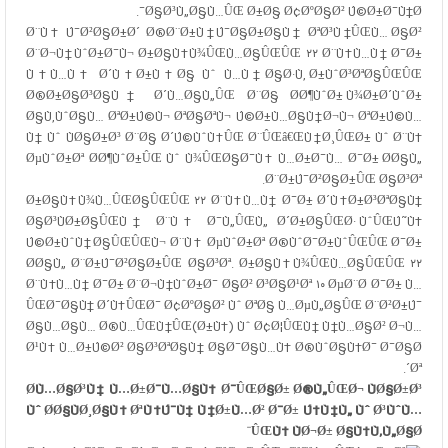
Ø§Ø³Ù„Ø§Ù…ÛŒ Ø±Ø§ Ø¢ØºØ§Ø² Ú©Ø±Ø¯Ù†Ø¯.
Ø¨Ù‡ Ú¯Ø²Ø§Ø±Ø´ Ø®Ø¨Ø±Ù†Ú¯Ø§Ø±Ø§Ù† ØªØ³Ù†ÛŒÙ… Ø§Ø²
Ø¨Ø¬Ù†ÙˆØ±Ø¯Ù¬ Ø±Ø§Ù‡Ù¾ÛŒÙ…Ø§ÛŒÛŒ ۲۲ Ø¨Ù‡Ù…Ù† Ø¯Ø±
Ù‡Ù…Ù‡ Ø´Ù‡Ø±Ù‡Ø§ Ùˆ Ù…Ù†Ø§Ø·Ù‚ Ø±ÙˆØ³ØªØ§ÛŒÛŒ
Ø®Ø±Ø§Ø³Ø§Ù† Ø´Ù…Ø§Ù„ÛŒ Ø¨Ø§ Ø­Ø¶ÙˆØ± Ù¾Ø±Ø´ÙˆØ±
Ø§Ù‚ÙˆØ§Ù… ØªØ±Ú©Ù¬ ØªØ§ØªÙ¬ Ú©Ø±Ù…Ø§Ù†Ø¬Ù¬ ØªØ±Ú©Ù…
Ù† Ùˆ ÙØ§Ø±Ø³ Ø¨Ø§ Ø´Ú©ÙˆÙ‡ÛŒ Ø¨ÛŒâ€ŒÙ†Ø¸ÛŒØ± Ùˆ Ø¨Ù‡
ØµÙˆØ±Øª Ø­Ø¶ÙˆØ±ÛŒ Ùˆ Ù¾ÛŒØ§Ø¯Ù‡ Ù…Ø±Ø¯Ù… Ø¯Ø± Ø­Ø§Ù„
Ø¨Ø±Ú¯Ø²Ø§Ø±ÛŒ Ø§Ø³Øª.
Ø±Ø§Ù‡Ù¾Ù…ÛŒØ§ÛŒÛŒ ۲۲ Ø¨Ù‡Ù…Ù† Ø¯Ø± Ø´Ù‡Ø±Ø³ØªØ§Ù†
Ø§Ø³ÙØ±Ø§ÛŒÙ† Ø¨Ù‡ Ø¯Ù„ÛŒÙ„ Ø´Ø±Ø§ÛŒØ· ÙˆÛŒÚ˜Ù‡
Ú©Ø±ÙˆÙ†Ø§ÛŒÛŒÙ¬ Ø¨Ù‡ ØµÙˆØ±Øª Ø®ÙˆØ¯Ø±ÙˆÛŒÛŒ Ø¯Ø±
Ø­Ø§Ù„ Ø¨Ø±Ú¯Ø²Ø§Ø±ÛŒ Ø§Ø³Øª. Ø±Ø§Ù‡Ù¾ÛŒÙ…Ø§ÛŒÛŒ ۲۲
Ø¨Ù‡Ù…Ù† Ø¯Ø± Ø¨Ø¬Ù†ÙˆØ±Ø¯ Ø§Ø² Ø³Ø§Ø¹Øª ۱۰ ØµØ¨Ø­ Ø¯Ø± Ù…
ÛŒØ¯Ø§Ù† Ø´Ù‡ÛŒØ¯ Ø¢ØºØ§Ø² Ùˆ ØªØ§ Ù…ØµÙ„Ø§ÛŒ Ø¨Ø²Ø±Ú¯
Ø§Ù…Ø§Ù… Ø®Ù…ÛŒÙ†ÛŒ(Ø±Ù‡) Ùˆ Ø¢Ø¦ÛŒÙ† Ù†Ù…Ø§Ø² Ø¬Ù…
Ø¹Ù‡ Ù…Ø±Ú©Ø² Ø§Ø³ØªØ§Ù† Ø§Ø¯Ø§Ù…Ù‡ Ø®ÙˆØ§Ù‡Ø¯ Ø¯Ø§Ø
´Øª.
Ø­Ù…Ø§Ø³Ù‡ Ù…Ø±Ø¯Ù…Ø§Ù† Ø¯ÛŒØ§Ø± Ø®Ù„ÛŒØ¬ ÙØ§Ø±Ø³
Ùˆ Ø­Ø§ÙØ¸Ø§Ù† ØªÙ†Ú¯Ù‡ Ù‡Ø±Ù…Ø² Ø¯Ø± Ú†Ù‡Ù„ Ùˆ Ø³ÙˆÙ…
ÛŒÙ† ÙØ¬Ø± Ø§Ù†Ù‚Ù„Ø§Ø¨