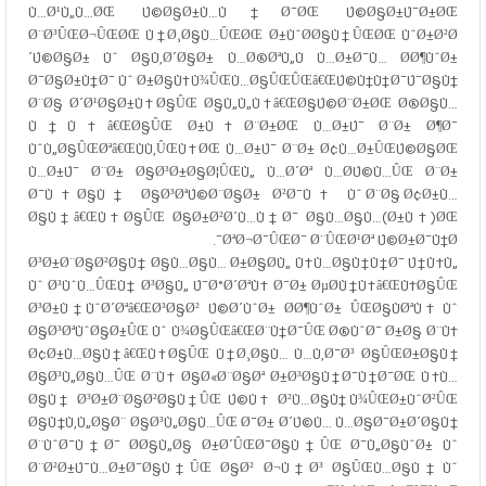
Ù…Ø¹Ù„Ù…ØŒ Ú©Ø§Ø±Ù…Ù†Ø¯ØŒ Ú©Ø§Ø±Ú¯Ø±ØŒ
Ø¨Ø³ÛŒØ¬ÛŒØŒ Ù†Ø¸Ø§Ù…ÛŒØŒ Ø±ÙˆØ­Ø§Ù†ÛŒØŒ ÙˆØ±Ø²Ø
´Ú©Ø§Ø± Ùˆ Ø§Ù‚Ø´Ø§Ø± Ù…Ø®ØªÙ„Ù Ù…Ø±Ø¯Ù… Ø­Ø¶ÙˆØ±
Ø¯Ø§Ø±Ù†Ø¯ Ùˆ Ø±Ø§Ù‡Ù¾ÛŒÙ…Ø§ÛŒÛŒâ€ŒÚ©Ù†Ù†Ø¯Ú¯Ø§Ù†
Ø¨Ø§ Ø´Ø¹Ø§Ø±Ù‡Ø§ÛŒ Ø§Ù„Ù„Ù‡â€ŒØ§Ú©Ø¨Ø±ØŒ Ø®Ø§Ù…
Ù†Ù‡â€ŒØ§ÛŒ Ø±Ù‡Ø¨Ø±ØŒ Ù…Ø±Ú¯ Ø¨Ø± Ø¶Ø¯
ÙˆÙ„Ø§ÛŒØªâ€ŒÙÙ‚ÛŒÙ‡ØŒ Ù…Ø±Ú¯ Ø¨Ø± Ø¢Ù…Ø±ÛŒÚ©Ø§ØŒ
Ù…Ø±Ú¯ Ø¨Ø± Ø§Ø³Ø±Ø§Ø¦ÛŒÙ„ Ù…Ø´Øª Ù…Ø­Ú©Ù…ÛŒ Ø¨Ø±
Ø¯Ù‡Ø§Ù† Ø§Ø³ØªÚ©Ø¨Ø§Ø± Ø²Ø¯Ù‡ Ùˆ Ø¨Ø§ Ø¢Ø±Ù…
Ø§Ù†â€ŒÙ‡Ø§ÛŒ Ø§Ø±Ø²Ø´Ù…Ù†Ø¯ Ø§Ù…Ø§Ù…(Ø±Ù‡)ØŒ
ØªØ¬Ø¯ÛŒØ¯ Ø¨ÛŒØ¹Øª Ú©Ø±Ø¯Ù†Ø¯.
Ø³Ø±Ø¨Ø§Ø²Ø§Ù† Ø§Ù…Ø§Ù… Ø±Ø§Ø­Ù„ Ù‡Ù…Ø§Ù†Ù†Ø¯ Ú†Ù‡Ù„
Ùˆ Ø³ÙˆÙ…ÛŒÙ† Ø³Ø§Ù„ Ú¯Ø°Ø´ØªÙ‡ Ø¯Ø± ØµØ­Ù†Ù‡â€ŒÙ‡Ø§ÛŒ
Ø³Ø±Ù†ÙˆØ´Øªâ€ŒØ³Ø§Ø² Ú©Ø´ÙˆØ± Ø­Ø¶ÙˆØ± ÛŒØ§ÙØªÙ‡ Ùˆ
Ø§Ø³ØªÙˆØ§Ø±ÛŒ Ùˆ Ù¾Ø§ÛŒâ€ŒØ¨Ù†Ø¯ÛŒ Ø®ÙˆØ¯ Ø±Ø§ Ø¨Ù‡
Ø¢Ø±Ù…Ø§Ù†â€ŒÙ‡Ø§ÛŒ Ù†Ø¸Ø§Ù… Ù…Ù‚Ø¯Ø³ Ø§ÛŒØ±Ø§Ù†
Ø§Ø³Ù„Ø§Ù…ÛŒ Ø¨Ù‡ Ø§Ø«Ø¨Ø§Øª Ø±Ø³Ø§Ù†Ø¯Ù†Ø¯ØŒ Ù‡Ù…
Ø§Ù† Ø³Ø±Ø¨Ø§Ø²Ø§Ù†ÛŒ Ú©Ù‡ Ø²Ù…Ø§Ù† Ù¾ÛŒØ±ÙˆØ²ÛŒ
Ø§Ù†Ù‚Ù„Ø§Ø¨ Ø§Ø³Ù„Ø§Ù…ÛŒ Ø¯Ø± Ø´Ú©Ù… Ù…Ø§Ø¯Ø±Ø´Ø§Ù†
Ø¨ÙˆØ¯Ù†Ø¯ Ø­Ø§Ù„Ø§ Ø±Ø´ÛŒØ¯Ø§Ù†ÛŒ Ø¯Ù„Ø§ÙˆØ± Ùˆ
Ø¨Ø²Ø±Ú¯Ù…Ø±Ø¯Ø§Ù†ÛŒ Ø§Ø² Ø¬Ù†Ø³ Ø§ÛŒÙ…Ø§Ù† Ùˆ