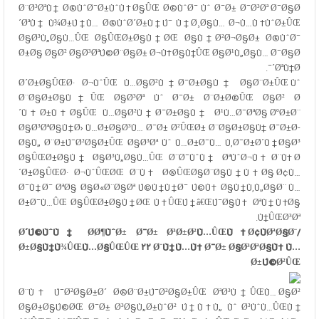
Ø¨Ø³ØªÙ† Ø®ÙˆØ¯Ø±ÙˆÙ‡Ø§ÛŒ Ø®ÙˆØ¯ Ùˆ Ø¯Ø± Ø¯Ø³Øª Ø¯Ø§Ø
´ØªÙ† Ù¾Ø±Ú†Ù… Ø®ÙˆØ´Ø±Ù†Ú¯ Ù†Ø¸Ø§Ù… Ø¬Ù…Ù‡ÙˆØ±ÛŒ
Ø§Ø³Ù„Ø§Ù…ÛŒ Ø§ÛŒØ±Ø§Ù†ØŒ Ø§Ù†Ø²Ø¬Ø§Ø± Ø®ÙˆØ¯
Ø±Ø§ Ø§Ø² Ø§Ø³ØªÚ©Ø¨Ø§Ø± Ø¬Ù‡Ø§Ù†ÛŒ Ø§Ø¹Ù„Ø§Ù… Ø¯Ø§Ø
´ØªÙ†Ø¯.
Ø´Ø±Ø§ÛŒØ· Ø¬ÙˆÛŒ Ù…Ø§Ø²Ù†Ø¯Ø±Ø§Ù† Ø§Ø¨Ø±ÛŒ Ùˆ
Ø¨Ø§Ø±Ø§Ù†ÛŒ Ø§Ø³Øª Ùˆ Ø¯Ø± Ø¨Ø±Ø®ÛŒ Ø§Ø² Ø
´Ù‡Ø±Ù‡Ø§ÛŒ Ù…Ø§Ø²Ù†Ø¯Ø±Ø§Ù† Ø¹Ù…Ø¯ØªØ§ ØºØ±Ø¨
Ø§Ø³ØªØ§Ù†Ø› Ù…Ø±Ø§Ø³Ù… Ø¯Ø± Ø²ÛŒØ± Ø¨Ø§Ø±Ø§Ù† Ø¯Ø±Ø­
Ø§Ù„ Ø¨Ø±Ú¯Ø²Ø§Ø±ÛŒ Ø§Ø³Øª Ùˆ Ù…Ø±Ø¯Ù… Ù‚Ø¯Ø±Ø´Ù†Ø§Ø³
Ø§ÛŒØ±Ø§Ù† Ø§Ø³Ù„Ø§Ù…ÛŒ Ø¨Ø¯ÙˆÙ† ØªÙˆØ¬Ù‡ Ø¨Ù‡ Ø
´Ø±Ø§ÛŒØ· Ø¬ÙˆÛŒØŒ Ø¨Ù‡ Ø®ÛŒØ§Ø¨Ø§Ù†Ù‡Ø§ Ø¢Ù…
Ø¯Ù†Ø¯ ØªØ§ Ø§Ø«Ø¨Ø§Øª Ú©Ù†Ù†Ø¯ Ú©Ù‡ Ø§Ù†Ù‚Ù„Ø§Ø¨ Ù…
Ø±Ø¯Ù…ÛŒ Ø§ÛŒØ±Ø§Ù†ØŒ Ù‡ÛŒÚ†â€ŒÚ¯Ø§Ù‡ ØªÙ†Ù‡Ø§
Ù†ÛŒØ³Øª.
Ø´Ú©ÙˆÙ‡ Ø­Ø¶ÙˆØ± Ø¯Ø± Ø³Ø±Ø²Ù…ÛŒÙ† Ø¢ÙØªØ§Ø¨/
Ø±Ø§Ù‡Ù¾ÛŒÙ…Ø§ÛŒÛŒ ۲۲ Ø¨Ù‡Ù…Ù† Ø¯Ø± Ø§Ø³ØªØ§Ù† Ù…
Ø±Ú©Ø²ÛŒ
Ø¨Ù‡ Ú¯Ø²Ø§Ø±Ø´
Ø®Ø¨Ø±Ú¯Ø²Ø§Ø±ÛŒ ØªØ³Ù†ÛŒÙ…
Ø§Ø²
Ø§Ø±Ø§Ú©ØŒ Ø¯Ø± Ø³Ø§Ù„Ø±ÙˆØ² Ú†Ù‡Ù„ Ùˆ Ø³ÙˆÙ…ÛŒÙ†