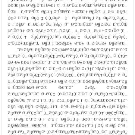
Ú©ÙÙ†Ø› Ø¨Ø§ Ø¨Ù‡Ø±Ù‡ Ù…Ù†Ø¯ÛŒ Ù¾ÛŒÙˆØ³ØªÙ‡ Ø§Ø² Ø´Ù…
ÛŒÙ… Ù‚Ø¯Ø³ÛŒ Ø§Ù†Ø¯ÛŒØ´Ù‡â€ŒÙ‡Ø§ÛŒ Ù…Ø¹Ù…Ø§Ø±
Ú©Ø¨ÛŒØ± Ø§Ù†Ù‚Ù„Ø§Ø¨ Ùˆ Ø§Ø­ÛŒØ§Ú¯Ø± Ø§Ø³Ù„Ø§Ù…
Ù†Ø§Ø¨ Ù…Ø­Ù…Ø¯ÛŒ (Øµ) Ùˆ ØªØ¨Ø¹ÛŒØª Ø§Ø²ØŒ ÙˆÙ„ÛŒ
ÙÙ‚ÛŒÙ‡ Ø²Ù…Ø§Ù†ØŒ Ù…Ù‚Ø§Ù… Ù…Ø¹Ø¸Ù… Ø±Ù‡Ø¨Ø±ÛŒ (Ù…
Ø¯Ø¸Ù„Ù‡ Ø§Ù„Ø¹Ø§Ù„ÛŒ) Ø±Ú©Ù† Ø±Ú©ÛŒÙ† Ùˆ Ø§ØµÙ„
ØºÛŒØ±Ù‚Ø§Ø¨Ù„ Ø§Ù†Ú©Ø§Ø± Ø¯Ø± Ù…Ø³ÛŒØ± Ø§Ø³ØªÙ…
Ø±Ø§Ø± Ø§ÛŒÙ† Ø­Ø±Ú©Øª Ø§Ù„Ù‡ÛŒ Ø®ÙˆØ§Ù‡Ø¯ Ø¨ÙˆØ¯.
Ù…Ø±Ø¯Ù… Ø§ÛŒØ±Ø§Ù† Ù‡Ø± Ø³Ø§Ù„ Ø¯Ø± Ø§ÛŒØ§Ù… Ø¯Ù‡Ù‡
ÙØ¬Ø± Ú©Ù‡ Ø±Ù†Ú¯ Ùˆ Ø¨ÙˆÛŒ Ø´Ù‡Ø± Ø¨Ø§ Ø³Ø±ÙˆØ¯Ù‡Ø§ÛŒ
Ø§Ù†Ù‚Ù„Ø§Ø¨ÛŒ Ùˆ Ø¨Ù†Ø±Ù‡Ø§ÛŒ Ø±Ù†Ú¯Ø§Ø±Ù†Ú¯ Ø¯Ø±
Ø®ÛŒØ§Ø¨Ø§Ù† Ù‡Ø§ Ùˆ Ù¾Ø±Ú†Ù… Ù‡Ø§ÛŒ Ø³Ù‡ Ø±Ù†Ú¯ Ø¯Ø±
Ù…ÛŒØ§Ø¯ÛŒÙ† Ø´Ù‡Ø±Ù‡Ø§ Ø¬Ù„ÙˆÙ‡ Ø®Ø§ØµÛŒ Ù¾ÛŒØ¯Ø§
Ù…ÛŒâ€ŒÚ©Ø±Ø¯ØŒ Ø®ÙˆØ¯ Ø±Ø§ Ø¨Ø±Ø§ÛŒ
Ø¨Ø±Ù¾Ø§ÛŒÛŒ Ø¬Ø´Ù† Ù¾ÛŒØ±ÙˆØ²ÛŒ Ùˆ Ø±Ø§Ù‡Ù¾ÛŒÙ…
Ø§ÛŒÛŒ ۲۲ Ø¨Ù‡Ù…Ù† Ø¢Ù…Ø§Ø¯Ù‡ Ù…ÛŒâ€ŒÚ©Ø±Ø¯Ù†Ø¯
Ø§Ù…Ø§ Ø§Ù…Ø³Ø§Ù„ Ù‡Ù… Ø¯Ø± Ø¬Ø´Ù† Ù…Ù„ÛŒ ۱۴۰۰ Ù‚Ø±Ø§Ø±
Ø§Ø³Øª Ø¬Ø´Ù†ÛŒ Ù…ØªÙØ§ÙˆØª Ø±Ø§ ØªØ¬Ø±Ø¨Ù‡ Ú©Ù†ÛŒÙ…
Ùˆ Ø¨Ø§ ØªÙˆØ¬Ù‡ Ø¨Ù‡ Ø§ÛŒÙ† Ú©Ù‡ Ø¯Ø± Ø¯Ùˆ Ø³Ø§Ù„
Ø§Ø®ÛŒØ± Ø­Ø¶ÙˆØ± ÙˆÛŒØ±ÙˆØ³ Ú©Ø±ÙˆÙ†Ø§ Ø±Ø§ Ø¯Ø±
Ø§Ø¬ØªÙ…Ø§Ø¹Ø§Øª Ù¾Ø°ÛŒØ±ÙØªÙ‡â€ŒØ§ÛŒÙ…ØŒ Ù‚Ø±Ø§Ø±