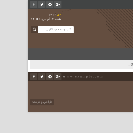
17:03
:42
شنبه ۱۷ام مرداد ۱۴۰۵
Ø¨Ø±Ø±Ø³ÛŒ Ù¾ÛŒØ´Ù†Ù‡Ø§Ø¯Ø§Øª Ù¾Ø±Ø¯Ø§Ø®Øª Ø¨Ø¯Ù‡ÛŒâ€Œ Ø§Ø±Ø²ÛŒ Ù†ÛŒØ±ÙˆÚ¯Ø§Ù‡â€ŒÙ‡Ø§ÛŒ Ø¨Ø®Ø´ Ø®ØµÙˆØµÛŒ | ØªØºÛŒÛŒØ± Ø±ÙˆÛŒÚ©Ø±Ø¯ Ù…Ø¯ÛŒØ±ÛŒØªÛŒ Ø²ÛŒØ±Ø³Ø§Ø®Øªâ€ŒÙ‡Ø§ÛŒ ØªÙˆÙ„ÛŒØ¯ Ø¨Ø±Ù‚ Ú©Ø´ÙˆØ± Ø§Ø² Ø­Ø§Ù„Øª Ø¹Ø§Ø¯ÛŒ Ø¨Ù‡ Â«Ù…Ø¯ÛŒØ±ÛŒØª Ù¾ÛŒØ´Ú¯ÛŒØ±Ø§Ù†Ù‡ Ø¨Ø­Ø±Ø§Ù†Â»
www.example.com
طراحی و توسعه
ماهدیس وب