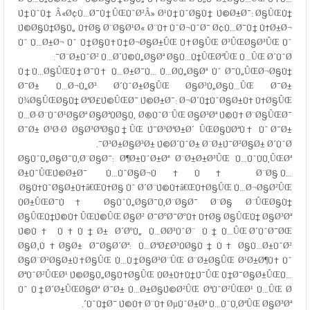
Ú†ÙˆÙ† Â«Ø¢Ù…Ø¯Ù†ÛŒÙˆØ²Â» Ø¹Ù†ÙˆØ§Ù† Ú©Ø±Ø¯: Ø§ÛŒÙ†
Ú©Ø§Ù†Ø§Ù„ Ù‡Ø§ Ø¨Ø§Ø¹Ø« Ø¨Ù‡ ÙˆØ¬ÙˆØ¯ Ø¢Ù…Ø¯Ù† Ù‡Ø±Ø¬
Ùˆ Ù…Ø±Ø¬ Ùˆ Ù†Ø§Ù‡Ù†Ø¬Ø§Ø±ÛŒ Ù‡Ø§ÛŒ Ø³ÛŒØ§Ø³ÛŒ Ùˆ
Ø¨Ø±ÙˆØ² Ù…Ø´Ú©Ù„Ø§Øª Ø§Ù…Ù†ÛŒØªÛŒ Ù…ÛŒ Ø´ÙˆØ¯.
Ù†Ù…Ø§ÛŒÙ†Ø¯Ù‡ Ù…Ø±Ø¯Ù… Ù…Ø­Ù„Ø§Øª Ùˆ Ø¯Ù„ÛŒØ¬Ø§Ù†
Ø¯Ø± Ù…Ø¬Ù„Ø³ Ø´ÙˆØ±Ø§ÛŒ Ø§Ø³Ù„Ø§Ù…ÛŒ Ø¯Ø±
Ù¾Ø§ÛŒØ§Ù† ØªØ£Ú©ÛŒØ¯ Ú©Ø±Ø¯: Ø¬Ø´Ù†ÙˆØ§Ø±Ù‡ Ù‡Ø§ÛŒ
Ù…Ø·Ø¨ÙˆØ¹Ø§Øª Ø§ØªÙØ§Ù‚ Ø®ÙˆØ¨ÛŒ Ø§Ø³Øª Ú©Ù‡ Ø¨Ø§ÛŒØ¯
Ø¯Ø± Ø³Ø·Ø­ Ø§Ø³ØªØ§Ù†ÛŒ Ú¯Ø³ØªØ±Ø´ ÛŒØ§ÙØªÙ‡ Ùˆ Ø¯Ø±
Ø³Ø±Ø§Ø³Ø± Ú©Ø´ÙˆØ± Ø¨Ø±Ú¯Ø²Ø§Ø± Ø´ÙˆØ¯.
Ø§ÙˆÙ„Ø§Ø¯Ù‚Ø¨Ø§Ø¯: Ø¶Ø±ÙˆØ±Øª Ø¨Ø±Ø±Ø³ÛŒ Ù…ÙˆÙÙ‚ÛŒØª
Ø±ÙˆÛŒÚ©Ø±Ø¯ Ù…ÙˆØ§Ø¬Ù‡Ù‡ Ø¨Ø§ Ù…
Ø§Ù‡ÙˆØ§Ø±Ù‡â€ŒÙ‡Ø§ Ùˆ Ø´Ø¨Ú©Ù‡â€ŒÙ‡Ø§ÛŒ Ù…Ø¬Ø§Ø²ÛŒ
ÙØ±ÛŒØ¯Ù‡ Ø§ÙˆÙ„Ø§Ø¯Ù‚Ø¨Ø§Ø¯ Ø¨Ø§ Ø¨ÛŒØ§Ù†
Ø§ÛŒÙ†Ú©Ù‡ ÛŒÚ©ÛŒ Ø§Ø² Ø¯ØºØ¯ØºÙ‡ Ù‡Ø§ Ø§ÛŒÙ† Ø§Ø³Øª
Ú©Ù‡ Ù‡Ù†Ø± Ø´ØºÙ„ Ù…Ø­Ø³ÙˆØ¨ Ù†Ù…ÛŒ Ø´ÙˆØ¯ØŒ
Ø§Ø¸Ù‡Ø§Ø± Ø¯Ø§Ø´Øª: Ù…ØªØ£Ø³ÙØ§Ù†Ù‡ Ø§Ù…Ø±ÙˆØ²
Ø§Ø¨Ø²Ø§Ø±Ù‡Ø§ÛŒ Ù…Ù†Ø§Ø³Ø¨ÛŒ Ø¨Ø±Ø§ÛŒ Ø¹Ø±Ø¶Ù‡ Ùˆ
ØªÙˆØ²ÛŒØ¹ Ú©Ø§Ù„Ø§Ù‡Ø§ÛŒ ÙØ±Ù‡Ù†Ú¯ÛŒ Ù†Ø¯Ø§Ø±ÛŒÙ…
Ùˆ Ù†Ø´Ø±ÛŒØ§Øª Ø¯Ø± Ù…Ø±Ø§Ú©Ø²ÛŒ ØªÙˆØ²ÛŒØ¹ Ù…ÛŒ Ø
´ÙˆÙ†Ø¯ Ú©Ù‡ Ø¨Ù‡ ØµÙˆØ±Øª Ù…ÙˆÙ‚ØªÛŒ Ø§Ø³Øª.