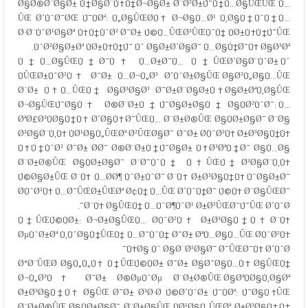
Ø§Ø®Ø¨Ø§Ø± Ù†Ø§Ø¨Ù‡Ù†Ø¬Ø§Ø± Ø¨Ø²Ø±Ú¯Ù†Ù…Ø§ÛŒÛŒ Ù…
ÛŒ Ø´ÙˆØ¯ØŒ Ú¯ÙØª: Ù„Ø§ÛŒØ­Ù‡ Ø¬Ø§Ù…Ø¹ Ù‚Ø§Ù†ÙˆÙ† Ù…
Ø·Ø¨ÙˆØ¹Ø§Øª Ù‡Ù†ÙˆØ² Ø¯Ø± Ú©Ù…ÛŒØ³ÛŒÙˆÙ† ÙØ±Ù‡Ù†Ú¯ÛŒ
ÙˆØ²Ø§Ø±Øª ÙØ±Ù‡Ù†Ú¯ Ùˆ Ø§Ø±Ø´Ø§Ø¯ Ù…Ø§Ù†Ø¯Ù‡ Ø§Ø³Øª.
Ù†Ù…Ø§ÛŒÙ†Ø¯Ù‡ Ù…Ø±Ø¯Ù… Ù†ÛŒØ´Ø§Ø¨ÙˆØ± Ùˆ
ÙÛŒØ±ÙˆØ²Ù‡ Ø¯Ø± Ù…Ø¬Ù„Ø³ Ø´ÙˆØ±Ø§ÛŒ Ø§Ø³Ù„Ø§Ù…ÛŒ
Ø¨Ø± Ù‡Ù…ÛŒÙ† Ø§Ø³Ø§Ø³ Ø¯Ø±Ø¨Ø§Ø±Ù‡ Ø§Ø±ØªÙ‚Ø§ÛŒ
Ø¬Ø§ÛŒÚ¯Ø§Ù‡ Ø®Ø¨Ø±Ù†Ú¯Ø§Ø±Ø§Ù† Ø§ÙØ²ÙˆØ¯: Ù…
ØªØ£Ø³ÙØ§Ù†Ù‡ Ø´Ø§Ù‡Ø¯ÛŒÙ… Ø¨Ø±Ø®ÛŒ Ø§ÙØ±Ø§Ø¯ Ø¨Ø§
Ø³Ø§Ø¨Ù‚Ù‡ ÙØ¹Ø§Ù„ÛŒØª Ø²ÛŒØ§Ø¯ Ø¯Ø± Ø­ÙˆØ²Ù‡ Ø±Ø³Ø§Ù†Ù‡
Ù‡Ù†ÙˆØ² Ø¯Ø± Ø­Ø¯ Ø®Ø¨Ø±Ù†Ú¯Ø§Ø± Ù‡Ø³ØªÙ†Ø¯ Ø§Ù…Ø§
Ø¨Ø±Ø®ÛŒ Ø§ÙØ±Ø§Ø¯ Ø¨Ø¯ÙˆÙ† Ù‡ÛŒÚ† Ø³Ø§Ø¨Ù‚Ù‡
Ú©Ø§Ø±ÛŒ Ø¨Ù‡ Ù…Ø­Ø¶ ÙˆØ±ÙˆØ¯ Ø¨Ù‡ Ø±Ø³Ø§Ù†Ù‡ ÙˆØ§Ø±Ø¯
Ø­ÙˆØ²Ù‡ Ù…Ø¯ÛŒØ±ÛŒØª Ø¢Ù† Ù…ÛŒ Ø´ÙˆÙ†Ø¯ Ú©Ù‡ Ø¨Ø§ÛŒØ¯
Ø¨Ù‡ Ø§ÛŒÙ† Ù…ÙˆØ¶ÙˆØ¹ Ø±Ø³ÛŒØ¯Ú¯ÛŒ Ø´ÙˆØ¯.
Ù†ÛŒÚ©ÙØ±: Ø¬Ø±Ø§ÛŒÙ… Ø­ÙˆØ²Ù‡ Ø±Ø³Ø§Ù†Ù‡ Ø¨Ù‡
ØµÙˆØ±Øª Ù‚ÙˆØ§Ù†ÛŒÙ† Ù…Ø¯ÙˆÙ† Ø¯Ø± ØªÙ…Ø§Ù…ÛŒ Ø­ÙˆØ²Ù‡
Ù‡Ø§ Ùˆ Ø§Ø¨Ø¹Ø§Ø¯ Ø¯ÛŒØ¯Ù‡ Ø´ÙˆØ¯
Ø°Ø¨ÛŒØ­ Ø§Ù„Ù„Ù‡ Ù†ÛŒÚ©ÙØ± Ø¯Ø± Ø§Ø¯Ø§Ù…Ù‡ Ø§ÛŒÙ†
Ø¬Ù„Ø³Ù‡ Ø¯Ø± Ø®ØµÙˆØµ Ø¨Ø±Ø®ÛŒ Ø§ØªÙØ§Ù‚Ø§Øª
Ø±Ø³Ø§Ù†Ù‡ Ø§ÛŒ Ø¯Ø± Ø³Ø·Ø­ Ú©Ø´ÙˆØ± Ú¯ÙØª: Ú¯Ø§Ù‡ÛŒ
Ø¨Ø±Ø®ÛŒ Ø§ÙØ±Ø§Ø¯ Ø¨Ø±Ø§ÛŒ ÙØ¹Ø§Ù„ÛŒØª Ø±Ø³Ø§Ù†Ù‡