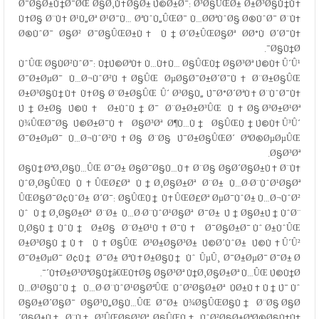
Ø¯Ø§Ø±Ù†Ø¯ØŒ Ø§Ø¸Ù‡Ø§Ø± Ú©Ø±Ø¯: Ø³Ø§ÛŒØ± Ø±Ø³Ø§Ù†Ù‡
Ù‡Ø§ Ø¨Ù‡ Ø¹Ù„Øª Ø¹Ø¯Ù… ØªÙˆÙ„ÛŒØ¯ Ù…Ø­ØªÙˆØ§ Ø®ÙˆØ¯ Ø¨Ù‡
Ø®ÙˆØ¯ Ø§Ø² Ø¯Ø§ÛŒØ±Ù‡ Ù†Ø´Ø±ÛŒØ§Øª Ø­Ø°Ù Ø´Ø¯Ù‡
Ø§Ù†Ø¯.
ÙˆÛŒ Ø§ÙØ²ÙˆØ¯: Ù†Ú©ØªÙ‡ Ù…Ù‡Ù… Ø§ÛŒÙ† Ø§Ø³Øª Ú©Ù‡ Û´Û¹
Ø¯Ø±ØµØ¯ Ù…Ø¬ÙˆØ²Ù‡Ø§ÛŒ ØµØ§Ø¯Ø±Ø´Ø¯Ù‡ Ø¨Ø±Ø§ÛŒ
Ø±Ø³Ø§Ù†Ù‡ Ù‡Ø§ Ø¨Ø±Ø§ÛŒ Û´ Ø³Ø§Ù„ Ú¯Ø°Ø´ØªÙ‡ Ø¨ÙˆØ¯Ù‡
Ú†Ø±Ø§ Ú©Ù‡ Ø±ÙˆÙ†Ø¯ Ø¨Ø±Ø±Ø³ÛŒ Ù‡Ø§ Ø³Ø±Ø¹Øª
Ù¾ÛŒØ¯Ø§ Ú©Ø±Ø¯Ù‡ Ø§Ø³Øª Ø¶Ù…Ù† Ø§ÛŒÙ†Ú©Ù‡ Û³Û´
Ø¯Ø±ØµØ¯ Ù…Ø¬ÙˆØ²Ù‡Ø§ Ø¨Ø§ Ú¯Ø±Ø§ÛŒØ´ ØªØ®ØµØµÛŒ
Ø§Ø³Øª.
Ø§Ù†ØªØ¸Ø§Ù…ÛŒ Ø¯Ø± Ø§Ø¯Ø§Ù…Ù‡ Ø¨Ø§ Ø§Ø´Ø§Ø±Ù‡ Ø¨Ù‡
ÙˆØ¸Ø§ÛŒÙ Ù‡ÛŒØ£Øª Ù†Ø¸Ø§Ø±Øª Ø¨Ø± Ù…Ø·Ø¨ÙˆØ¹Ø§Øª
ÛŒØ§Ø¯Ø¢ÙˆØ± Ø´Ø¯: Ø§ÛŒÙ† Ù‡ÛŒØ£Øª ØµØ¯ÙˆØ± Ù…Ø¬ÙˆØ²
Ùˆ Ù†Ø¸Ø§Ø±Øª Ø¨Ø± Ù…Ø·Ø¨ÙˆØ¹Ø§Øª Ø¯Ø± Ú†Ø§Ø±Ú†ÙˆØ¨
Ù‚Ø§Ù†ÙˆÙ† Ø±Ø§ Ø¨Ø±Ø¹Ù‡Ø¯Ù‡ Ø¯Ø§Ø±Ø¯ Ùˆ Ø±ÙˆÛŒ
Ø±Ø³Ø§Ù†Ù‡ Ù‡Ø§ÛŒ Ø³Ø±Ø§Ø³Ø± Ú©Ø´ÙˆØ± Ú©Ù‡ Û´Û²
Ø¯Ø±ØµØ¯ Ø¢Ù† Ø¯Ø± ØªÙ‡Ø±Ø§Ù† Ùˆ ÛµÛ¸ Ø¯Ø±ØµØ¯ Ø¯Ø± Ø
´Ù‡Ø±Ø³ØªØ§Ù†â€ŒÙ‡Ø§ Ø§Ø³Øª Ù†Ø¸Ø§Ø±Øª Ù…ÛŒ Ú©Ù†Ø¯.
Ù…Ø¹Ø§ÙˆÙ† Ù…Ø·Ø¨ÙˆØ¹Ø§ØªÛŒ ÙˆØ²Ø§Ø±Øª ÙØ±Ù‡Ù†Ú¯ Ùˆ
Ø§Ø±Ø´Ø§Ø¯ Ø§Ø³Ù„Ø§Ù…ÛŒ Ø¯Ø± Ù¾Ø§ÛŒØ§Ù† Ø¨Ø§ Ø§Ø
´Ø§Ø±Ù‡ Ø¨Ù‡ Ø³ÛŒØ§Ø³Øª Ø§ÛŒÙ† ÙˆØ²Ø§Ø±ØªØ®Ø§Ù†Ù‡