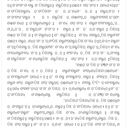
Ù†Ø´Ø³Øª Ø¨Ø§ Ø¨ÛŒØ§Ù† Ø§ÛŒÙ†Ú©Ù‡ Ø­ÙˆØ²Ù‡ ÙØ±Ù‡Ù†Ú¯
Ø¨Ø³ÛŒØ§Ø± ÙˆØ³ÛŒØ¹ Ùˆ Ù…ÙˆØ±Ø¯ Ù…Ù†Ø§Ù‚Ø´Ù‡
Ø¯Ø³ØªÚ¯Ø§Ù‡ Ù‡Ø§ÛŒ Ù…Ø®ØªÙ„Ù Ø§Ø³ØªØŒ Ú¯ÙØª:
Ø®Ø¨Ø±Ù†Ú¯Ø§Ø±Ø§Ù† Ø¯Ø± Ø­ÙˆØ²Ù‡ Ø§Ø´ØªØºØ§Ù„ Ù…
Ø¸Ù„ÙˆÙ… ÙˆØ§Ù‚Ø¹ Ø´Ø¯Ù‡ Ø§Ù†Ø¯ Ùˆ Ù‚ÙˆØ§Ù†ÛŒÙ†
Ø®ÙˆØ¨ÛŒ Ù†Ø¯Ø§Ø±Ù†Ø¯ Ø§ÛŒÙ† Ø¯Ø± Ø­Ø§Ù„ÛŒ Ø§Ø³Øª
Ú©Ù‡ Ø§Ù…Ø±ÙˆØ² ÙˆÙ‚ØªÛŒ Ø§ØªÙØ§Ù‚ÛŒ Ø¯Ø± Ù†Ù‚Ø·Ù‡ Ø§Ø²
Ø¯Ù†ÛŒØ§ Ù…ÛŒ Ø§ÙØªØ¯ Ø¯Ø± Ø¯Ù‚Ø§ÛŒÙ‚ Ø§ÙˆÙ„ÛŒÙ‡ Ø¯Ø±
Ø³Ø±Ø§Ø³Ø± Ø¯Ù†ÛŒØ§ Ù…Ù†ØªØ´Ø± Ù…ÛŒ Ø´ÙˆØ¯ Ù„Ø°Ø§
Ø¨Ø§ÛŒØ¯ Ø¨Ø±Ø§ÛŒ Ø§ÛŒÙ† Ø­ÙˆØ²Ù‡ Ù‚ÙˆØ§Ù†ÛŒÙ†
Ø®ÙˆØ¨ÛŒ ÙˆØ¶Ø¹ Ø´ÙˆØ¯.
ÙˆÛŒ Ø¨Ø± Ù‡Ù…ÛŒÙ† Ø§Ø³Ø§Ø³ ØªØµØ±ÛŒØ­ Ú©Ø±Ø¯:
ÙˆØ²Ø§Ø±Øª ÙØ±Ù‡Ù†Ú¯ Ø¨Ø§ Ø³Ø§Ø²Ù…Ø§Ù† ØªØ£Ù…ÛŒÙ†
Ø§Ø¬ØªÙ…Ø§Ø¹ÛŒ ØªÙˆØ§ÙÙ‚ Ú©Ø±Ø¯Ù‡ ØªØ§ Û³Û° Ù‡Ø²Ø§Ø±
Ù†ÙØ± ØªØ­Øª Ù¾ÙˆØ´Ø´ Ø¨ÛŒÙ…Ù‡ Ù‚Ø±Ø§Ø± Ø¨Ú¯ÛŒØ±Ù†Ø¯ Ùˆ
ÙˆØ²ÛŒØ± Ø´Ø®ØµØ§ Ø§ÛŒÙ† Ù…ÙˆØ¶ÙˆØ¹ Ø±Ø§
Ù¾ÛŒÚ¯ÛŒØ±ÛŒ Ù…ÛŒ Ú©Ù†Ø¯.
Ù…Ø¹Ø§ÙˆÙ† Ù¾Ø§Ø±Ù„Ù…Ø§Ù†ÛŒ ÙˆØ²ÛŒØ± ÙØ±Ù‡Ù†Ú¯ Ùˆ
Ø§Ø±Ø´Ø§Ø¯ Ø§Ø³Ù„Ø§Ù…ÛŒ Ø¯Ø± Ù¾Ø§ÛŒØ§Ù† Ø¨Ø§
Ø¨ÛŒØ§Ù† Ø§ÛŒÙ†Ú©Ù‡ Ø¬Ù…Ù‡ÙˆØ±ÛŒ Ø§Ø³Ù„Ø§Ù…ÛŒ Ù…
ÛŒ ØªÙˆØ§Ù†Ø¯ Ø¨Ù‡ Ù‚Ø·Ø¨ ÙØ±Ù‡Ù†Ú¯ÛŒ ØªØ¨Ø¯ÛŒÙ„ Ø