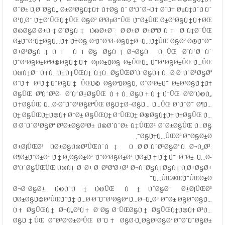
Ø¯Ø± Ù‚Ø¨Ø§Ù„ Ø±Ø³Ø§Ù†Ù‡ Ù‡Ø§ Ùˆ ØªÙˆØ¬Ù‡ Ø¨Ù‡ ØµÙ†ÙˆÙ Ùˆ
Ø¹Ù‚Ø¨ Ù†Ø´ÛŒÙ†ÛŒ Ø§Ø² ØªØµØ¯ÛŒ Ú¯Ø±ÛŒ Ø±Ø³Ø§Ù†Ù‡ØŒ
Ø®Ø§Ø·Ø±Ù†Ø´Ø§Ù† Ú©Ø±Ø¯: Ø·Ø±Ø­ Ø±ØªØ¨Ù‡ Ø¨Ù†Ø¯ÛŒ
Ø±ÙˆØ²Ù†Ø§Ù…Ù‡ Ù‡Ø§ ØªÙˆØ³Ø· Ø§Ù†Ø¬Ù…Ù†ÛŒ Ø§Ø² Ø®ÙˆØ¯
Ø±Ø³Ø§Ù†Ù‡ Ù‡Ø§ Ø§Ù†Ø¬Ø§Ù… Ù…ÛŒ Ø´ÙˆØ¯ Ùˆ
ÙˆØ²Ø§Ø±ØªØ®Ø§Ù†Ù‡ ØµØ±ÙØ§ Ø±ÛŒÙ„ Ú¯Ø°Ø§Ø±ÛŒ Ù…ÛŒ
Ú©Ù†Ø¯ Ù‡Ù…Ú†Ù†ÛŒÙ† Ù†Ù…Ø§ÛŒØ´Ú¯Ø§Ù‡ Ù…Ø·Ø¨ÙˆØ¹Ø§Øª
Ø¨Ù‡ Ø¹Ù†ÙˆØ§Ù† ÛŒÚ© Ø§ØªÙØ§Ù‚ Ø¨Ø²Ø±Ú¯ Ø±Ø³Ø§Ù†Ù‡
Ø§ÛŒ ØªÙˆØ³Ø· Ø´ÙˆØ±Ø§ÛŒ Ù‡Ù…Ø§Ù‡Ù†Ú¯ÛŒ ØªØ´Ú©Ù„
Ù‡Ø§ÛŒ Ù…Ø·Ø¨ÙˆØ¹Ø§ØªÛŒ Ø§Ù†Ø¬Ø§Ù… Ù…ÛŒ Ø´ÙˆØ¯ Ø¶Ù…
Ù† Ø§ÛŒÙ†Ú©Ù‡ Ø¯Ø± Ø§ÛŒÙ† Ø¨ÛŒÙ† Ø®Ø§Ù†Ù‡ Ù‡Ø§ÛŒ Ù…
Ø·Ø¨ÙˆØ¹Ø§Øª Ø³Ø±Ø§Ø³Ø± Ú©Ø´ÙˆØ± Ù†ÛŒØ² Ø¨Ø±Ø§ÛŒ Ù…Ø§
Ø§Ù‡Ù…ÛŒØª Ø¯Ø§Ø±Ø¯.
Ø±Ø¦ÛŒØ³ ÙØ±Ø§Ú©Ø³ÛŒÙˆÙ† Ù…Ø·Ø¨ÙˆØ¹Ø§Øª Ù…Ø¬Ù„Ø³:
Ø¶Ø±ÙˆØ±Øª Ù†Ø¸Ø§Ø±Øª ÙˆØ²Ø§Ø±Øª ÙØ±Ù‡Ù†Ú¯ Ø¨Ø± Ù…Ø­
ØªÙˆØ§ÛŒÛŒ Ú©Ù‡ Ø¯Ø± Ø¯Ø³ØªØ±Ø³ Ø¬ÙˆØ§Ù†Ø§Ù† Ù‚Ø±Ø§Ø±
Ù…ÛŒâ€ŒÚ¯ÛŒØ±Ø¯
Ø¬Ø¨Ø§Ø± Ú©ÙˆÚ†Ú©ÛŒ Ù†Ú˜Ø§Ø¯ Ø±Ø¦ÛŒØ³
ÙØ±Ø§Ú©Ø³ÛŒÙˆÙ† Ù…Ø·Ø¨ÙˆØ¹Ø§Øª Ù…Ø¬Ù„Ø³ Ø¯Ø± Ø§Ø¯Ø§Ù…
Ù‡ Ø§ÛŒÙ† Ø¬Ù„Ø³Ù‡ Ø¨Ø§ Ø¨ÛŒØ§Ù† Ø§ÛŒÙ†Ú©Ù‡ Ø²Ù…
Ø§Ù†ÛŒ Ø¯Ø³ØªØ±Ø³ÛŒ Ø¨Ù‡ Ø§Ø·Ù„Ø§Ø¹Ø§Øª Ø¯Ø´ÙˆØ§Ø±