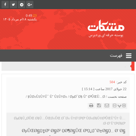
0:49
:24
یکشنبه ۱۸ام مرداد ۱۴۰۵
فهرست
Ø¯ÙˆÙ„Øª ØªØ§ Ø§Ù†ØªÙ‡Ø§ÛŒ Ø´Ù‡Ø±ÛŒÙˆØ± ØªÚ©Ù„ÛŒÙ Ù†ÛŒØ±ÙˆÚ¯Ø§Ù‡â€ŒÙ‡Ø§ Ø±Ø§ Ù…Ø´Ø®Øµ Ú©Ù†Ø¯ | Ù†Ù‡Ø§Ø¯ ØªÙ†Ø¸ÛŒÙ…â€ŒÚ¯Ø± Ø§Ù†Ø±Ú˜ÛŒ Ø¨Ù‡ Ø²ÙˆØ¯ÛŒ Ø´Ú©Ù„ Ù…ÛŒâ€ŒÚ¯ÛŒØ±Ø¯
504
کد خبر:
22 جولای 2017 ساعت [ 15:14 ]
/
ÙØ±Ù‡Ù†Ú¯ Ùˆ Ù‡Ù†Ø±
/
ØµØ¯Ø§ Ùˆ Ø³ÛŒÙ…Ø§
/
صفحه نخست
پ
ØµØ§Ù„Ø­ÛŒ Ø§Ù…ÛŒØ±ÛŒ Ø¯Ø± Ù†Ø´Ø³Øª ÙØ±Ø§Ú©Ø³ÛŒÙˆÙ† Ù…
Ø·Ø¨ÙˆØ¹Ø§Øª:
ØµÛŒØ§Ù†Øª Ø§Ø² ÙØ¶Ø§ÛŒ ØªÙ„Ú¯Ø±Ø§Ù… Ø¨Ø§