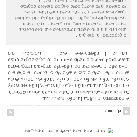
Ùˆ Ø®ÙˆÙ†Ø¨Ø§Ø± Ø´Ø§Ù‡Ú†Ø±Ø§ØºØŒ Ø¢Ø±ØªÛŒÙ†
Ø³Ø±ÛŒØ¯Ø§Ø±Ø§Ù†ØŒ Ù¾Ø¯Ø±ØŒ Ù…Ø§Ø¯Ø± Ùˆ Ø¨Ø±Ø§Ø¯Ø±
Ø®ÙˆØ¯ Ø±Ø§ Ø§Ø² Ø¯Ø³Øª Ø¯Ø§Ø¯. Ø§Ù…Ø±ÙˆØ² Ø¢Ø±ØªÛŒÙ†
Ø®Ø§Ù†ÙˆØ§Ø¯Ù‡ Ù†Ø¯Ø§Ø±Ø¯ Ø§Ù…Ø§ ÛŒÚ© Â«Ø§ÛŒØ±Ø§Ù†Â»
Ø¨Ø§ Ù‚Ù„Ø¨ÛŒ Ø§Ù†Ø¯ÙˆÙ‡Ú¯ÛŒÙ†ØŒ Ú†Ø´Ù…Ø§Ù†ÛŒ Ø§Ø
´Ú©â€ŒØ¨Ø§Ø± Ùˆ Ø¨ØºØ¶â€ŒÙ‡Ø§ÛŒÛŒ Ø¯Ø± Ú¯Ù„Ùˆ Ø¨Ù‡ Ø§Ùˆ
Ù†Ú¯Ø§Ù‡ Ù…ÛŒâ€ŒÚ©Ù†Ø¯.
Ø´Ø¨ Ú¯Ø°Ø´ØªÙ‡ Ø¯Ø± Ø¬Ø±ÛŒØ§Ù† Ø­Ù…Ù„Ù‡
ØªØ±ÙˆØ±ÛŒØ³ØªÛŒ Ùˆ Ø®ÙˆÙ†Ø¨Ø§Ø± Ø´Ø§Ù‡Ú†Ø±Ø§ØºØŒ
Ø¢Ø±ØªÛŒÙ† Ø³Ø±ÛŒØ¯Ø§Ø±Ø§Ù†ØŒ Ù¾Ø¯Ø±ØŒ Ù…Ø§Ø¯Ø± Ùˆ
Ø¨Ø±Ø§Ø¯Ø± Ø®ÙˆØ¯ Ø±Ø§ Ø§Ø² Ø¯Ø³Øª Ø¯Ø§Ø¯. Ø§Ù…Ø±ÙˆØ²
Ø¢Ø±ØªÛŒÙ† Ø®Ø§Ù†ÙˆØ§Ø¯Ù‡ Ù†Ø¯Ø§Ø±Ø¯ Ø§Ù…Ø§ ÛŒÚ©
Â«Ø§ÛŒØ±Ø§Ù†Â» Ø¨Ø§ Ù‚Ù„Ø¨ÛŒ Ø§Ù†Ø¯ÙˆÙ‡Ú¯ÛŒÙ†ØŒ Ú†Ø
´Ù…Ø§Ù†ÛŒ Ø§Ø´Ú©â€ŒØ¨Ø§Ø± Ùˆ Ø¨ØºØ¶â€ŒÙ‡Ø§ÛŒÛŒ Ø¯Ø±
Ú¯Ù„Ùˆ Ø¨Ù‡ Ø§Ùˆ Ù†Ú¯Ø§Ù‡ Ù…ÛŒâ€ŒÚ©Ù†Ø¯.
admin_irfpi