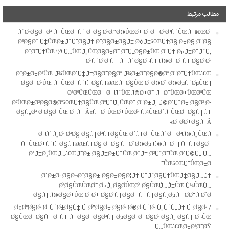
مطالب مرتبط
ÙˆØ²Ø§Ø±Øª Ù†ÛŒØ±Ùˆ Ø¨Ø§ ØªØ£Ø®ÛŒØ± Ø¯Ø± ØªØ³ÙˆÛŒÙ‡â€ŒØ­
Ø³Ø§Ø¨ Ù†ÛŒØ±ÙˆÚ¯Ø§Ù‡ Ø¯Ø§Ø±Ø§Ù† Ø¢Ù†â€ŒÙ‡Ø§ Ø±Ø§ Ø¨Ø§
Ø¨Ø¯Ù‡ÛŒ ۲٫۹ Ù…ÛŒÙ„ÛŒØ§Ø±Ø¯ Ø¯Ù„Ø§Ø±ÛŒ Ø¨Ù‡ ØµÙ†Ø¯ÙˆÙ‚
ØªÙˆØ³Ø¹Ù‡ Ù…ÙˆØ§Ø¬Ù‡ Ú©Ø±Ø¯Ù‡ Ø§Ø³Øª
Ø¨Ø±Ø±Ø³ÛŒ Ù¾ÛŒØ´Ù†Ù‡Ø§Ø¯Ø§Øª Ù¾Ø±Ø¯Ø§Ø®Øª Ø¨Ø¯Ù‡ÛŒâ€Œ
Ø§Ø±Ø²ÛŒ Ù†ÛŒØ±ÙˆÚ¯Ø§Ù‡â€ŒÙ‡Ø§ÛŒ Ø¨Ø®Ø´ Ø®ØµÙˆØµÛŒ |
ØªØºÛŒÛŒØ± Ø±ÙˆÛŒÚ©Ø±Ø¯ Ù…Ø¯ÛŒØ±ÛŒØªÛŒ
Ø²ÛŒØ±Ø³Ø§Ø®Øªâ€ŒÙ‡Ø§ÛŒ ØªÙˆÙ„ÛŒØ¯ Ø¨Ø±Ù‚ Ú©Ø´ÙˆØ± Ø§Ø² Ø­
Ø§Ù„Øª Ø¹Ø§Ø¯ÛŒ Ø¨Ù‡ Â«Ù…Ø¯ÛŒØ±ÛŒØª Ù¾ÛŒØ´Ú¯ÛŒØ±Ø§Ù†Ù‡
Ø¨Ø­Ø±Ø§Ù†Â»
Ø¯ÙˆÙ„Øª ØªØ§ Ø§Ù†ØªÙ‡Ø§ÛŒ Ø´Ù‡Ø±ÛŒÙˆØ± ØªÚ©Ù„ÛŒÙ
Ù†ÛŒØ±ÙˆÚ¯Ø§Ù‡â€ŒÙ‡Ø§ Ø±Ø§ Ù…Ø´Ø®Øµ Ú©Ù†Ø¯ | Ù†Ù‡Ø§Ø¯
ØªÙ†Ø¸ÛŒÙ…â€ŒÚ¯Ø± Ø§Ù†Ø±Ú˜ÛŒ Ø¨Ù‡ Ø²ÙˆØ¯ÛŒ Ø´Ú©Ù„ Ù…
ÛŒâ€ŒÚ¯ÛŒØ±Ø¯
Ø´Ø±Ø· Ø§Ø¬Ø¨Ø§Ø± Ø§Ø±Ø§Ø¦Ù‡ Ú¯ÙˆØ§Ù‡ÛŒÙ†Ø§Ù…Ù‡
ØªØ§ÛŒÛŒØ¯ ØµÙ„Ø§Ø­ÛŒØª Ø§ÛŒÙ…Ù†ÛŒ Ù¾ÛŒÙ…
Ø§Ù†Ú©Ø§Ø±ÛŒ Ø¯Ø± Ø§Ø³Ù†Ø§Ø¯ Ù…Ù†Ø§Ù‚ØµÙ‡ Ø­Ø°Ù Ø´Ø¯
Ø¢ØºØ§Ø² Ø¯ÙˆØ±Ø§Ù† Ú¯Ø°Ø§Ø± Ø§Ø² Ø®Ø·ÙˆØ· Ù„ÙˆÙ„Ù‡ Ú¯Ø§Ø² /
Ø§ÛŒØ±Ø§Ù† Ø¨Ù‡ Ù…Ø§Ø±Ø§ØªÙ† ØµØ§Ø¯Ø±Ø§Øª Ø§Ù„ Ø§Ù† Ø¬ÛŒ
Ù…ÛŒâ€ŒØ±Ø³Ø¯ØŸ