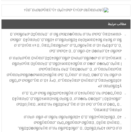
مطالب مرتبط
ÙˆØ²Ø§Ø±Øª Ù†ÛŒØ±Ùˆ Ø¨Ø§ ØªØ£Ø®ÛŒØ± Ø¯Ø± ØªØ³ÙˆÛŒÙ‡â€ŒØ­
Ø³Ø§Ø¨ Ù†ÛŒØ±ÙˆÚ¯Ø§Ù‡ Ø¯Ø§Ø±Ø§Ù† Ø¢Ù†â€ŒÙ‡Ø§ Ø±Ø§ Ø¨Ø§
Ø¨Ø¯Ù‡ÛŒ ۲٫۹ Ù…ÛŒÙ„ÛŒØ§Ø±Ø¯ Ø¯Ù„Ø§Ø±ÛŒ Ø¨Ù‡ ØµÙ†Ø¯ÙˆÙ‚
ØªÙˆØ³Ø¹Ù‡ Ù…ÙˆØ§Ø¬Ù‡ Ú©Ø±Ø¯Ù‡ Ø§Ø³Øª
Ø¨Ø±Ø±Ø³ÛŒ Ù¾ÛŒØ´Ù†Ù‡Ø§Ø¯Ø§Øª Ù¾Ø±Ø¯Ø§Ø®Øª Ø¨Ø¯Ù‡ÛŒâ€Œ
Ø§Ø±Ø²ÛŒ Ù†ÛŒØ±ÙˆÚ¯Ø§Ù‡â€ŒÙ‡Ø§ÛŒ Ø¨Ø®Ø´ Ø®ØµÙˆØµÛŒ |
ØªØºÛŒÛŒØ± Ø±ÙˆÛŒÚ©Ø±Ø¯ Ù…Ø¯ÛŒØ±ÛŒØªÛŒ
Ø²ÛŒØ±Ø³Ø§Ø®Øªâ€ŒÙ‡Ø§ÛŒ ØªÙˆÙ„ÛŒØ¯ Ø¨Ø±Ù‚ Ú©Ø´ÙˆØ± Ø§Ø² Ø­
Ø§Ù„Øª Ø¹Ø§Ø¯ÛŒ Ø¨Ù‡ Â«Ù…Ø¯ÛŒØ±ÛŒØª Ù¾ÛŒØ´Ú¯ÛŒØ±Ø§Ù†Ù‡
Ø¨Ø­Ø±Ø§Ù†Â»
Ø¯ÙˆÙ„Øª ØªØ§ Ø§Ù†ØªÙ‡Ø§ÛŒ Ø´Ù‡Ø±ÛŒÙˆØ± ØªÚ©Ù„ÛŒÙ
Ù†ÛŒØ±ÙˆÚ¯Ø§Ù‡â€ŒÙ‡Ø§ Ø±Ø§ Ù…Ø´Ø®Øµ Ú©Ù†Ø¯ | Ù†Ù‡Ø§Ø¯
ØªÙ†Ø¸ÛŒÙ…â€ŒÚ¯Ø± Ø§Ù†Ø±Ú˜ÛŒ Ø¨Ù‡ Ø²ÙˆØ¯ÛŒ Ø´Ú©Ù„ Ù…
ÛŒâ€ŒÚ¯ÛŒØ±Ø¯
Ø´Ø±Ø· Ø§Ø¬Ø¨Ø§Ø± Ø§Ø±Ø§Ø¦Ù‡ Ú¯ÙˆØ§Ù‡ÛŒÙ†Ø§Ù…Ù‡
ØªØ§ÛŒÛŒØ¯ ØµÙ„Ø§Ø­ÛŒØª Ø§ÛŒÙ…Ù†ÛŒ Ù¾ÛŒÙ…
Ø§Ù†Ú©Ø§Ø±ÛŒ Ø¯Ø± Ø§Ø³Ù†Ø§Ø¯ Ù…Ù†Ø§Ù‚ØµÙ‡ Ø­Ø°Ù Ø´Ø¯