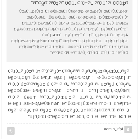
Ø¯Ø§Ø´ØªÙ†Ø¯ Ú©Ù„ Ø´Ù‡Ø± Ø³Ù‚ÙˆØ· Ú©Ù†Ø¯
ÙØ±Ù…Ø§Ù†Ø¯Ù‡ Ø³Ù¾Ø§Ù‡ Ù¾Ø§Ø³Ø¯Ø§Ø±Ø§Ù† Ø§Ù†Ù‚Ù„Ø§Ø¨
Ø§Ø³Ù„Ø§Ù…ÛŒ Ø³Ù„Ù…Ø§Ù† Ø§Ø³ØªØ§Ù† Ø³ÛŒØ³ØªØ§Ù† Ùˆ
Ø¨Ù„ÙˆÚ†Ø³ØªØ§Ù† Ú¯ÙØª: Ø¯Ø± â€ŒØ­ÙˆØ§Ø¯Ø« Ù†Ø§Ú¯ÙˆØ§Ø±
Ø§Ø®ÛŒØ± Ø²Ø§Ù‡Ø¯Ø§Ù† Ø¯Ø´Ù…Ù† Ø¯Ù†Ø¨Ø§Ù„ Ø§ÛŒÙ† Ø¨ÙˆØ¯
Ú©Ù‡ â€ŒÙ…Ø§Ù†Ù†Ø¯ Ù…Ø¯Ù„ Ø³ÙˆØ±ÛŒÙ‡ Ø¨Ø­
Ø±Ø§Ù†â€ŒØ³Ø§Ø²ÛŒ Ú©Ù†Ø¯ ÛŒØ¹Ù†ÛŒ Ø´Ø±ÙˆØ¹ Ù…ÙˆØ¶ÙˆØ¹ Ø§Ø²
Ø²Ø§Ù‡Ø¯Ø§Ù† Ø¨Ø±Ù†Ø§Ù…Ù‡â€ŒØ±ÛŒØ²ÛŒ Ø´Ø¯ Ùˆ Ù†Ù‚Ø´Ù‡
Ø¯Ø§Ø´ØªÙ†Ø¯ Ú©Ù„ Ø´Ù‡Ø± Ø³Ù‚ÙˆØ· Ú©Ù†Ø¯.
ÙØ±Ù…Ø§Ù†Ø¯Ù‡ Ø³Ù¾Ø§Ù‡ Ù¾Ø§Ø³Ø¯Ø§Ø±Ø§Ù† Ø§Ù†Ù‚Ù„Ø§Ø¨
Ø§Ø³Ù„Ø§Ù…ÛŒ Ø³Ù„Ù…Ø§Ù† Ø§Ø³ØªØ§Ù† Ø³ÛŒØ³ØªØ§Ù† Ùˆ
Ø¨Ù„ÙˆÚ†Ø³ØªØ§Ù† Ú¯ÙØª: Ø¯Ø± â€ŒØ­ÙˆØ§Ø¯Ø« Ù†Ø§Ú¯ÙˆØ§Ø±
Ø§Ø®ÛŒØ± Ø²Ø§Ù‡Ø¯Ø§Ù† Ø¯Ø´Ù…Ù† Ø¯Ù†Ø¨Ø§Ù„ Ø§ÛŒÙ†
Ø¨ÙˆØ¯ Ú©Ù‡ â€ŒÙ…Ø§Ù†Ù†Ø¯ Ù…Ø¯Ù„ Ø³ÙˆØ±ÛŒÙ‡ Ø¨Ø­
Ø±Ø§Ù†â€ŒØ³Ø§Ø²ÛŒ Ú©Ù†Ø¯ ÛŒØ¹Ù†ÛŒ Ø´Ø±ÙˆØ¹ Ù…ÙˆØ¶ÙˆØ¹
Ø§Ø² Ø²Ø§Ù‡Ø¯Ø§Ù† Ø¨Ø±Ù†Ø§Ù…Ù‡â€ŒØ±ÛŒØ²ÛŒ Ø´Ø¯ Ùˆ
Ù†Ù‚Ø´Ù‡ Ø¯Ø§Ø´ØªÙ†Ø¯ Ú©Ù„ Ø´Ù‡Ø± Ø³Ù‚ÙˆØ· Ú©Ù†Ø¯.
admin_irfpi