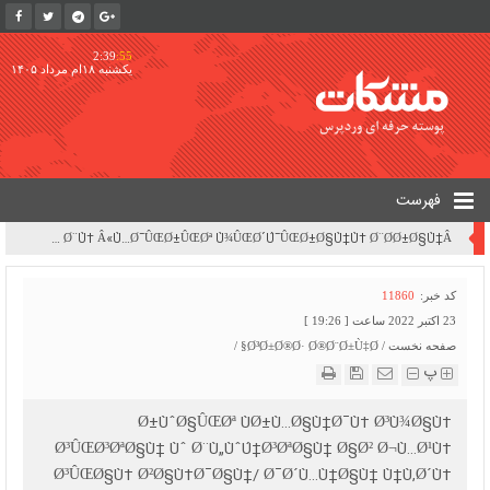
2:39
:55
یکشنبه ۱۸ام مرداد ۱۴۰۵
فهرست
Ø¨Ø±Ø±Ø³ÛŒ Ù¾ÛŒØ´Ù†Ù‡Ø§Ø¯Ø§Øª Ù¾Ø±Ø¯Ø§Ø®Øª Ø¨Ø¯Ù‡ÛŒâ€Œ Ø§Ø±Ø²ÛŒ Ù†ÛŒØ±ÙˆÚ¯Ø§Ù‡â€ŒÙ‡Ø§ÛŒ Ø¨Ø®Ø´ Ø®ØµÙˆØµÛŒ | ØªØºÛŒÛŒØ± Ø±ÙˆÛŒÚ©Ø±Ø¯ Ù…Ø¯ÛŒØ±ÛŒØªÛŒ Ø²ÛŒØ±Ø³Ø§Ø®Øªâ€ŒÙ‡Ø§ÛŒ ØªÙˆÙ„ÛŒØ¯ Ø¨Ø±Ù‚ Ú©Ø´ÙˆØ± Ø§Ø² Ø­Ø§Ù„Øª Ø¹Ø§Ø¯ÛŒ Ø¨Ù‡ Â«Ù…Ø¯ÛŒØ±ÛŒØª Ù¾ÛŒØ´Ú¯ÛŒØ±Ø§Ù†Ù‡ Ø¨Ø­Ø±Ø§Ù†Â»
کد خبر:
11860
23 اکتبر 2022 ساعت [ 19:26 ]
صفحه نخست
/
Ø³Ø±Ø®Ø· Ø®Ø¨Ø±Ù‡Ø§
/
پ
Ø±ÙˆØ§ÛŒØª ÙØ±Ù…Ø§Ù†Ø¯Ù‡ Ø³Ù¾Ø§Ù‡
Ø³ÛŒØ³ØªØ§Ù† Ùˆ Ø¨Ù„ÙˆÚ†Ø³ØªØ§Ù† Ø§Ø² Ø¬Ù…Ø¹Ù‡
Ø³ÛŒØ§Ù‡ Ø²Ø§Ù‡Ø¯Ø§Ù†/ Ø¯Ø´Ù…Ù†Ø§Ù† Ù†Ù‚Ø´Ù‡