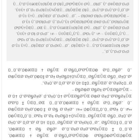
Ù…ÙˆØ´Ú©â€ŒÙ‡Ø§ÛŒ Ø¨Ø§Ù„Ø³ØªÛŒÚ© Ø¹Ù…Ø§Ø¯ Ùˆ Ø®ÛŒØ¨Ø±Ø
´Ú©Ù† Ø¯Ø± Ø±Ø§Ù‡Ù¾ÛŒÙ…Ø§ÛŒÛŒ Ø§Ù…Ø±ÙˆØ² Ø±ÙˆØ² Ù‚Ø¯Ø³
Ø¨Ù‡ Ù†Ù…Ø§ÛŒØ´ Ø¯Ø±Ø¢Ù…Ø¯. – Ø§Ø®Ø¨Ø§Ø± Ø³ÛŒØ§Ø³ÛŒ –
Ø¨Ù‡ Ú¯Ø²Ø§Ø±Ø´ Ú¯Ø±ÙˆÙ‡ Ø³ÛŒØ§Ø³ÛŒ Ø®Ø¨Ø±Ú¯Ø²Ø§Ø±ÛŒ
ØªØ³Ù†ÛŒÙ…ØŒ Ù…ÙˆØ´Ú©â€ŒÙ‡Ø§ÛŒ Ø¹Ù…Ø§Ø¯ Ùˆ Ø®ÛŒØ¨Ø±Ø
´Ú©Ù† Ø¨Ø§ Ø¨Ø±Ø¯ ۱۷۰۰ Ú©ÛŒÙ„ÙˆÙ…ØªØ± Ùˆ ۱۴۰۰ Ú©ÛŒÙ„ÙˆÙ…
ØªØ± Ø¯Ø± Ø±Ø§Ù‡Ù¾ÛŒÙ…Ø§ÛŒÛŒ Ø§Ù…Ø±ÙˆØ² Ø±ÙˆØ² Ù‚Ø¯Ø³
Ø¨Ù‡ Ù†Ù…Ø§ÛŒØ´ Ø¯Ø±Ø¢Ù…Ø¯. Ø§ÛŒÙ† Ù…ÙˆØ´Ú©â€ŒÙ‡Ø§ Ø§Ø²
Ø¯ÙˆØ±Ø¨Ø±Ø¯..
Ù…ÙˆØ´Ú©â€ŒÙ‡Ø§ÛŒ Ø¨Ø§Ù„Ø³ØªÛŒÚ© Ø¹Ù…Ø§Ø¯ Ùˆ
Ø®ÛŒØ¨Ø±Ø´Ú©Ù† Ø¯Ø± Ø±Ø§Ù‡Ù¾ÛŒÙ…Ø§ÛŒÛŒ Ø§Ù…Ø±ÙˆØ²
Ø±ÙˆØ² Ù‚Ø¯Ø³ Ø¨Ù‡ Ù†Ù…Ø§ÛŒØ´ Ø¯Ø±Ø¢Ù…Ø¯.
– Ø§Ø®Ø¨Ø§Ø± Ø³ÛŒØ§Ø³ÛŒ –
Ø¨Ù‡ Ú¯Ø²Ø§Ø±Ø´ Ú¯Ø±ÙˆÙ‡ Ø³ÛŒØ§Ø³ÛŒ
Ø®Ø¨Ø±Ú¯Ø²Ø§Ø±ÛŒ
ØªØ³Ù†ÛŒÙ…
ØŒ Ù…ÙˆØ´Ú©â€ŒÙ‡Ø§ÛŒ Ø¹Ù…Ø§Ø¯ Ùˆ
Ø®ÛŒØ¨Ø±Ø´Ú©Ù† Ø¨Ø§ Ø¨Ø±Ø¯ ۱۷۰۰ Ú©ÛŒÙ„ÙˆÙ…ØªØ± Ùˆ ۱۴۰۰
Ú©ÛŒÙ„ÙˆÙ…ØªØ± Ø¯Ø± Ø±Ø§Ù‡Ù¾ÛŒÙ…Ø§ÛŒÛŒ Ø§Ù…Ø±ÙˆØ²
Ø±ÙˆØ² Ù‚Ø¯Ø³ Ø¨Ù‡ Ù†Ù…Ø§ÛŒØ´ Ø¯Ø±Ø¢Ù…Ø¯. Ø§ÛŒÙ† Ù…ÙˆØ
´Ú©â€ŒÙ‡Ø§ Ø§Ø² Ø¯ÙˆØ±Ø¨Ø±Ø¯ØªØ±ÛŒÙ† Ù…ÙˆØ
´Ú©â€ŒÙ‡Ø§ÛŒ Ø¨Ø§Ù„Ø³ØªÛŒÚ© ØªØ§Ú©ØªÛŒÚ©ÛŒ