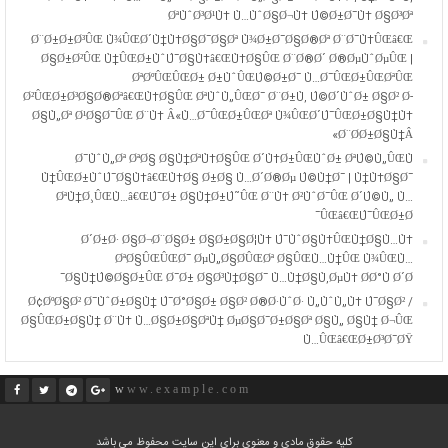
ØªÙˆØ³Ø¹Ù‡ Ù…ÙˆØ§Ø¬Ù‡ Ú©Ø±Ø¯Ù‡ Ø§Ø³Øª
Ø¨Ø±Ø±Ø³ÛŒ Ù¾ÛŒØ´Ù†Ù‡Ø§Ø¯Ø§Øª Ù¾Ø±Ø¯Ø§Ø®Øª Ø¨Ø¯Ù‡ÛŒâ€Œ
Ø§Ø±Ø²ÛŒ Ù†ÛŒØ±ÙˆÚ¯Ø§Ù‡â€ŒÙ‡Ø§ÛŒ Ø¨Ø®Ø´ Ø®ØµÙˆØµÛŒ |
ØªØºÛŒÛŒØ± Ø±ÙˆÛŒÚ©Ø±Ø¯ Ù…Ø¯ÛŒØ±ÛŒØªÛŒ
Ø²ÛŒØ±Ø³Ø§Ø®Øªâ€ŒÙ‡Ø§ÛŒ ØªÙˆÙ„ÛŒØ¯ Ø¨Ø±Ù‚ Ú©Ø´ÙˆØ± Ø§Ø² Ø­
Ø§Ù„Øª Ø¹Ø§Ø¯ÛŒ Ø¨Ù‡ Â«Ù…Ø¯ÛŒØ±ÛŒØª Ù¾ÛŒØ´Ú¯ÛŒØ±Ø§Ù†Ù‡
Ø¨Ø­Ø±Ø§Ù†Â»
Ø¯ÙˆÙ„Øª ØªØ§ Ø§Ù†ØªÙ‡Ø§ÛŒ Ø´Ù‡Ø±ÛŒÙˆØ± ØªÚ©Ù„ÛŒÙ
Ù†ÛŒØ±ÙˆÚ¯Ø§Ù‡â€ŒÙ‡Ø§ Ø±Ø§ Ù…Ø´Ø®Øµ Ú©Ù†Ø¯ | Ù†Ù‡Ø§Ø¯
ØªÙ†Ø¸ÛŒÙ…â€ŒÚ¯Ø± Ø§Ù†Ø±Ú˜ÛŒ Ø¨Ù‡ Ø²ÙˆØ¯ÛŒ Ø´Ú©Ù„ Ù…
ÛŒâ€ŒÚ¯ÛŒØ±Ø¯
Ø´Ø±Ø· Ø§Ø¬Ø¨Ø§Ø± Ø§Ø±Ø§Ø¦Ù‡ Ú¯ÙˆØ§Ù‡ÛŒÙ†Ø§Ù…Ù‡
ØªØ§ÛŒÛŒØ¯ ØµÙ„Ø§Ø­ÛŒØª Ø§ÛŒÙ…Ù†ÛŒ Ù¾ÛŒÙ…
Ø§Ù†Ú©Ø§Ø±ÛŒ Ø¯Ø± Ø§Ø³Ù†Ø§Ø¯ Ù…Ù†Ø§Ù‚ØµÙ‡ Ø­Ø°Ù Ø´Ø¯
Ø¢ØºØ§Ø² Ø¯ÙˆØ±Ø§Ù† Ú¯Ø°Ø§Ø± Ø§Ø² Ø®Ø·ÙˆØ· Ù„ÙˆÙ„Ù‡ Ú¯Ø§Ø² /
Ø§ÛŒØ±Ø§Ù† Ø¨Ù‡ Ù…Ø§Ø±Ø§ØªÙ† ØµØ§Ø¯Ø±Ø§Øª Ø§Ù„ Ø§Ù† Ø¬ÛŒ
Ù…ÛŒâ€ŒØ±Ø³Ø¯ØŸ
www.example.com
کلیه حقوق مادی و معنوی برای این سایت محفوظ می باشد