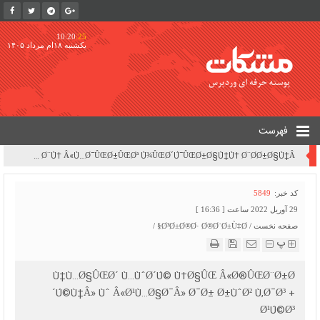
10:20
:25
یکشنبه ۱۸ام مرداد ۱۴۰۵
فهرست
Ø¨Ø±Ø±Ø³ÛŒ Ù¾ÛŒØ´Ù†Ù‡Ø§Ø¯Ø§Øª Ù¾Ø±Ø¯Ø§Ø®Øª Ø¨Ø¯Ù‡ÛŒâ€Œ Ø§Ø±Ø²ÛŒ Ù†ÛŒØ±ÙˆÚ¯Ø§Ù‡â€ŒÙ‡Ø§ÛŒ Ø¨Ø®Ø´ Ø®ØµÙˆØµÛŒ | ØªØºÛŒÛŒØ± Ø±ÙˆÛŒÚ©Ø±Ø¯ Ù…Ø¯ÛŒØ±ÛŒØªÛŒ Ø²ÛŒØ±Ø³Ø§Ø®Øªâ€ŒÙ‡Ø§ÛŒ ØªÙˆÙ„ÛŒØ¯ Ø¨Ø±Ù‚ Ú©Ø´ÙˆØ± Ø§Ø² Ø­Ø§Ù„Øª Ø¹Ø§Ø¯ÛŒ Ø¨Ù‡ Â«Ù…Ø¯ÛŒØ±ÛŒØª Ù¾ÛŒØ´Ú¯ÛŒØ±Ø§Ù†Ù‡ Ø¨Ø­Ø±Ø§Ù†Â»
کد خبر:
5849
29 آوریل 2022 ساعت [ 16:36 ]
صفحه نخست
/
Ø³Ø±Ø®Ø· Ø®Ø¨Ø±Ù‡Ø§
/
پ
Ù†Ù…Ø§ÛŒØ´ Ù…ÙˆØ´Ú© Ù‡Ø§ÛŒ Â«Ø®ÛŒØ¨Ø±Ø
´Ú©Ù†Â» Ùˆ Â«Ø¹Ù…Ø§Ø¯Â» Ø¯Ø± Ø±ÙˆØ² Ù‚Ø¯Ø³ +
Ø¹Ú©Ø³