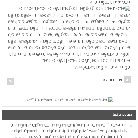
Ø¬Ù‡Ø§Ù† Ù‡Ø³ØªÙ†Ø¯.
Ø§Ù‚Ø´Ø§Ø± Ù…Ø®ØªÙ„Ù Ù…Ø±Ø¯Ù… ØªÙ‡Ø±Ø§Ù† Ø§Ø²
Ø³Ø§Ø¹Ø§ØªÛŒ Ù¾ÛŒØ´ ÙˆØ§Ø±Ø¯ Ù…Ø³ÛŒØ±Ù‡Ø§ÛŒ
Ø¯Ù‡â€ŒÚ¯Ø§Ù†Ù‡â€ŒÛŒ Ø±Ø§Ù‡Ù¾ÛŒÙ…Ø§ÛŒÛŒ Ø±ÙˆØ²
Ù‚Ø¯Ø³ Ø´Ø¯Ù‡ Ùˆ Ø¨Ø§ Ø§ÛŒÙ†Ú©Ù‡ Ø¢ØºØ§Ø² Ù…Ø±Ø§Ø³Ù…
Ø§Ø² Ø³Ø§Ø¹Øª ۱۰ Ø§Ø¹Ù„Ø§Ù… Ø´Ø¯Ù‡ Ø§Ø³ØªØŒ Ø­Ø¶ÙˆØ± Ù…
Ø±Ø¯Ù… Ø¯Ø± Ø®ÛŒØ§Ø¨Ø§Ù†â€ŒÙ‡Ø§ÛŒ ØªÙ‡Ø±Ø§Ù† Ù…Ø
´Ù‡ÙˆØ¯ Ùˆ Ù¾Ø±Ø´ÙˆØ± Ø§Ø³Øª Ùˆ Ø¨Ù‡ Ø³Ù…Øª Ø¯Ø§Ù†Ø´Ú¯Ø§Ù‡
ØªÙ‡Ø±Ø§Ù† Ø¯Ø± Ø­Ø§Ù„ Ø­Ø±Ú©Øª Ù‡Ø³ØªÙ†Ø¯.
Ø§Ù†ØªÙ‡Ø§ÛŒ Ù¾ÛŒØ§Ù…/
admin_irfpi
مطالب مرتبط
ÙˆØ²Ø§Ø±Øª Ù†ÛŒØ±Ùˆ Ø¨Ø§ ØªØ£Ø®ÛŒØ± Ø¯Ø± ØªØ³ÙˆÛŒÙ‡â€ŒØ­
Ø³Ø§Ø¨ Ù†ÛŒØ±ÙˆÚ¯Ø§Ù‡ Ø¯Ø§Ø±Ø§Ù† Ø¢Ù†â€ŒÙ‡Ø§ Ø±Ø§ Ø¨Ø§
Ø¨Ø¯Ù‡ÛŒ ۲٫۹ Ù…ÛŒÙ„ÛŒØ§Ø±Ø¯ Ø¯Ù„Ø§Ø±ÛŒ Ø¨Ù‡ ØµÙ†Ø¯ÙˆÙ‚